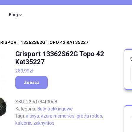
Blog
GRISPORT 13362S62G TOPO 42 KAT35227
Grisport 13362S62G Topo 42
Kat35227
289,99
zł
Zobacz
SKU:
22dd784f00d8
Kategoria:
Buty trekkingowe
Tagi:
alanya
,
azure memories
,
grecja rodos
,
kalabria
,
zakhyntos