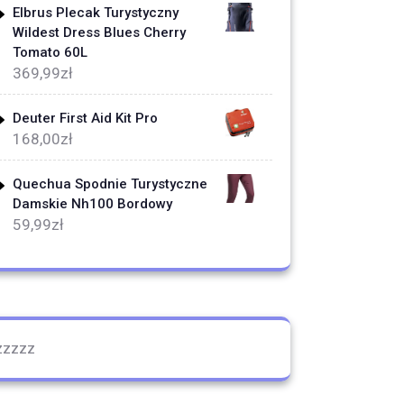
Elbrus Plecak Turystyczny
Wildest Dress Blues Cherry
Tomato 60L
369,99
zł
Deuter First Aid Kit Pro
168,00
zł
Quechua Spodnie Turystyczne
Damskie Nh100 Bordowy
59,99
zł
zzzzz