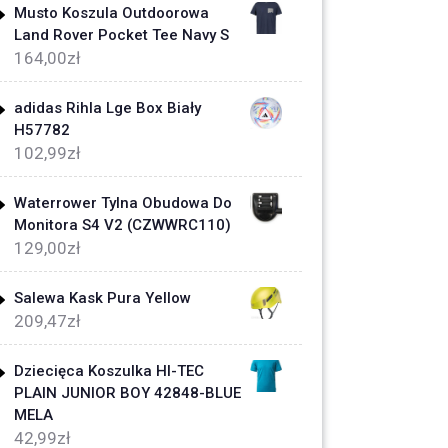
Musto Koszula Outdoorowa
Land Rover Pocket Tee Navy S
164,00
zł
adidas Rihla Lge Box Biały
H57782
102,99
zł
Waterrower Tylna Obudowa Do
Monitora S4 V2 (CZWWRC110)
129,00
zł
Salewa Kask Pura Yellow
209,47
zł
Dziecięca Koszulka HI-TEC
PLAIN JUNIOR BOY 42848-BLUE
MELA
42,99
zł