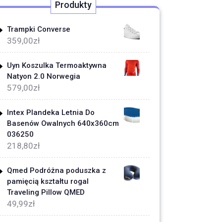
Produkty
Trampki Converse
359,00
zł
Uyn Koszulka Termoaktywna
Natyon 2.0 Norwegia
579,00
zł
Intex Plandeka Letnia Do
Basenów Owalnych 640x360cm
036250
218,80
zł
Qmed Podróżna poduszka z
pamięcią kształtu rogal
Traveling Pillow QMED
49,99
zł