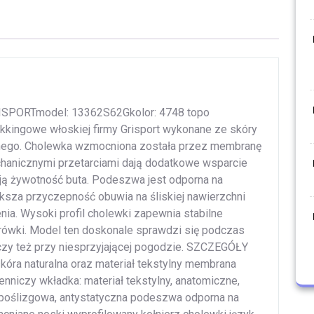
GRISPORTmodel: 13362S62Gkolor: 4748 topo
kkingowe włoskiej firmy Grisport wykonane ze skóry
tylnego. Cholewka wzmocniona została przez membranę
hanicznymi przetarciami dają dodatkowe wsparcie
ją żywotność buta. Podeszwa jest odporna na
ksza przyczepność obuwia na śliskiej nawierzchni
ia. Wysoki profil cholewki zapewnia stabilne
rówki. Model ten doskonale sprawdzi się podczas
 czy też przy niesprzyjającej pogodzie. SZCZEGÓŁY
óra naturalna oraz materiał tekstylny membrana
enniczy wkładka: materiał tekstylny, anatomiczne,
typoślizgowa, antystatyczna podeszwa odporna na