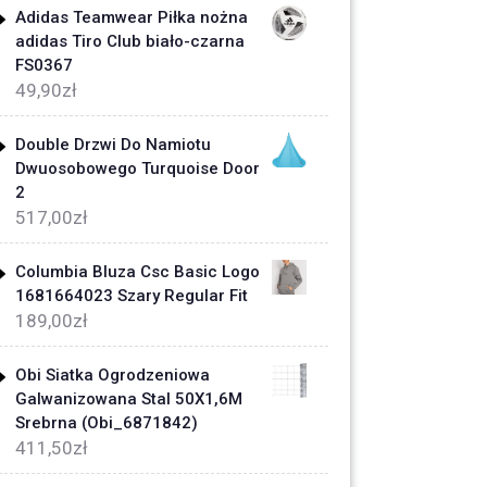
Adidas Teamwear Piłka nożna
adidas Tiro Club biało-czarna
FS0367
49,90
zł
Double Drzwi Do Namiotu
Dwuosobowego Turquoise Door
2
517,00
zł
Columbia Bluza Csc Basic Logo
1681664023 Szary Regular Fit
189,00
zł
Obi Siatka Ogrodzeniowa
Galwanizowana Stal 50X1,6M
Srebrna (Obi_6871842)
411,50
zł