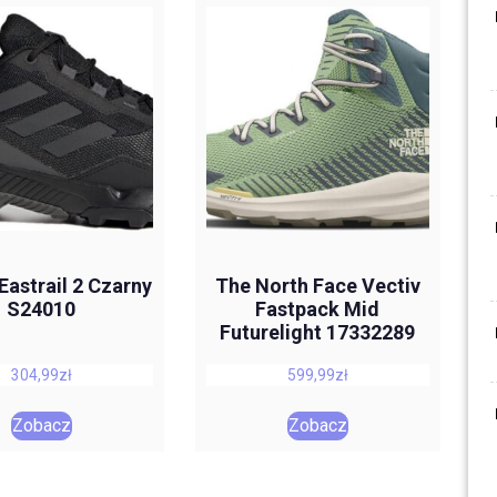
Eastrail 2 Czarny
The North Face Vectiv
S24010
Fastpack Mid
Futurelight 17332289
304,99
zł
599,99
zł
Zobacz
Zobacz