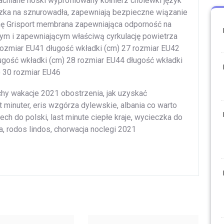
cniane noski wyprofilowany kołnierz cholewki język
zka na sznurowadła, zapewniają bezpieczne wiązanie
rmę Grisport membrana zapewniająca odporność na
cym i zapewniającym właściwą cyrkulację powietrza
rozmiar EU41 długość wkładki (cm) 27 rozmiar EU42
ugość wkładki (cm) 28 rozmiar EU44 długość wkładki
) 30 rozmiar EU46
chy wakacje 2021 obostrzenia, jak uzyskać
 minuter, eris wzgórza dylewskie, albania co warto
zech do polski, last minute ciepłe kraje, wycieczka do
wa, rodos lindos, chorwacja noclegi 2021