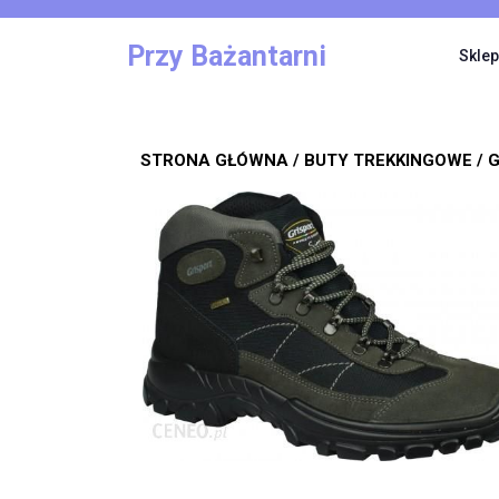
Skip
to
Przy Bażantarni
Sklep
content
STRONA GŁÓWNA
/
BUTY TREKKINGOWE
/ 