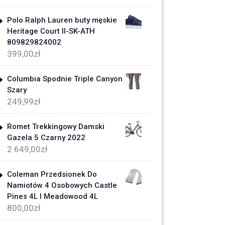
Polo Ralph Lauren buty męskie
Heritage Court II-SK-ATH
809829824002
399,00
zł
Columbia Spodnie Triple Canyon
Szary
249,99
zł
Romet Trekkingowy Damski
Gazela 5 Czarny 2022
2 649,00
zł
Coleman Przedsionek Do
Namiotów 4 Osobowych Castle
Pines 4L I Meadowood 4L
800,00
zł