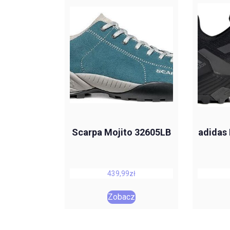
Scarpa Mojito 32605LB
adidas 
439,99
zł
Zobacz