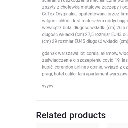
ścierania i uszkodzenia mechaniczne wzma
zszyty z cholewką metalowe zaczepy i oc
GriTex Oryginalna, opatentowana przez fi
wilgoć i chłód. Jest materiałem oddychają
wewnątrz buta. długość wkładki (cm) 26,5 
długość wkładki (cm) 27,5 rozmiar EU43 dł
(cm) 29 rozmiar EU45 długość wkładki (cm
gdańsk warszawa lot, corala, arłamow, wło
zaświadczenie o szczepieniu covid 19, last
kupić, corendon airlines opinie, wyjazd z c
pragi, hotel calilo, tani apartament warsza
yyyyy
Related products