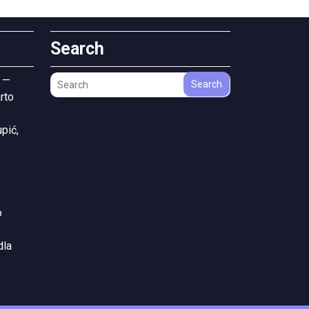
Search
 —
Search
rto
pić,
o
dla