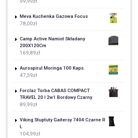
99,99
zł
Meva Kuchenka Gazowa Focus
78,00
zł
Camp Active Namiot Składany
200X120Cm
169,89
zł
Aurospirul Moringa 100 Kaps.
47,59
zł
Forclaz Torba CABAS COMPACT
TRAVEL 20 l 2w1 Bordowy Czarny
89,99
zł
Viking Stuptuty Gaitersy 7404 Czarne R
L
104,99
zł