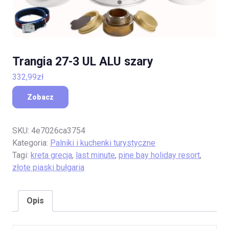
Trangia 27-3 UL ALU szary
332,99
zł
Zobacz
SKU:
4e7026ca3754
Kategoria:
Palniki i kuchenki turystyczne
Tagi:
kreta grecja
,
last minute
,
pine bay holiday resort
,
złote piaski bułgaria
Opis