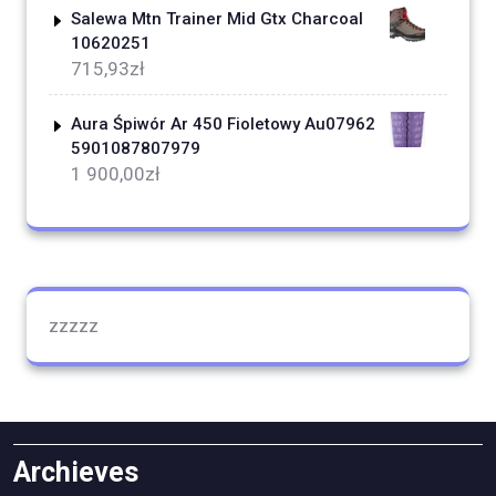
Salewa Mtn Trainer Mid Gtx Charcoal
10620251
715,93
zł
Aura Śpiwór Ar 450 Fioletowy Au07962
5901087807979
1 900,00
zł
zzzzz
Archieves