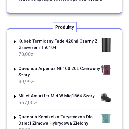
Produkty
Kubek Termiczny Fade 420ml Czarny Z
Grawerem Th0104
70,00
zł
Quechua Arpenaz Nh100 20L Czerwony
Szary
49,99
zł
Millet Amuri Ltr Mid W Mig1864 Szary
567,00
zł
Quechua Kamizelka Turystyczna Dla
Dzieci Zimowa Hybrydowa Zielony