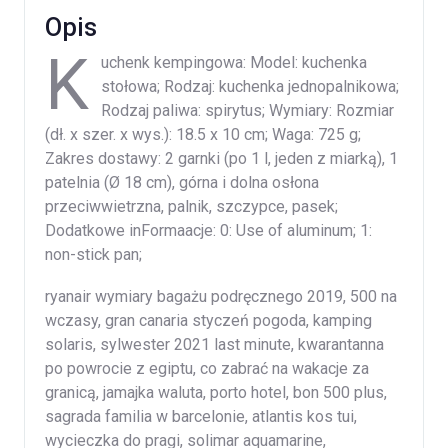
Opis
K
uchenk kempingowa: Model: kuchenka
stołowa; Rodzaj: kuchenka jednopalnikowa;
Rodzaj paliwa: spirytus; Wymiary: Rozmiar
(dł. x szer. x wys.): 18.5 x 10 cm; Waga: 725 g;
Zakres dostawy: 2 garnki (po 1 l, jeden z miarką), 1
patelnia (Ø 18 cm), górna i dolna osłona
przeciwwietrzna, palnik, szczypce, pasek;
Dodatkowe inFormaacje: 0: Use of aluminum; 1:
non-stick pan;
ryanair wymiary bagażu podręcznego 2019, 500 na
wczasy, gran canaria styczeń pogoda, kamping
solaris, sylwester 2021 last minute, kwarantanna
po powrocie z egiptu, co zabrać na wakacje za
granicą, jamajka waluta, porto hotel, bon 500 plus,
sagrada familia w barcelonie, atlantis kos tui,
wycieczka do pragi, solimar aquamarine,