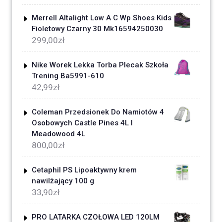
Merrell Altalight Low A C Wp Shoes Kids
Fioletowy Czarny 30 Mk16594250030
299,00
zł
Nike Worek Lekka Torba Plecak Szkoła
Trening Ba5991-610
42,99
zł
Coleman Przedsionek Do Namiotów 4
Osobowych Castle Pines 4L I
Meadowood 4L
800,00
zł
Cetaphil PS Lipoaktywny krem
nawilżający 100 g
33,90
zł
PRO LATARKA CZOŁOWA LED 120LM