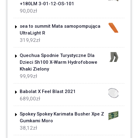
+180LM 3-01-12-OS-101
90,00
zł
sea to summit Mata samopompująca
UltraLight R
319,92
zł
Quechua Spodnie Turystyczne Dla
Dzieci Sh100 X-Warm Hydrofobowe
Khaki Zielony
99,99
zł
Babolat X Feel Blast 2021
689,00
zł
Spokey Spokey Karimata Busher Xpe Z
Gumkami Moro
38,12
zł