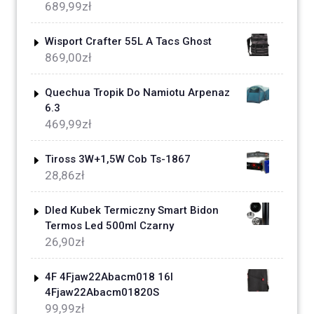
689,99
zł
Wisport Crafter 55L A Tacs Ghost
869,00
zł
Quechua Tropik Do Namiotu Arpenaz
6.3
469,99
zł
Tiross 3W+1,5W Cob Ts-1867
28,86
zł
Dled Kubek Termiczny Smart Bidon
Termos Led 500ml Czarny
26,90
zł
4F 4Fjaw22Abacm018 16l
4Fjaw22Abacm01820S
99,99
zł