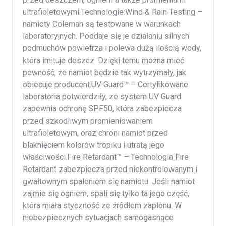
ultrafioletowymi.Technologie:Wind & Rain Testing –
namioty Coleman są testowane w warunkach
laboratoryjnych. Poddaje się je działaniu silnych
podmuchów powietrza i polewa dużą ilością wody,
która imituje deszcz. Dzięki temu można mieć
pewność, że namiot będzie tak wytrzymały, jak
obiecuje producent.UV Guard™ – Certyfikowane
laboratoria potwierdziły, ze system UV Guard
zapewnia ochronę SPF50, która zabezpiecza
przed szkodliwym promieniowaniem
ultrafioletowym, oraz chroni namiot przed
blaknięciem kolorów tropiku i utratą jego
właściwości.Fire Retardant™ – Technologia Fire
Retardant zabezpiecza przed niekontrolowanym i
gwałtownym spaleniem się namiotu. Jeśli namiot
zajmie się ogniem, spali się tylko ta jego część,
która miała styczność ze źródłem zapłonu. W
niebezpiecznych sytuacjach samogasnące