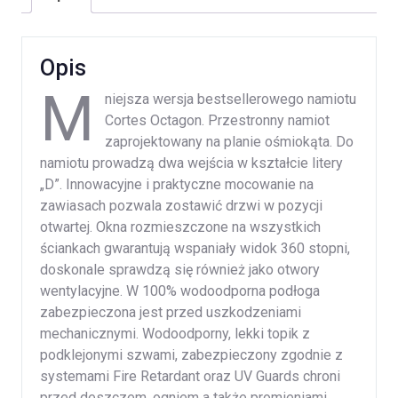
Opis
M
niejsza wersja bestsellerowego namiotu
Cortes Octagon. Przestronny namiot
zaprojektowany na planie ośmiokąta. Do
namiotu prowadzą dwa wejścia w kształcie litery
„D”. Innowacyjne i praktyczne mocowanie na
zawiasach pozwala zostawić drzwi w pozycji
otwartej. Okna rozmieszczone na wszystkich
ściankach gwarantują wspaniały widok 360 stopni,
doskonale sprawdzą się również jako otwory
wentylacyjne. W 100% wodoodporna podłoga
zabezpieczona jest przed uszkodzeniami
mechanicznymi. Wodoodporny, lekki topik z
podklejonymi szwami, zabezpieczony zgodnie z
systemami Fire Retardant oraz UV Guards chroni
przed deszczem, ogniem a także promieniami