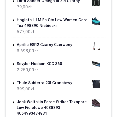
Lotto Soccer Omega Iii 29l Czarny
79,00
zł
Haglöfs L.I.M Fh Gtx Low Women Gore
Tex 498890 Niebieski
577,00
zł
Aprilia ESR2 Czarny Czerwony
3 693,00
zł
Sevylor Hudson KCC 360
2 250,00
zł
Thule Subterra 23l Granatowy
399,00
zł
Jack Wolfskin Force Striker Texapore
Low Fioletowe 4038893
4064993474831