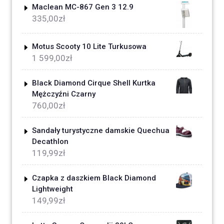
Maclean MC-867 Gen 3 12.9
335,00
zł
Motus Scooty 10 Lite Turkusowa
1 599,00
zł
Black Diamond Cirque Shell Kurtka
Mężczyźni Czarny
760,00
zł
Sandały turystyczne damskie Quechua
Decathlon
119,99
zł
Czapka z daszkiem Black Diamond
Lightweight
149,99
zł