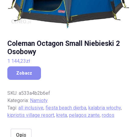
Coleman Octagon Small Niebieski 2
Osobowy
1 144,23
zł
Zobacz
SKU:
a533a4b2b6ef
Kategoria:
Namioty
Tagi:
all inclusive
,
fiesta beach djerba
,
kalabria włochy
,
kipriotis village resort
,
kreta
,
pelagos zante
,
rodos
Opis