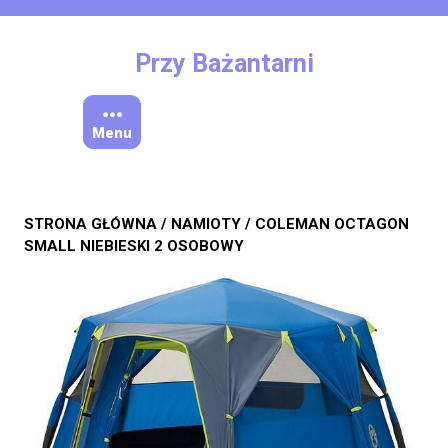
Skip
to
content
Przy Bażantarni
Menu
STRONA GŁÓWNA
/
NAMIOTY
/ COLEMAN OCTAGON
SMALL NIEBIESKI 2 OSOBOWY