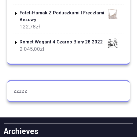
Fotel-Hamak Z Poduszkami I Frędzlami
Beżowy
122,78
zł
Romet Wagant 4 Czarno Biały 28 2022
2 045,00
zł
zzzzz
Archieves