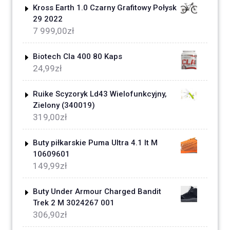
Kross Earth 1.0 Czarny Grafitowy Połysk
29 2022
7 999,00
zł
Biotech Cla 400 80 Kaps
24,99
zł
Ruike Scyzoryk Ld43 Wielofunkcyjny,
Zielony (340019)
319,00
zł
Buty piłkarskie Puma Ultra 4.1 It M
10609601
149,99
zł
Buty Under Armour Charged Bandit
Trek 2 M 3024267 001
306,90
zł