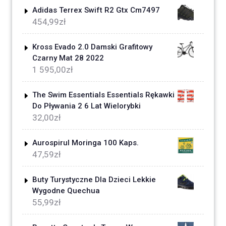
Adidas Terrex Swift R2 Gtx Cm7497
454,99
zł
Kross Evado 2.0 Damski Grafitowy
Czarny Mat 28 2022
1 595,00
zł
The Swim Essentials Essentials Rękawki
Do Pływania 2 6 Lat Wielorybki
32,00
zł
Aurospirul Moringa 100 Kaps.
47,59
zł
Buty Turystyczne Dla Dzieci Lekkie
Wygodne Quechua
55,99
zł