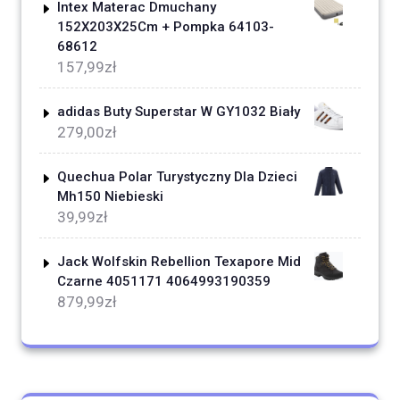
Intex Materac Dmuchany
152X203X25Cm + Pompka 64103-
68612
157,99
zł
adidas Buty Superstar W GY1032 Biały
279,00
zł
Quechua Polar Turystyczny Dla Dzieci
Mh150 Niebieski
39,99
zł
Jack Wolfskin Rebellion Texapore Mid
Czarne 4051171 4064993190359
879,99
zł