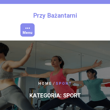
Skip
to
content
Przy Bażantarni
Menu
/
HOME
SPORT
KATEGORIA:
SPORT