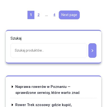
Stronicowanie
Page
Page
Page
Next page
1
2
…
4
wpisów
Szukaj
Naprawa rowerów w Poznaniu —
sprawdzone serwisy, które warto znać
Rower Trek szosowy: gdzie kupić,