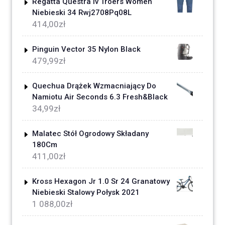
Regatta Questra Iv Troers Women
Niebieski 34 Rwj2708Pq08L
414,00
zł
Pinguin Vector 35 Nylon Black
479,99
zł
Quechua Drążek Wzmacniający Do
Namiotu Air Seconds 6.3 Fresh&Black
34,99
zł
Malatec Stół Ogrodowy Składany
180Cm
411,00
zł
Kross Hexagon Jr 1.0 Sr 24 Granatowy
Niebieski Stalowy Połysk 2021
1 088,00
zł