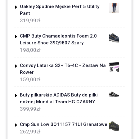
Oakley Spodnie Męskie Perf 5 Utility
Pant
319,99
zł
CMP Buty Chamaeleontis Foam 2.0
Leisure Shoe 39Q9807 Szary
198,00
zł
Convoy Latarka S2+ T6-4C - Zestaw Na
Rower
159,00
zł
Buty piłkarskie ADIDAS Buty do piłki
nożnej Mundial Team HG CZARNY
399,99
zł
Cmp Sun Low 3Q11157 71Ul Granatowe
262,99
zł