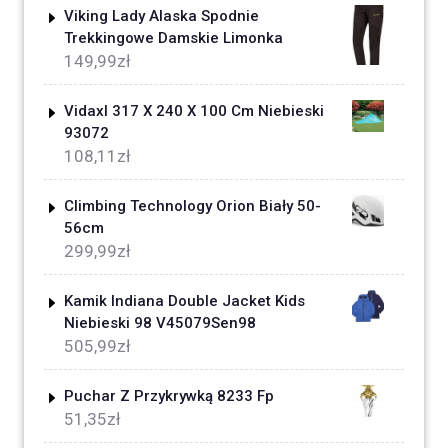
Viking Lady Alaska Spodnie
Trekkingowe Damskie Limonka
149,99
zł
Vidaxl 317 X 240 X 100 Cm Niebieski
93072
108,11
zł
Climbing Technology Orion Biały 50-
56cm
299,99
zł
Kamik Indiana Double Jacket Kids
Niebieski 98 V45079Sen98
505,99
zł
Puchar Z Przykrywką 8233 Fp
51,35
zł