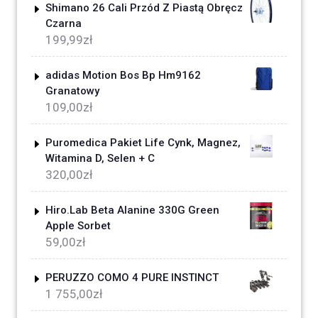
Shimano 26 Cali Przód Z Piastą Obręcz
Czarna
199,99
zł
adidas Motion Bos Bp Hm9162
Granatowy
109,00
zł
Puromedica Pakiet Life Cynk, Magnez,
Witamina D, Selen + C
320,00
zł
Hiro.Lab Beta Alanine 330G Green
Apple Sorbet
59,00
zł
PERUZZO COMO 4 PURE INSTINCT
1 755,00
zł