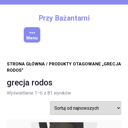
Skip
to
content
Przy Bażantarni
Menu
STRONA GŁÓWNA
/ PRODUKTY OTAGOWANE „GRECJA
RODOS”
grecja rodos
Posortowane
Wyświetlanie 1–6 z 81 wyników
według
najnowszych