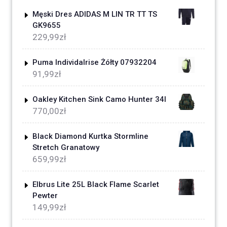
Męski Dres ADIDAS M LIN TR TT TS
GK9655
229,99
zł
Puma Individalrise Żółty 07932204
91,99
zł
Oakley Kitchen Sink Camo Hunter 34l
770,00
zł
Black Diamond Kurtka Stormline
Stretch Granatowy
659,99
zł
Elbrus Lite 25L Black Flame Scarlet
Pewter
149,99
zł