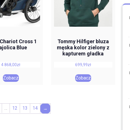
Chariot Cross 1
Tommy Hilfiger bluza
jolica Blue
męska kolor zielony z
kapturem gładka
4 868,00
zł
699,99
zł
Zobacz
Zobacz
…
12
13
14
→