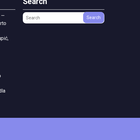
Search
 —
Search
rto
pić,
o
dla