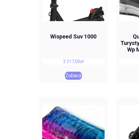
Wispeed Suv 1000
Qu
Turyst
Wp M
3 317,00
zł
Zobacz