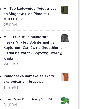
Mil Tec Ładownica Pojedyncza
na Magazynki do Pistoletu
MOLLE Oliv
25,00
zł
MIL-TEC Kurtka bushcraft
męska Mil-Tec Splinternight z
Kapturem- Zamów na Decathlon.pl -
30 dni na zwrot - Brązowy, Czarny,
Khaki
245,95
zł
Ramoneska damska ze skóry
ekologicznej - brązowa
119,99
zł
Intex Żółw Dmuchany 56524
31,00
zł