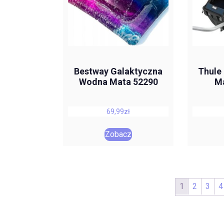
Bestway Galaktyczna
Thule 
Wodna Mata 52290
Ma
69,99
zł
Zobacz
1
2
3
4