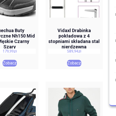
echua Buty
Vidaxl Drabinka
yczne Nh150 Mid
pokładowa z 4
ęskie Czarny
stopniami składana stal
Szary
nierdzewna
179,99
zł
589,94
zł
Zobacz
Zobacz