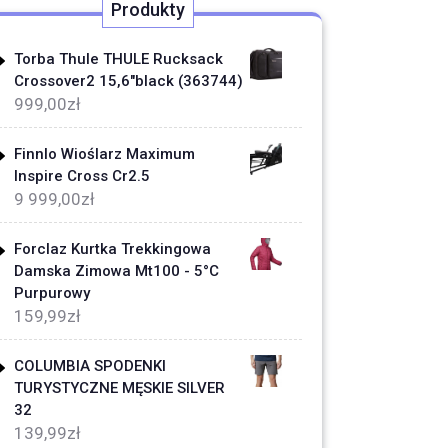
Produkty
Torba Thule THULE Rucksack
Crossover2 15,6"black (363744)
999,00
zł
Finnlo Wioślarz Maximum
Inspire Cross Cr2.5
9 999,00
zł
Forclaz Kurtka Trekkingowa
Damska Zimowa Mt100 - 5°C
Purpurowy
159,99
zł
COLUMBIA SPODENKI
TURYSTYCZNE MĘSKIE SILVER
32
139,99
zł