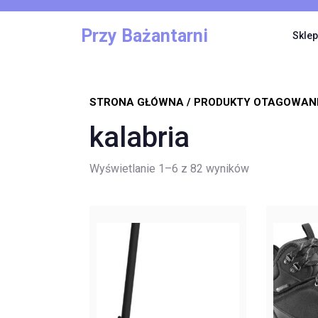
Skip
to
Przy Bażantarni
Sklep
content
STRONA GŁÓWNA
/ PRODUKTY OTAGOWANE
kalabria
Posortowane
Wyświetlanie 1–6 z 82 wyników
według
najnowszych