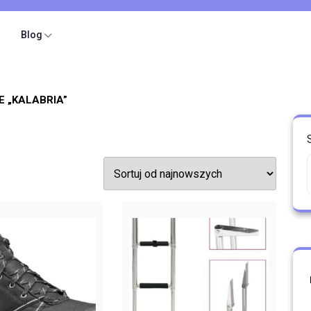
Blog
 „KALABRIA”