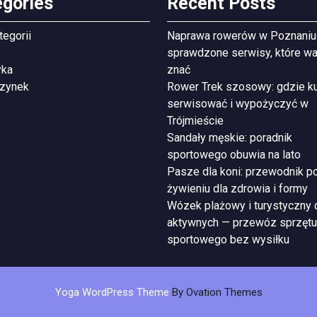
egories
Recent Posts
tegorii
Naprawa rowerów w Poznaniu
sprawdzone serwisy, które wa
yka
znać
zynek
Rower Trek szosowy: gdzie ku
serwisować i wypożyczyć w
Trójmieście
Sandały męskie: poradnik
sportowego obuwia na lato
Pasze dla koni: przewodnik p
żywieniu dla zdrowia i formy
Wózek plażowy i turystyczny 
aktywnych — przewóz sprzętu
sportowego bez wysiłku
Yoga WordPress Theme
By Ovation Themes