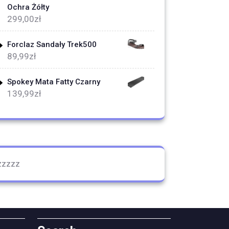
Ochra Żółty
299,00
zł
Forclaz Sandały Trek500
89,99
zł
Spokey Mata Fatty Czarny
139,99
zł
zzzzz