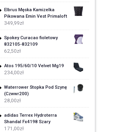
Elbrus Męska Kamizelka
Pikowana Emin Vest Primaloft
349,99
zł
Spokey Curacao fioletowy
832105-832109
62,50
zł
Atos 195/60/10 Velvet Mg19
234,00
zł
Waterrower Stopka Pod Szynę
(Czwwr200)
28,00
zł
adidas Terrex Hydroterra
Shandal Fx4198 Szary
171,00
zł