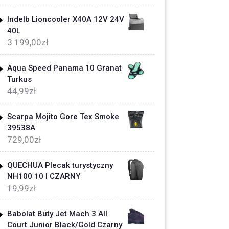
Indelb Lioncooler X40A 12V 24V
40L
3 199,00
zł
Aqua Speed Panama 10 Granat
Turkus
44,99
zł
Scarpa Mojito Gore Tex Smoke
39538A
729,00
zł
QUECHUA Plecak turystyczny
NH100 10 l CZARNY
19,99
zł
Babolat Buty Jet Mach 3 All
Court Junior Black/Gold Czarny