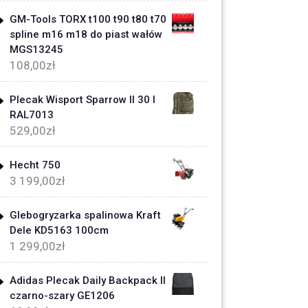
GM-Tools TORX t100 t90 t80 t70
spline m16 m18 do piast wałów
MGS13245
108,00
zł
Plecak Wisport Sparrow II 30 l
RAL7013
529,00
zł
Hecht 750
3 199,00
zł
Glebogryzarka spalinowa Kraft
Dele KD5163 100cm
1 299,00
zł
Adidas Plecak Daily Backpack II
czarno-szary GE1206