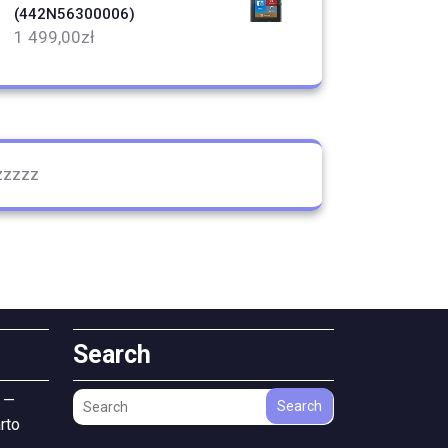
(442N56300006)
1 499,00
zł
zzzzz
Search
 —
Search
rto