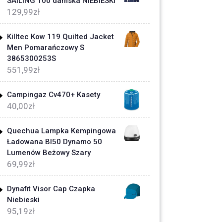
SAILING 100 damska NIEBIESKI
129,99
zł
Killtec Kow 119 Quilted Jacket
Men Pomarańczowy S
3865300253S
551,99
zł
Campingaz Cv470+ Kasety
40,00
zł
Quechua Lampka Kempingowa
Ładowana Bl50 Dynamo 50
Lumenów Beżowy Szary
69,99
zł
Dynafit Visor Cap Czapka
Niebieski
95,19
zł