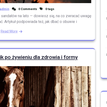
admin
0 Comments
0 tags
i sandałów na lato — dowiesz się, na co zwracać uwagę
ać. Artykuł podpowiada też, jak dbać o obuwie i
Read More
k po żywieniu dla zdrowia i formy