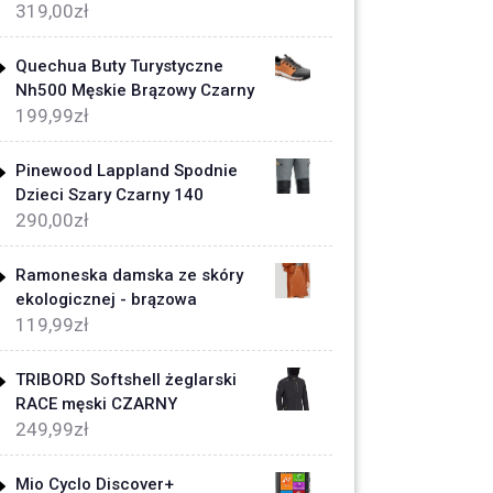
319,00
zł
Quechua Buty Turystyczne
Nh500 Męskie Brązowy Czarny
199,99
zł
Pinewood Lappland Spodnie
Dzieci Szary Czarny 140
290,00
zł
Ramoneska damska ze skóry
ekologicznej - brązowa
119,99
zł
TRIBORD Softshell żeglarski
RACE męski CZARNY
249,99
zł
Mio Cyclo Discover+