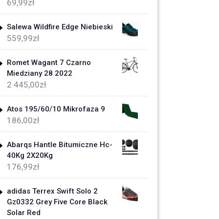
69,99
zł
Salewa Wildfire Edge Niebieski
559,99
zł
Romet Wagant 7 Czarno
Miedziany 28 2022
2 445,00
zł
Atos 195/60/10 Mikrofaza 9
186,00
zł
Abarqs Hantle Bitumiczne Hc-
40Kg 2X20Kg
176,99
zł
adidas Terrex Swift Solo 2
Gz0332 Grey Five Core Black
Solar Red