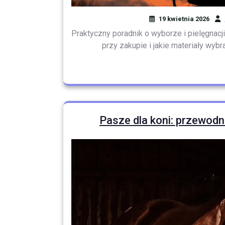
19 kwietnia 2026
Praktyczny poradnik o wyborze i pielęgnacj
przy zakupie i jakie materiały wybr
Pasze dla koni: przewodni