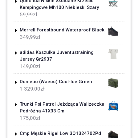
Quechua Niskie Składane Krzesło
Kempingowe Mh100 Niebieski Szary
59,99
zł
Merrell Forestbound Waterproof Black
349,99
zł
adidas Koszulka Juventustraining
Jersey Gr2937
149,00
zł
Dometic (Waeco) Cool-Ice Green
1 329,00
zł
Trunki Psi Patrol Jeżdżąca Walizeczka
Podróżna 41X33 Cm
175,00
zł
Cmp Męskie Rigel Low 3Q1324702Pd