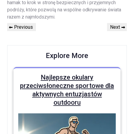
hamak to krok w stronę bezpiecznych i przyjemnych
podróży, które pozwolą na wspólne odkrywanie świata
razem z najmłodszymi.
Nawigacja
Previous
Next
Previous
Next
wpisu
Post
Post
Explore More
Najlepsze okulary
przeciwsłoneczne sportowe dla
aktywnych entuzjastów
outdooru