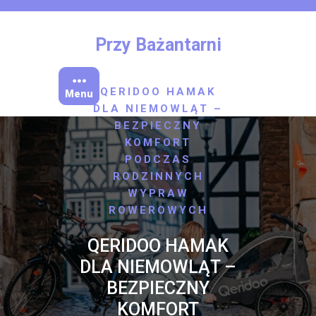
Skip
to
content
Przy Bażantarni
/
,
HOME
SPORT
/
TURYSTYKA
QERIDOO HAMAK
Menu
DLA NIEMOWLĄT –
BEZPIECZNY
KOMFORT
PODCZAS
RODZINNYCH
WYPRAW
ROWEROWYCH
QERIDOO HAMAK
DLA NIEMOWLĄT –
BEZPIECZNY
KOMFORT