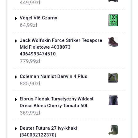
449,99
zł
Vögel Vl6 Czarny
64,99
zł
Jack Wolfskin Force Striker Texapore
Mid Fioletowe 4038873
4064993474510
779,99
zł
Coleman Namiot Darwin 4 Plus
835,90
zł
Elbrus Plecak Turystyczny Wildest
Dress Blues Cherry Tomato 60L
369,99
zł
Deuter Futura 27 ivy-khaki
(340032122370)