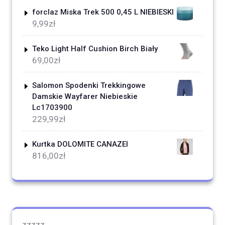
forclaz Miska Trek 500 0,45 L NIEBIESKI
9,99
zł
Teko Light Half Cushion Birch Biały
69,00
zł
Salomon Spodenki Trekkingowe
Damskie Wayfarer Niebieskie
Lc1703900
229,99
zł
Kurtka DOLOMITE CANAZEI
816,00
zł
zzzzz