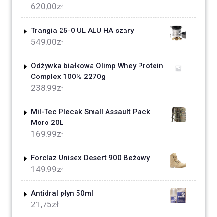
620,00
zł
Trangia 25-0 UL ALU HA szary
549,00
zł
Odżywka białkowa Olimp Whey Protein
Complex 100% 2270g
238,99
zł
Mil-Tec Plecak Small Assault Pack
Moro 20L
169,99
zł
Forclaz Unisex Desert 900 Beżowy
149,99
zł
Antidral płyn 50ml
21,75
zł