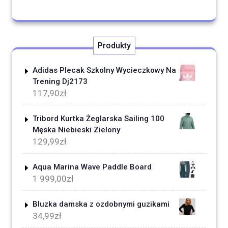
Produkty
Adidas Plecak Szkolny Wycieczkowy Na
Trening Dj2173
117,90
zł
Tribord Kurtka Żeglarska Sailing 100
Męska Niebieski Zielony
129,99
zł
Aqua Marina Wave Paddle Board
1 999,00
zł
Bluzka damska z ozdobnymi guzikami
34,99
zł