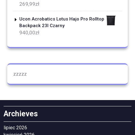
269,99
zł
Ucon Acrobatics Lotus Hajo Pro Rolltop
Backpack 23l Czarny
940,00
zł
zzzzz
Archieves
lipiec 2026
kwiecień 2026