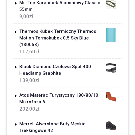
Mil-Tec Karabinek Aluminiowy Classic
55mm
9,00
zł
Thermos Kubek Termiczny Thermos
Motion Termokubek 0,5 Sky Blue
(130053)
117,60
zł
Black Diamond Czołowa Spot 400
Headlamp Graphite
139,00
zł
Atos Materac Turystyczny 180/80/10
Mikrofaza 6
202,00
zł
Merrell Alverstone Buty Męskie
Trekkingowe 42