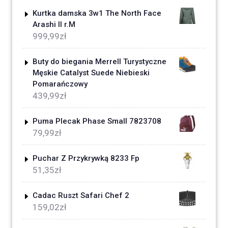
Kurtka damska 3w1 The North Face
Arashi II r.M
999,99
zł
Buty do biegania Merrell Turystyczne
Męskie Catalyst Suede Niebieski
Pomarańczowy
439,99
zł
Puma Plecak Phase Small 7823708
79,99
zł
Puchar Z Przykrywką 8233 Fp
51,35
zł
Cadac Ruszt Safari Chef 2
159,02
zł