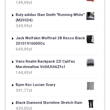
149,99
zł
Buty adidas Stan Smith "Running White"
(M20324)
349,99
zł
Jack Wolfskin Wolftrail 28 Recco Black
20101916000Os
649,99
zł
Vans Realm Backpack 22l Califas
Marshmallow Vn0A3Ui6Zfs1
144,49
zł
Byon Koc Lucian Szary
391,77
zł
Black Diamond Stormline Stretch Rain
439,00
zł