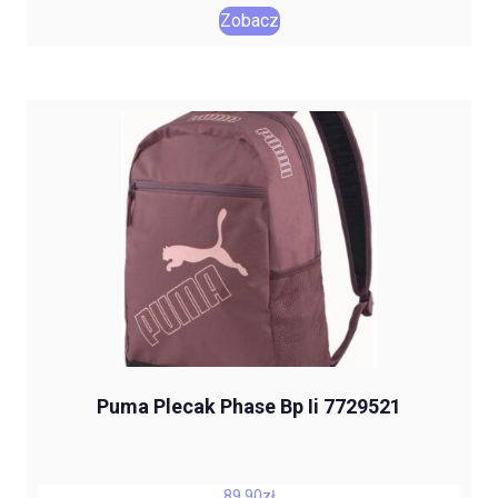
Zobacz
Puma Plecak Phase Bp Ii 7729521
89,90
zł