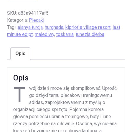
SKU:
d83a94117ef5
Kategoria:
Plecaki
Tagi:
alanya turcja
,
hurghada
,
kipriotis village resort
,
last
minute egipt
,
malediwy
,
toskania
,
tunezja djerba
Opis
Opis
T
wój dzień może się skomplikować. Uprość
go dzięki temu plecakowi treningowemu
adidas, zaprojektowanemu z myślą o
organizacji całego sprzętu. Pojemna komora
główna pomieści ubrania treningowe, buty i inne
rzeczy potrzebne na siłownię. Osobna, wyściełana
kieszeń bezpiecznie przechowa laptopa, a