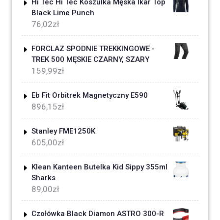
Hi Tec Hi Tec Koszulka Męska Ikar Top
Black Lime Punch
76,02
zł
FORCLAZ SPODNIE TREKKINGOWE -
TREK 500 MĘSKIE CZARNY, SZARY
159,99
zł
Eb Fit Orbitrek Magnetyczny E590
896,15
zł
Stanley FME1250K
605,00
zł
Klean Kanteen Butelka Kid Sippy 355ml
Sharks
89,00
zł
Czołówka Black Diamon ASTRO 300-R