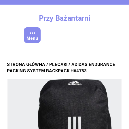
Skip
to
content
Przy Bażantarni
Menu
STRONA GŁÓWNA
/
PLECAKI
/ ADIDAS ENDURANCE
PACKING SYSTEM BACKPACK H64753