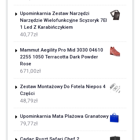
Upominkarnia Zestaw Narzędzi
Narzędzie Wielofunkcyjne Scyzoryk 7El
1 Led Z Karabińczykiem
40,77
zł
Mammut Aegility Pro Mid 3030 04610
2255 1050 Terracotta Dark Powder
Rose
671,00
zł
Zestaw Montażowy Do Fotela Niepos 4
Części
48,79
zł
Upominkarnia Mata Plażowa Granatowy
79,77
zł
Cadac Ruszt Safari Chef 2