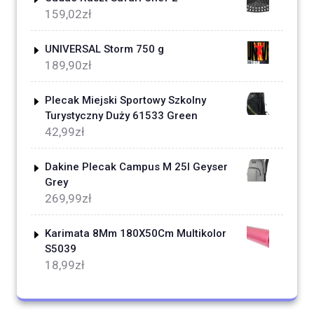
159,02
zł
UNIVERSAL Storm 750 g
189,90
zł
Plecak Miejski Sportowy Szkolny
Turystyczny Duży 61533 Green
42,99
zł
Dakine Plecak Campus M 25l Geyser
Grey
269,99
zł
Karimata 8Mm 180X50Cm Multikolor
S5039
18,99
zł