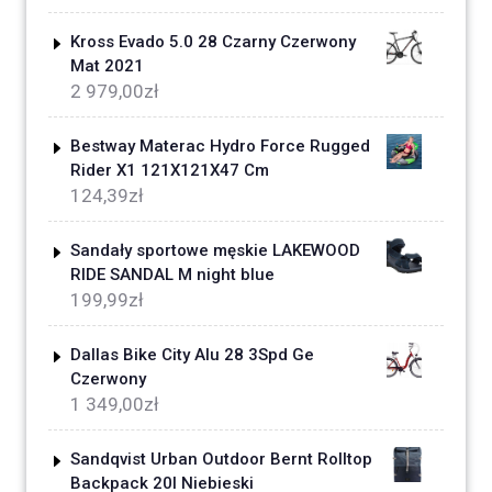
Kross Evado 5.0 28 Czarny Czerwony
Mat 2021
2 979,00
zł
Bestway Materac Hydro Force Rugged
Rider X1 121X121X47 Cm
124,39
zł
Sandały sportowe męskie LAKEWOOD
RIDE SANDAL M night blue
199,99
zł
Dallas Bike City Alu 28 3Spd Ge
Czerwony
1 349,00
zł
Sandqvist Urban Outdoor Bernt Rolltop
Backpack 20l Niebieski