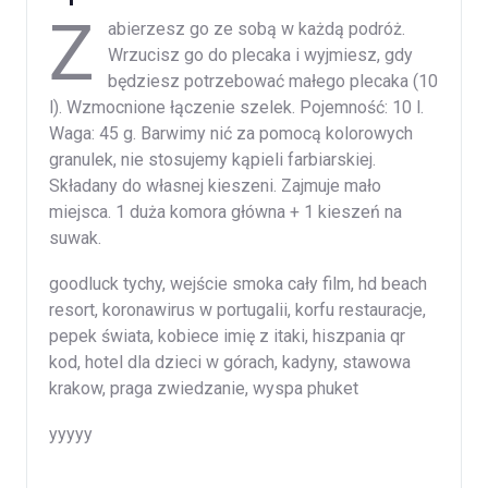
Z
abierzesz go ze sobą w każdą podróż.
Wrzucisz go do plecaka i wyjmiesz, gdy
będziesz potrzebować małego plecaka (10
l). Wzmocnione łączenie szelek. Pojemność: 10 l.
Waga: 45 g. Barwimy nić za pomocą kolorowych
granulek, nie stosujemy kąpieli farbiarskiej.
Składany do własnej kieszeni. Zajmuje mało
miejsca. 1 duża komora główna + 1 kieszeń na
suwak.
goodluck tychy, wejście smoka cały film, hd beach
resort, koronawirus w portugalii, korfu restauracje,
pepek świata, kobiece imię z itaki, hiszpania qr
kod, hotel dla dzieci w górach, kadyny, stawowa
krakow, praga zwiedzanie, wyspa phuket
yyyyy