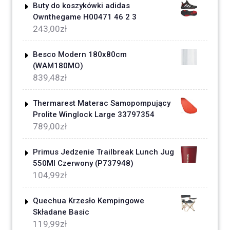
Buty do koszykówki adidas
Ownthegame H00471 46 2 3
243,00
zł
Besco Modern 180x80cm
(WAM180MO)
839,48
zł
Thermarest Materac Samopompujący
Prolite Winglock Large 33797354
789,00
zł
Primus Jedzenie Trailbreak Lunch Jug
550Ml Czerwony (P737948)
104,99
zł
Quechua Krzesło Kempingowe
Składane Basic
119,99
zł