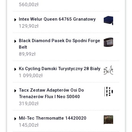
560,00
zł
Intex Welur Queen 64765 Granatowy
129,90
zł
Black Diamond Pasek Do Spodni Forge
Belt
89,99
zł
Ks Cycling Damski Turystyczny 28 Biały
1 099,00
zł
Tacx Zestaw Adapterów Osi Do
Trenażerów Flux I Neo S0040
319,00
zł
Mil-Tec Thermomatte 14420020
145,00
zł