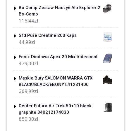
Bo Camp Zestaw Naczyń Alu Explorer 2
Bo-Camp
115,44
zł
Sfd Pure Creatine 200 Kaps
44,99
zł
Fenix Diodowa Apex 20 Mix Iridescent
479,00
zł
Męskie Buty SALOMON WARRA GTX
BLACK/BLACK/EBONY L41231400
369,99
zł
Deuter Futura Air Trek 50+10 black
graphite 340212174030
850,00
zł