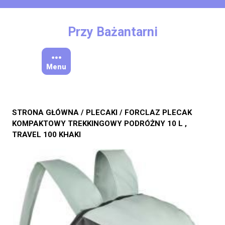
Skip
to
content
Przy Bażantarni
Menu
STRONA GŁÓWNA
/
PLECAKI
/ FORCLAZ PLECAK
KOMPAKTOWY TREKKINGOWY PODRÓŻNY 10 L ,
TRAVEL 100 KHAKI