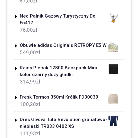
87,00
zł
Neo Palnik Gazowy Turystyczny Do
En417
76,00
zł
Obuwie adidas Originals RETROPY E5 W
549,00
zł
Rains Plecak 12800 Backpack Mini
kolor czarny duży gładki
314,99
zł
Fresk Termos 350ml Królik FD30039
100,28
zł
Dres Givova Tuta Revolution granatowo-
niebieski TR033 0402 XS
111,93
zł