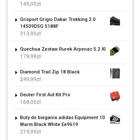
149,00
zł
Grisport Grigio Dakar Trekking 2.0
14509D5G 5188F
313,95
zł
Quechua Zestaw Rurek Arpenaz 5.2 Xl
179,99
zł
Diamond Trail Zip 18 Black
249,99
zł
Deuter First Aid Kit Pro
168,00
zł
Buty do biegania adidas Equipment 10
Warm Black White Ee9619
219,99
zł