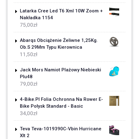
Latarka Cree Led T6 Xml 10W Zoom +
Nakładka 1154
75,00
zł
Abarqs Obciążenie Żeliwne 1,25Kg.
Ob.S 29Mm Typu Kierownica
11,50
zł
Jack Mors Namiot Plażowy Niebieski
Plu48
79,00
zł
4-Bike.Pl Folia Ochronna Na Rower E-
Bike Połysk Standard - Basic
34,00
zł
Teva Teva-1019390C-Vbin Hurricane
Xlt 2