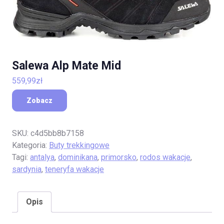
Salewa Alp Mate Mid
559,99
zł
Zobacz
SKU:
c4d5bb8b7158
Kategoria:
Buty trekkingowe
Tagi:
antalya
,
dominikana
,
primorsko
,
rodos wakacje
,
sardynia
,
teneryfa wakacje
Opis