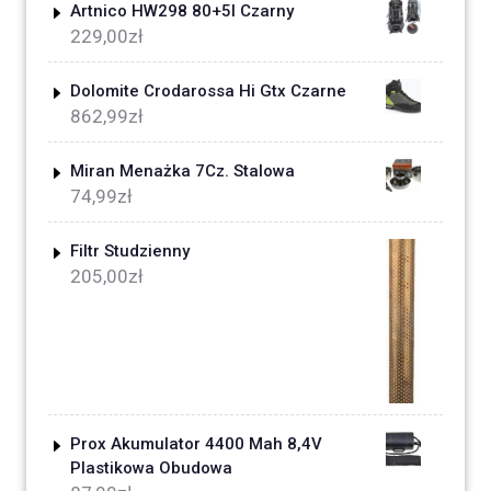
Artnico HW298 80+5l Czarny
229,00
zł
Dolomite Crodarossa Hi Gtx Czarne
862,99
zł
Miran Menażka 7Cz. Stalowa
74,99
zł
Filtr Studzienny
205,00
zł
Prox Akumulator 4400 Mah 8,4V
Plastikowa Obudowa