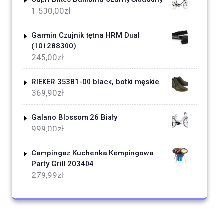
1 500,00
zł
Garmin Czujnik tętna HRM Dual
(101288300)
245,00
zł
RIEKER 35381-00 black, botki męskie
369,90
zł
Galano Blossom 26 Biały
999,00
zł
Campingaz Kuchenka Kempingowa
Party Grill 203404
279,99
zł