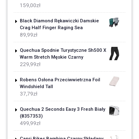
159,00
zł
Black Diamond Rękawiczki Damskie
Crag Half Finger Raging Sea
89,99
zł
Quechua Spodnie Turystyczne Sh500 X
Warm Stretch Męskie Czarny
229,99
zł
Robens Osłona Przeciwwietrzna Foil
Windshield Tall
37,79
zł
Quechua 2 Seconds Easy 3 Fresh Biały
(8357353)
499,99
zł
Capri Bikes Bambina Czarny Składany