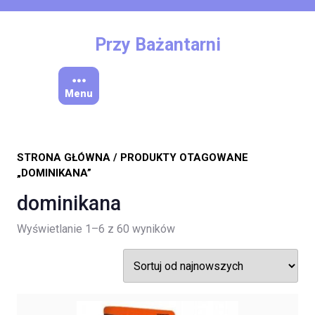
Skip
to
content
Przy Bażantarni
Menu
STRONA GŁÓWNA
/ PRODUKTY OTAGOWANE
„DOMINIKANA”
dominikana
Posortowane
Wyświetlanie 1–6 z 60 wyników
według
najnowszych