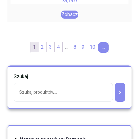
84,14
zł
Zobacz
1
2
3
4
…
8
9
10
→
Szukaj