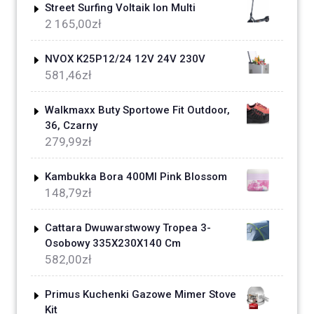
Street Surfing Voltaik Ion Multi
2 165,00
zł
NVOX K25P12/24 12V 24V 230V
581,46
zł
Walkmaxx Buty Sportowe Fit Outdoor,
36, Czarny
279,99
zł
Kambukka Bora 400Ml Pink Blossom
148,79
zł
Cattara Dwuwarstwowy Tropea 3-
Osobowy 335X230X140 Cm
582,00
zł
Primus Kuchenki Gazowe Mimer Stove
Kit