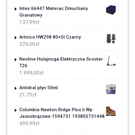
Intex 66447 Materac Dmuchany
Granatowy
137,99
zł
Artnico HW298 80+5l Czarny
229,00
zł
Neoline Hulajnoga Elektryczna Scooter
T26
1 999,00
zł
Antidral płyn 50ml
21,75
zł
Columbia Newton Ridge Plus Ii Wp
Jasnobrązowe 1594731 193855731448
499,99
zł