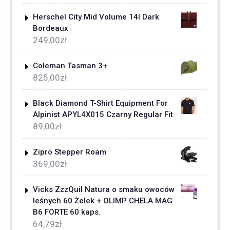
Herschel City Mid Volume 14l Dark
Bordeaux
249,00
zł
Coleman Tasman 3+
825,00
zł
Black Diamond T-Shirt Equipment For
Alpinist APYL4X015 Czarny Regular Fit
89,00
zł
Zipro Stepper Roam
369,00
zł
Vicks ZzzQuil Natura o smaku owoców
leśnych 60 Żelek + OLIMP CHELA MAG
B6 FORTE 60 kaps.
64,79
zł