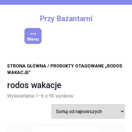
Skip
to
content
Przy Bażantarni
Menu
STRONA GŁÓWNA
/ PRODUKTY OTAGOWANE „RODOS
WAKACJE”
rodos wakacje
Posortowane
Wyświetlanie 1–6 z 93 wyników
według
najnowszych