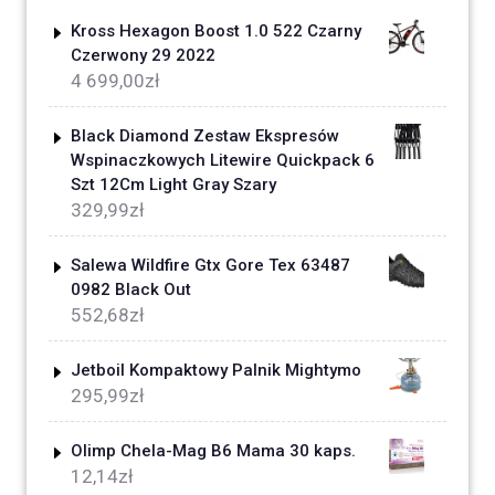
Kross Hexagon Boost 1.0 522 Czarny
Czerwony 29 2022
4 699,00
zł
Black Diamond Zestaw Ekspresów
Wspinaczkowych Litewire Quickpack 6
Szt 12Cm Light Gray Szary
329,99
zł
Salewa Wildfire Gtx Gore Tex 63487
0982 Black Out
552,68
zł
Jetboil Kompaktowy Palnik Mightymo
295,99
zł
Olimp Chela-Mag B6 Mama 30 kaps.
12,14
zł