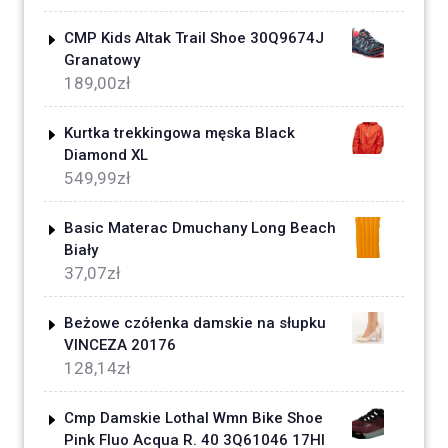
CMP Kids Altak Trail Shoe 30Q9674J
Granatowy
189,00
zł
Kurtka trekkingowa męska Black
Diamond XL
549,99
zł
Basic Materac Dmuchany Long Beach
Biały
37,07
zł
Beżowe czółenka damskie na słupku
VINCEZA 20176
128,14
zł
Cmp Damskie Lothal Wmn Bike Shoe
Pink Fluo Acqua R. 40 3Q61046 17Hl