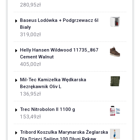
280,95
zł
Baseus Lodówka + Podgrzewacz 6l
Biały
319,00
zł
Helly Hansen Wildwood 11735_867
Cement Walnut
405,00
zł
Mil-Tec Kamizelka Wędkarska
Bezrękawnik Oliv L
136,95
zł
Trec Nitrobolon II 1100 g
153,49
zł
Tribord Koszulka Marynarska Żeglarska
Dla Dzieci Sailing 100 Długi Rękaw