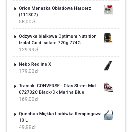
Orion Menazka Obiadowa Harcerz
(111307)
58,00
zł
Odżywka białkowa Optimum Nutrition
Izolat Gold Isolate 720g 774G
129,99
zł
Nebo Redline X
179,00
zł
Trampki CONVERSE - Ctas Street Mid
672732C Black/Dk Marina Blue
169,00
zł
Quechua Miękka Lodówka Kempingowa
10 L
49,99
zł