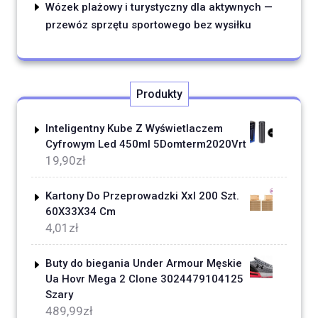
Wózek plażowy i turystyczny dla aktywnych —
przewóz sprzętu sportowego bez wysiłku
Produkty
Inteligentny Kube Z Wyświetlaczem
Cyfrowym Led 450ml 5Domterm2020Vrt
19,90
zł
Kartony Do Przeprowadzki Xxl 200 Szt.
60X33X34 Cm
4,01
zł
Buty do biegania Under Armour Męskie
Ua Hovr Mega 2 Clone 3024479104125
Szary
489,99
zł