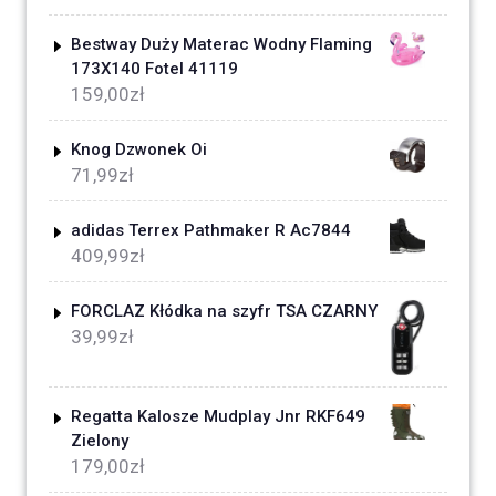
Bestway Duży Materac Wodny Flaming
173X140 Fotel 41119
159,00
zł
Knog Dzwonek Oi
71,99
zł
adidas Terrex Pathmaker R Ac7844
409,99
zł
FORCLAZ Kłódka na szyfr TSA CZARNY
39,99
zł
Regatta Kalosze Mudplay Jnr RKF649
Zielony
179,00
zł