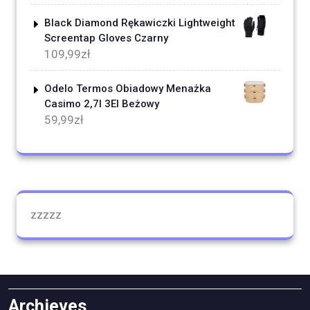
Black Diamond Rękawiczki Lightweight
Screentap Gloves Czarny
109,99
zł
Odelo Termos Obiadowy Menażka
Casimo 2,7l 3El Beżowy
59,99
zł
zzzzz
Archieves