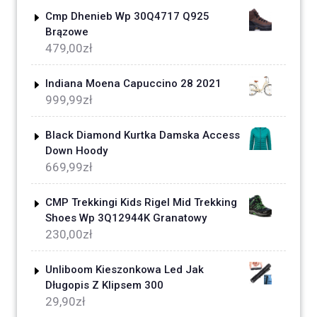
Cmp Dhenieb Wp 30Q4717 Q925
Brązowe
479,00
zł
Indiana Moena Capuccino 28 2021
999,99
zł
Black Diamond Kurtka Damska Access
Down Hoody
669,99
zł
CMP Trekkingi Kids Rigel Mid Trekking
Shoes Wp 3Q12944K Granatowy
230,00
zł
Unliboom Kieszonkowa Led Jak
Długopis Z Klipsem 300
29,90
zł