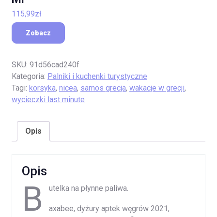
115,99
zł
Zobacz
SKU:
91d56cad240f
Kategoria:
Palniki i kuchenki turystyczne
Tagi:
korsyka
,
nicea
,
samos grecja
,
wakacje w grecji
,
wycieczki last minute
Opis
Opis
B
utelka na płynne paliwa.
axabee, dyżury aptek węgrów 2021,