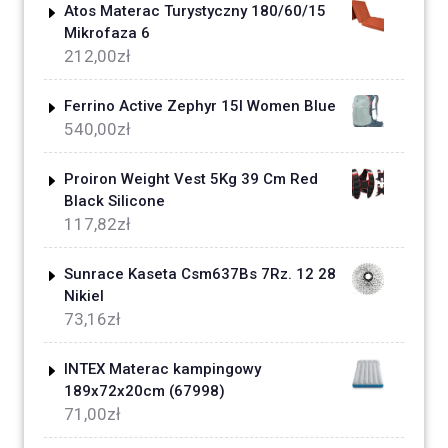
Atos Materac Turystyczny 180/60/15
Mikrofaza 6
212,00
zł
Ferrino Active Zephyr 15l Women Blue
540,00
zł
Proiron Weight Vest 5Kg 39 Cm Red
Black Silicone
117,82
zł
Sunrace Kaseta Csm637Bs 7Rz. 12 28
Nikiel
73,16
zł
INTEX Materac kampingowy
189x72x20cm (67998)
71,00
zł