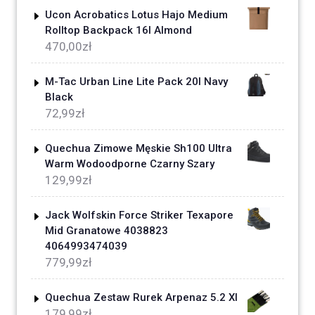
Ucon Acrobatics Lotus Hajo Medium
Rolltop Backpack 16l Almond
470,00
zł
M-Tac Urban Line Lite Pack 20l Navy
Black
72,99
zł
Quechua Zimowe Męskie Sh100 Ultra
Warm Wodoodporne Czarny Szary
129,99
zł
Jack Wolfskin Force Striker Texapore
Mid Granatowe 4038823
4064993474039
779,99
zł
Quechua Zestaw Rurek Arpenaz 5.2 Xl
179,99
zł