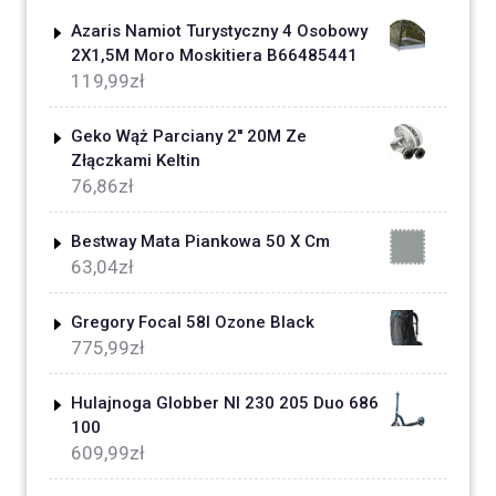
Azaris Namiot Turystyczny 4 Osobowy
2X1,5M Moro Moskitiera B66485441
119,99
zł
Geko Wąż Parciany 2'' 20M Ze
Złączkami Keltin
76,86
zł
Bestway Mata Piankowa 50 X Cm
63,04
zł
Gregory Focal 58l Ozone Black
775,99
zł
Hulajnoga Globber Nl 230 205 Duo 686
100
609,99
zł