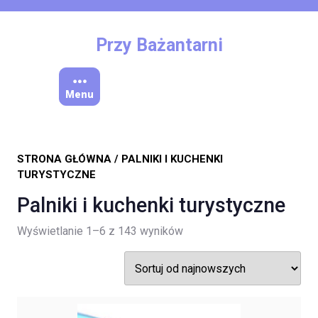
Skip
to
content
Przy Bażantarni
Menu
STRONA GŁÓWNA
/ PALNIKI I KUCHENKI
TURYSTYCZNE
Palniki i kuchenki turystyczne
Posortowane
Wyświetlanie 1–6 z 143 wyników
według
najnowszych