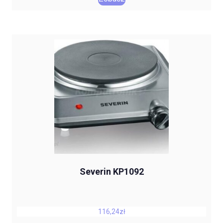
Severin KP1092
116,24
zł