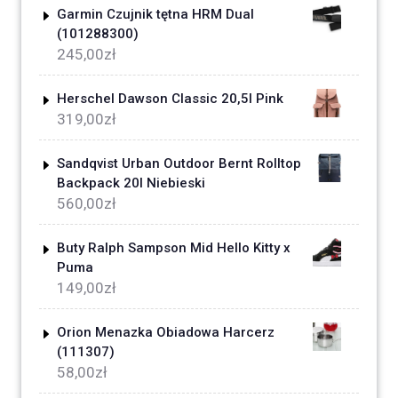
Garmin Czujnik tętna HRM Dual
(101288300)
245,00
zł
Herschel Dawson Classic 20,5l Pink
319,00
zł
Sandqvist Urban Outdoor Bernt Rolltop
Backpack 20l Niebieski
560,00
zł
Buty Ralph Sampson Mid Hello Kitty x
Puma
149,00
zł
Orion Menazka Obiadowa Harcerz
(111307)
58,00
zł