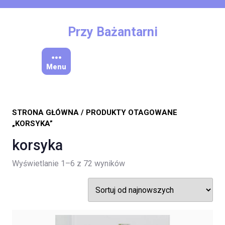
Skip
to
content
Przy Bażantarni
Menu
STRONA GŁÓWNA
/ PRODUKTY OTAGOWANE
„KORSYKA”
korsyka
Posortowane
Wyświetlanie 1–6 z 72 wyników
według
najnowszych