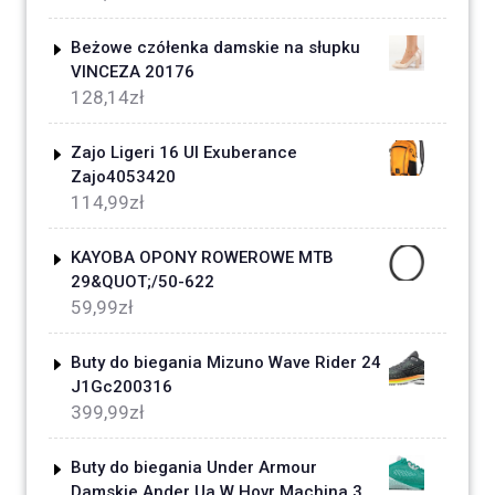
Beżowe czółenka damskie na słupku
VINCEZA 20176
128,14
zł
Zajo Ligeri 16 Ul Exuberance
Zajo4053420
114,99
zł
KAYOBA OPONY ROWEROWE MTB
29&QUOT;/50-622
59,99
zł
Buty do biegania Mizuno Wave Rider 24
J1Gc200316
399,99
zł
Buty do biegania Under Armour
Damskie Ander Ua W Hovr Machina 3