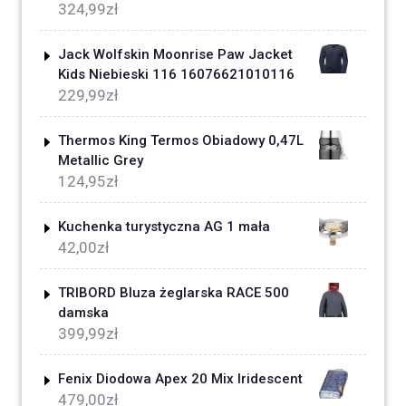
324,99
zł
Jack Wolfskin Moonrise Paw Jacket
Kids Niebieski 116 16076621010116
229,99
zł
Thermos King Termos Obiadowy 0,47L
Metallic Grey
124,95
zł
Kuchenka turystyczna AG 1 mała
42,00
zł
TRIBORD Bluza żeglarska RACE 500
damska
399,99
zł
Fenix Diodowa Apex 20 Mix Iridescent
479,00
zł