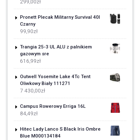
299,00
zł
Pronett Plecak Militarny Survival 40l
Czarny
99,90
zł
Trangia 25-3 UL ALU z palnikiem
gazowym sre
616,99
zł
Outwell Yosemite Lake 4Tc Tent
Oliwkowy Biały 111271
7 430,00
zł
Campus Rowerowy Erriga 16L
84,49
zł
Hitec Lady Lanco S Black Iris Ombre
Blue M000134184