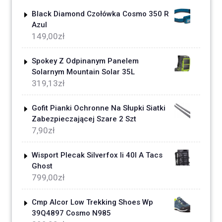
Black Diamond Czołówka Cosmo 350 R
Azul
149,00
zł
Spokey Z Odpinanym Panelem
Solarnym Mountain Solar 35L
319,13
zł
Gofit Pianki Ochronne Na Słupki Siatki
Zabezpieczającej Szare 2 Szt
7,90
zł
Wisport Plecak Silverfox Ii 40l A Tacs
Ghost
799,00
zł
Cmp Alcor Low Trekking Shoes Wp
39Q4897 Cosmo N985