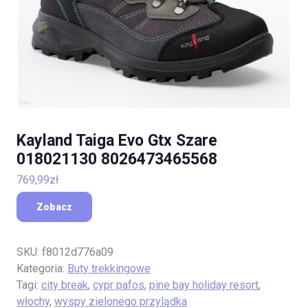
Kayland Taiga Evo Gtx Szare
018021130 8026473465568
769,99
zł
Zobacz
SKU:
f8012d776a09
Kategoria:
Buty trekkingowe
Tagi:
city break
,
cypr pafos
,
pine bay holiday resort
,
włochy
,
wyspy zielonego przylądka