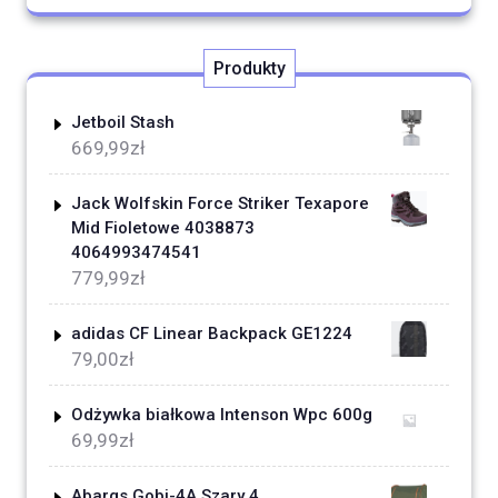
Produkty
Jetboil Stash
669,99
zł
Jack Wolfskin Force Striker Texapore
Mid Fioletowe 4038873
4064993474541
779,99
zł
adidas CF Linear Backpack GE1224
79,00
zł
Odżywka białkowa Intenson Wpc 600g
69,99
zł
Abarqs Gobi-4A Szary 4