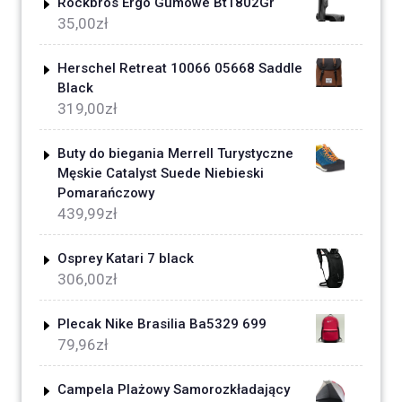
Rockbros Ergo Gumowe Bt1802Gr
35,00
zł
Herschel Retreat 10066 05668 Saddle
Black
319,00
zł
Buty do biegania Merrell Turystyczne
Męskie Catalyst Suede Niebieski
Pomarańczowy
439,99
zł
Osprey Katari 7 black
306,00
zł
Plecak Nike Brasilia Ba5329 699
79,96
zł
Campela Plażowy Samorozkładający