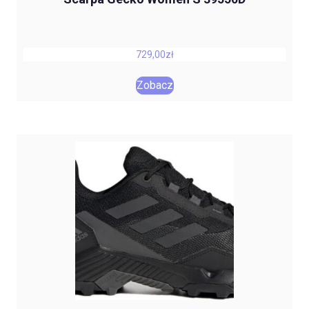
729,00
zł
Zobacz