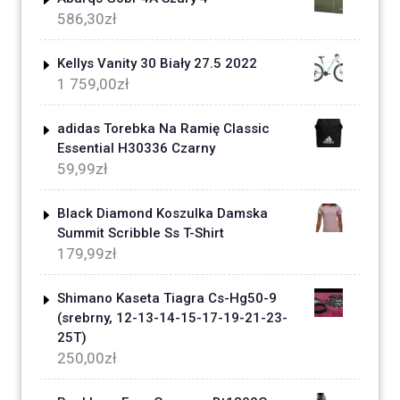
586,30
zł
Kellys Vanity 30 Biały 27.5 2022
1 759,00
zł
adidas Torebka Na Ramię Classic
Essential H30336 Czarny
59,99
zł
Black Diamond Koszulka Damska
Summit Scribble Ss T-Shirt
179,99
zł
Shimano Kaseta Tiagra Cs-Hg50-9
(srebrny, 12-13-14-15-17-19-21-23-
25T)
250,00
zł