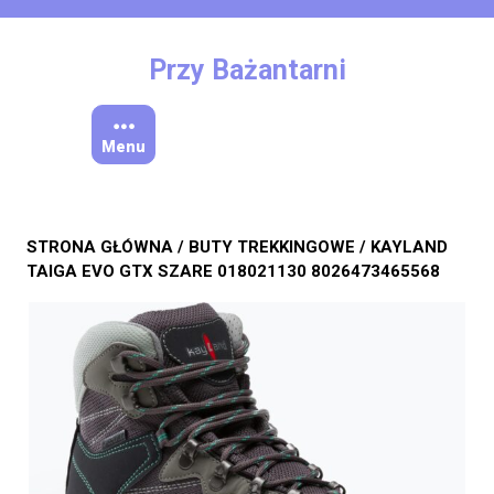
Skip
to
content
Przy Bażantarni
Menu
STRONA GŁÓWNA
/
BUTY TREKKINGOWE
/ KAYLAND
TAIGA EVO GTX SZARE 018021130 8026473465568