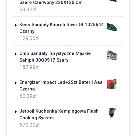
Szaro Czerwony 220X120 Cm
69,90
zł
Keen Sandały Knorch River Ot 1025644
Czarny
129,00
zł
Cmp Sandały Turystyczne Męskie
Sahiph 30Q9517 Szary
187,99
zł
Energizer Impact Led+2Szt Baterii Aaa
Czarna
50,09
zł
Jetboil Kuchenka Kempingowa Flash
Cooking System
670,00
zł