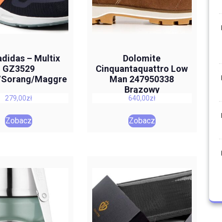
adidas – Multix
Dolomite
GZ3529
Cinquantaquattro Low
/Sorang/Maggre
Man 247950338
Brązowy
279,00
zł
640,00
zł
Zobacz
Zobacz