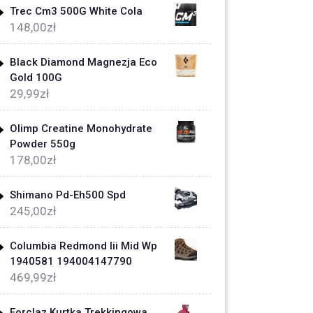
Trec Cm3 500G White Cola
148,00
zł
Black Diamond Magnezja Eco
Gold 100G
29,99
zł
Olimp Creatine Monohydrate
Powder 550g
178,00
zł
Shimano Pd-Eh500 Spd
245,00
zł
Columbia Redmond Iii Mid Wp
1940581 194004147790
469,99
zł
Forclaz Kurtka Trekkingowa