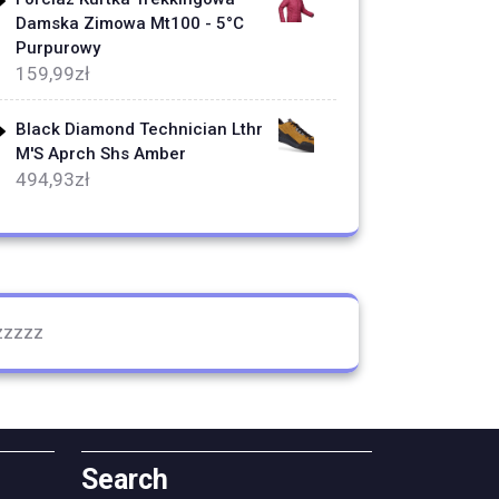
Damska Zimowa Mt100 - 5°C
Purpurowy
159,99
zł
Black Diamond Technician Lthr
M'S Aprch Shs Amber
494,93
zł
zzzzz
Search