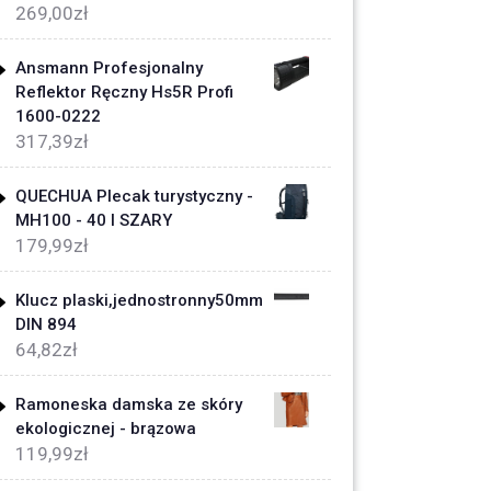
269,00
zł
Ansmann Profesjonalny
Reflektor Ręczny Hs5R Profi
1600-0222
317,39
zł
QUECHUA Plecak turystyczny -
MH100 - 40 l SZARY
179,99
zł
Klucz plaski,jednostronny50mm
DIN 894
64,82
zł
Ramoneska damska ze skóry
ekologicznej - brązowa
119,99
zł