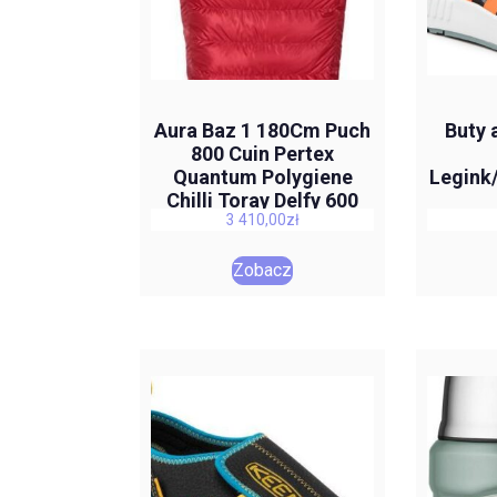
Aura Baz 1 180Cm Puch
Buty 
800 Cuin Pertex
Quantum Polygiene
Legink
Chilli Toray Delfy 600
3 410,00
zł
-13 -18
Zobacz