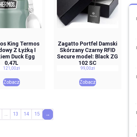
os King Termos
Zagatto Portfel Damski
dowy Z Łyżką I
Skórzany Czarny RFID
iem Duck Egg
Secure model: Black ZG
0,47L
102 SC
121,00
zł
99,00
zł
Zobacz
Zobacz
…
13
14
15
→