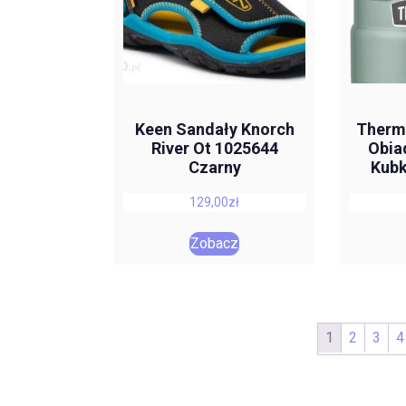
Keen Sandały Knorch
Therm
River Ot 1025644
Obia
Czarny
Kubk
129,00
zł
Zobacz
1
2
3
4