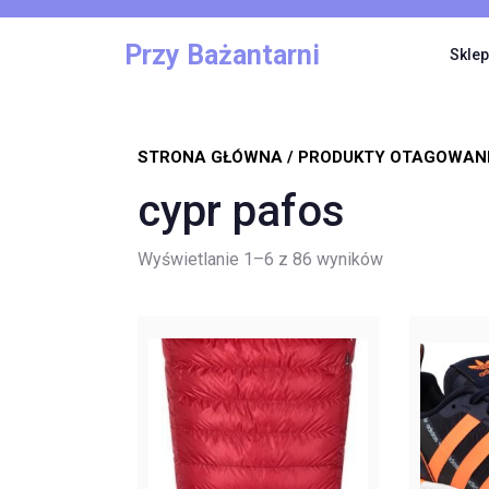
Skip
to
Przy Bażantarni
Sklep
content
STRONA GŁÓWNA
/ PRODUKTY OTAGOWANE
cypr pafos
Posortowane
Wyświetlanie 1–6 z 86 wyników
według
najnowszych