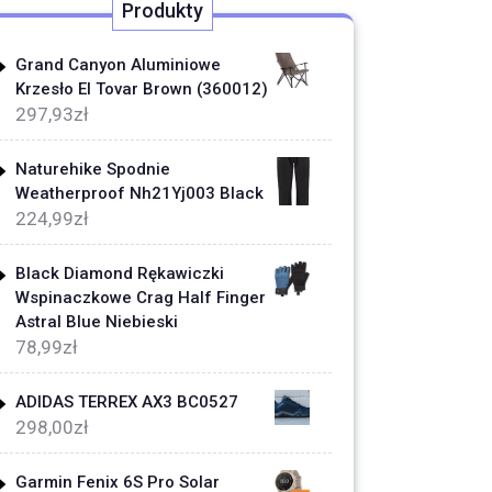
Produkty
Grand Canyon Aluminiowe
Krzesło El Tovar Brown (360012)
297,93
zł
Naturehike Spodnie
Weatherproof Nh21Yj003 Black
224,99
zł
Black Diamond Rękawiczki
Wspinaczkowe Crag Half Finger
Astral Blue Niebieski
78,99
zł
ADIDAS TERREX AX3 BC0527
298,00
zł
Garmin Fenix 6S Pro Solar