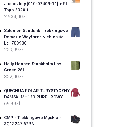
Jasnozłoty [010-02409-11] + Pl
Topo 2020.1
2 934,00
zł
Salomon Spodenki Trekkingowe
Damskie Wayfarer Niebieskie
Lc1703900
229,99
zł
Helly Hansen Stockholm Lav
Green 28l
322,00
zł
QUECHUA POLAR TURYSTYCZNY
DAMSKI MH120 PURPUROWY
69,99
zł
CMP - Trekkingowe Męskie -
3Q13247 62BN