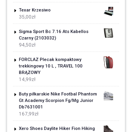
Texar Krzesiwo
35,00
zł
Sigma Sport Bc 7.16 Ats Kabellos
Czarny (2103032)
94,50
zł
FORCLAZ Plecak kompaktowy
trekkingowy 10 L , TRAVEL 100
BRĄZOWY
14,99
zł
Buty piłkarskie Nike Footbal Phantom
Gt Academy Scorpion Fg/Mg Junior
Db7631001
167,99
zł
Xero Shoes Daylite Hiker Fion Hiking