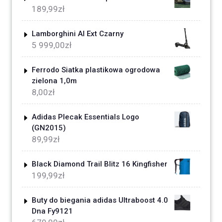
189,99
zł
Lamborghini Al Ext Czarny
5 999,00
zł
Ferrodo Siatka plastikowa ogrodowa
zielona 1,0m
8,00
zł
Adidas Plecak Essentials Logo
(GN2015)
89,99
zł
Black Diamond Trail Blitz 16 Kingfisher
199,99
zł
Buty do biegania adidas Ultraboost 4.0
Dna Fy9121