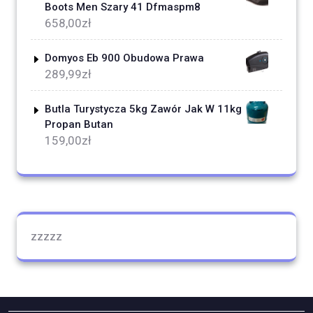
Boots Men Szary 41 Dfmaspm8
658,00
zł
Domyos Eb 900 Obudowa Prawa
289,99
zł
Butla Turystycza 5kg Zawór Jak W 11kg
Propan Butan
159,00
zł
zzzzz