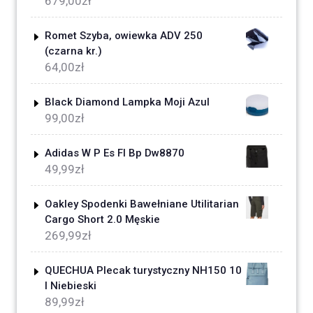
679,00
zł
Romet Szyba, owiewka ADV 250
(czarna kr.)
64,00
zł
Black Diamond Lampka Moji Azul
99,00
zł
Adidas W P Es Fl Bp Dw8870
49,99
zł
Oakley Spodenki Bawełniane Utilitarian
Cargo Short 2.0 Męskie
269,99
zł
QUECHUA Plecak turystyczny NH150 10
l Niebieski
89,99
zł