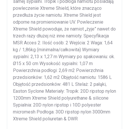
samej sypialni. Tropik i podłoga namiotu posiadają
powleczenie Xtreme Shield, które znacząco
przedłuża życie namiotu. Xtreme Shield jest
odporne na promieniowanie UV. Powleczenie
Xtreme Shield powoduje, że namiot „żyje” nawet do
trzech razy dłużej niż inne namioty. Specyfikacja
MSR Acces 2: Ilość osób: 2 Wejścia: 2 Waga: 1,64
kg / 1,86kg (minimalna/całkowita) Wymiary
sypialni: 2,13 x 1,27 m Wymiary po spakowaniu: ok.
Ø15 x 50 cm Wysokość sypialni: 1,07 m
Powierzchnia podłogi: 2,69 m2 Powierzchnia
przedsionków: 1,62 m2 Objętość namiotu: 1586 L
Objętość przedsionków: 481 L Stelaż: 2 pałąki,
Easton Syclone Materiały: Tropik: 20D ripstop nylon
1200mm Xtreme Shield polyurethane & silicone
Sypialnia: 20D nylon ripstop i 10D polyester
micromesh Podłoga: 30D ripstop nylon 3000mm
Xtreme Shield poliuretan & DWR