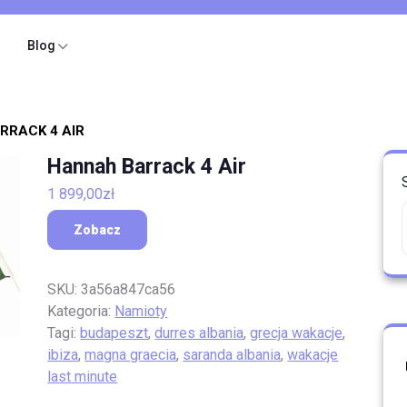
Blog
RRACK 4 AIR
Hannah Barrack 4 Air
1 899,00
zł
Zobacz
SKU:
3a56a847ca56
Kategoria:
Namioty
Tagi:
budapeszt
,
durres albania
,
grecja wakacje
,
ibiza
,
magna graecia
,
saranda albania
,
wakacje
last minute