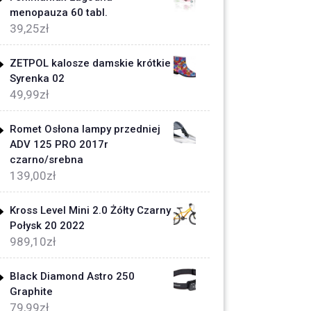
menopauza 60 tabl.
39,25
zł
ZETPOL kalosze damskie krótkie
Syrenka 02
49,99
zł
Romet Osłona lampy przedniej
ADV 125 PRO 2017r
czarno/srebna
139,00
zł
Kross Level Mini 2.0 Żółty Czarny
Połysk 20 2022
989,10
zł
Black Diamond Astro 250
Graphite
79,99
zł