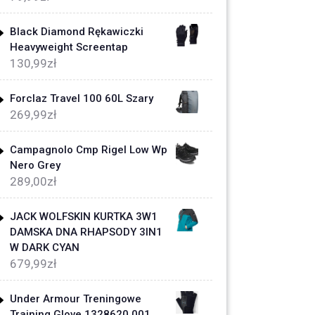
Black Diamond Rękawiczki
Heavyweight Screentap
130,99
zł
Forclaz Travel 100 60L Szary
269,99
zł
Campagnolo Cmp Rigel Low Wp
Nero Grey
289,00
zł
JACK WOLFSKIN KURTKA 3W1
DAMSKA DNA RHAPSODY 3IN1
W DARK CYAN
679,99
zł
Under Armour Treningowe
Training Glove 1328620 001