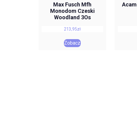
Max Fusch Mfh
Acamp
Monodom Czeski
Woodland 3Os
213,95
zł
Zobacz