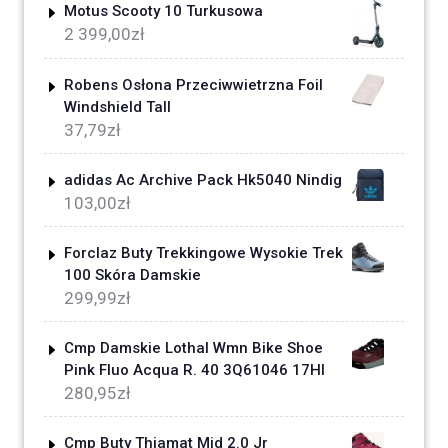
Motus Scooty 10 Turkusowa
2 399,00
zł
Robens Osłona Przeciwwietrzna Foil
Windshield Tall
37,79
zł
adidas Ac Archive Pack Hk5040 Nindig
103,00
zł
Forclaz Buty Trekkingowe Wysokie Trek
100 Skóra Damskie
299,99
zł
Cmp Damskie Lothal Wmn Bike Shoe
Pink Fluo Acqua R. 40 3Q61046 17Hl
280,95
zł
Cmp Buty Thiamat Mid 2.0 Jr