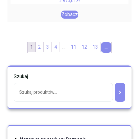
2 870,01
zł
Zobacz
1
2
3
4
…
11
12
13
→
Szukaj