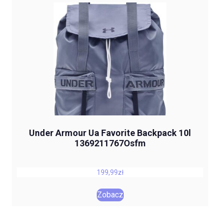
Under Armour Ua Favorite Backpack 10l
1369211767Osfm
199,99
zł
Zobacz