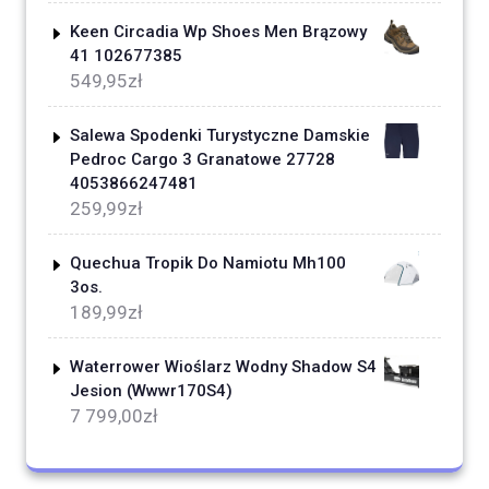
Keen Circadia Wp Shoes Men Brązowy
41 102677385
549,95
zł
Salewa Spodenki Turystyczne Damskie
Pedroc Cargo 3 Granatowe 27728
4053866247481
259,99
zł
Quechua Tropik Do Namiotu Mh100
3os.
189,99
zł
Waterrower Wioślarz Wodny Shadow S4
Jesion (Wwwr170S4)
7 799,00
zł