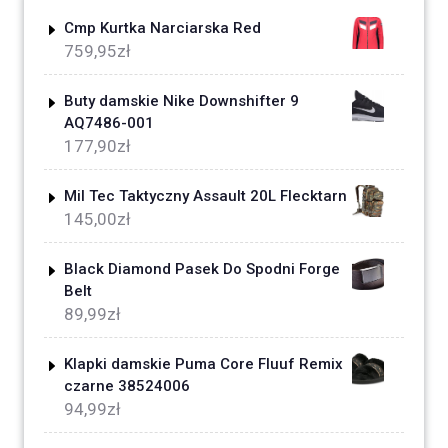
Cmp Kurtka Narciarska Red
759,95
zł
Buty damskie Nike Downshifter 9
AQ7486-001
177,90
zł
Mil Tec Taktyczny Assault 20L Flecktarn
145,00
zł
Black Diamond Pasek Do Spodni Forge
Belt
89,99
zł
Klapki damskie Puma Core Fluuf Remix
czarne 38524006
94,99
zł