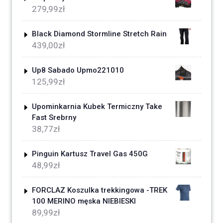
279,99
zł
Black Diamond Stormline Stretch Rain
439,00
zł
Up8 Sabado Upmo221010
125,99
zł
Upominkarnia Kubek Termiczny Take
Fast Srebrny
38,77
zł
Pinguin Kartusz Travel Gas 450G
48,99
zł
FORCLAZ Koszulka trekkingowa -TREK
100 MERINO męska NIEBIESKI
89,99
zł