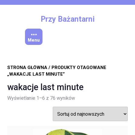
Skip
to
content
Przy Bażantarni
Menu
STRONA GŁÓWNA
/ PRODUKTY OTAGOWANE
„WAKACJE LAST MINUTE”
wakacje last minute
Posortowane
Wyświetlanie 1–6 z 76 wyników
według
najnowszych