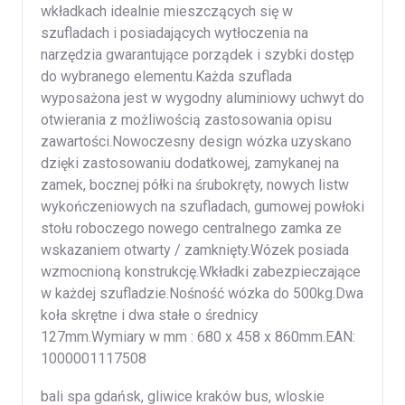
wkładkach idealnie mieszczących się w
szufladach i posiadających wytłoczenia na
narzędzia gwarantujące porządek i szybki dostęp
do wybranego elementu.Każda szuflada
wyposażona jest w wygodny aluminiowy uchwyt do
otwierania z możliwością zastosowania opisu
zawartości.Nowoczesny design wózka uzyskano
dzięki zastosowaniu dodatkowej, zamykanej na
zamek, bocznej półki na śrubokręty, nowych listw
wykończeniowych na szufladach, gumowej powłoki
stołu roboczego nowego centralnego zamka ze
wskazaniem otwarty / zamknięty.Wózek posiada
wzmocnioną konstrukcję.Wkładki zabezpieczające
w każdej szufladzie.Nośność wózka do 500kg.Dwa
koła skrętne i dwa stałe o średnicy
127mm.Wymiary w mm : 680 x 458 x 860mm.EAN:
1000001117508
bali spa gdańsk, gliwice kraków bus, wloskie