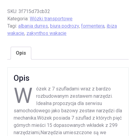
SKU:
3f715d73cb32
Kategoria:
Wózki transportowe
Tagi:
albania durres
,
biura podrozy
,
formentera
,
ibiza
wakacje
,
zakynthos wakacje
Opis
Opis
W
ózek z 7 szufladami wraz z bardzo
rozbudowanym zestawem narzędzi.
Idealna propozycja dla serwisu
samochodowego jako bazowy zestaw narzędzi dla
mechanika.Wózek posiada 7 szuflad z których pięć
górnych mieści 15 dopasowanych wkładek z 299
narzędziami,Narzędzia umieszczone są we