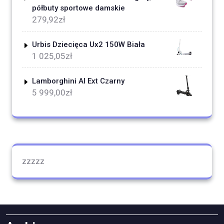
półbuty sportowe damskie
279,92
zł
Urbis Dziecięca Ux2 150W Biała
1 025,05
zł
Lamborghini Al Ext Czarny
5 999,00
zł
zzzzz