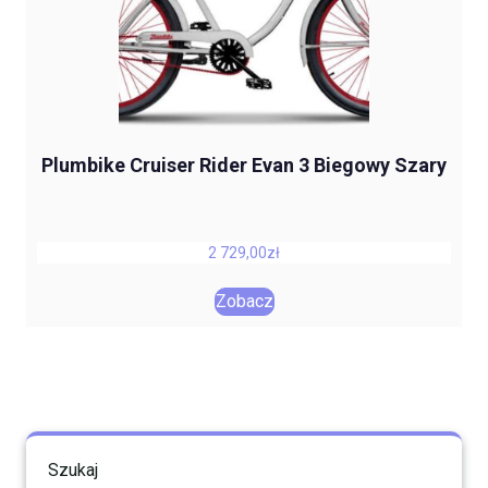
Plumbike Cruiser Rider Evan 3 Biegowy Szary
2 729,00
zł
Zobacz
Szukaj