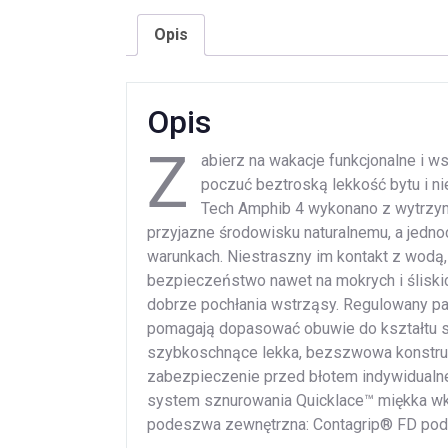
Opis
Opis
Z
abierz na wakacje funkcjonalne i
poczuć beztroską lekkość bytu i n
Tech Amphib 4 wykonano z wytrzym
przyjazne środowisku naturalnemu, a jed
warunkach. Niestraszny im kontakt z wodą
bezpieczeństwo nawet na mokrych i ślisk
dobrze pochłania wstrząsy. Regulowany p
pomagają dopasować obuwie do kształtu st
szybkoschnące lekka, bezszwowa konstrukc
zabezpieczenie przed błotem indywidualn
system sznurowania Quicklace™ miękka wkł
podeszwa zewnętrzna: Contagrip® FD pod