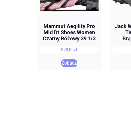
Mammut Aegility Pro
Jack W
Mid Dt Shoes Women
Te
Czarny Różowy 39 1/3
Br
828,00
zł
40
Zobacz