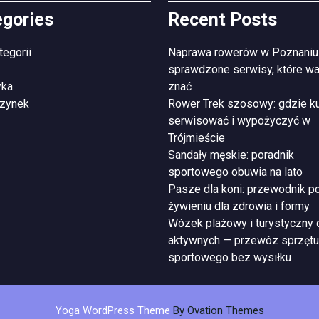
egories
Recent Posts
tegorii
Naprawa rowerów w Poznaniu
sprawdzone serwisy, które wa
yka
znać
zynek
Rower Trek szosowy: gdzie ku
serwisować i wypożyczyć w
Trójmieście
Sandały męskie: poradnik
sportowego obuwia na lato
Pasze dla koni: przewodnik p
żywieniu dla zdrowia i formy
Wózek plażowy i turystyczny 
aktywnych — przewóz sprzętu
sportowego bez wysiłku
Yoga WordPress Theme
By Ovation Themes