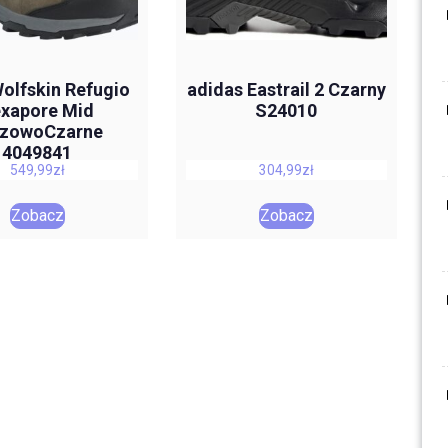
olfskin Refugio
adidas Eastrail 2 Czarny
xapore Mid
S24010
ązowoCzarne
4049841
549,99
zł
304,99
zł
60477907529
Zobacz
Zobacz