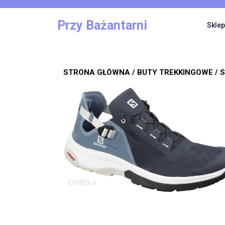
Skip
to
Przy Bażantarni
Sklep
content
STRONA GŁÓWNA
/
BUTY TREKKINGOWE
/ 