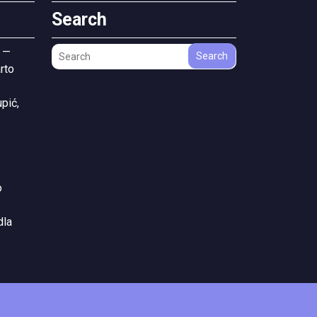
Search
 —
Search
rto
pić,
o
dla