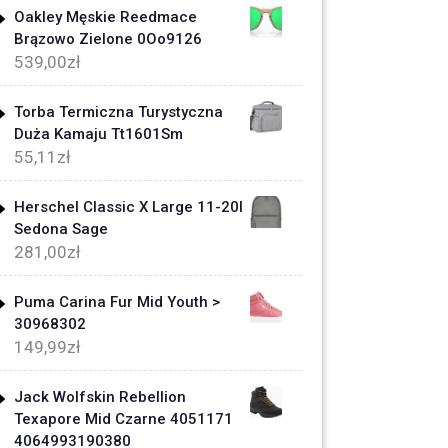
Oakley Męskie Reedmace
Brązowo Zielone 0Oo9126
539,00
zł
Torba Termiczna Turystyczna
Duża Kamaju Tt1601Sm
55,11
zł
Herschel Classic X Large 11-20l
Sedona Sage
281,00
zł
Puma Carina Fur Mid Youth >
30968302
149,99
zł
Jack Wolfskin Rebellion
Texapore Mid Czarne 4051171
4064993190380