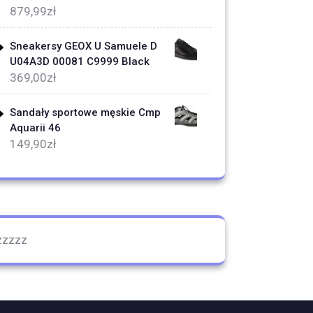
879,99
zł
Sneakersy GEOX U Samuele D
U04A3D 00081 C9999 Black
369,00
zł
Sandały sportowe męskie Cmp
Aquarii 46
149,90
zł
zzzzz