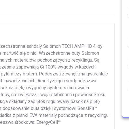
 wszechstronne sandały Salomon TECH AMPHIB 4, by
ie martwić się o nic! Wszechstronne buty Salomon
ałych materiałów, pochodzących z recyklingu. Są
nocześnie zapewniają Ci 100% wygody w każdych
, pyłem czy błotem. Podeszwa zewnętrzna gwarantuje
ich nawierzchniach. Amortyzująca śródpodeszwa
asek na piętę i wygodny system sznurowania
opy, co zwiększa Twoją stabilność i pewność kroku.
ja składany zapiętek regulowany pasek na piętę
e dopasowanie buta dzięki systemowi SensiFit™
adka z pianki EVA materiały pochodzące z recyklingu
eszwa środkowa: EnergyCell™