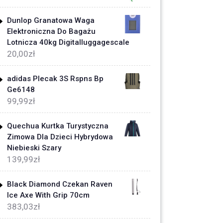
Dunlop Granatowa Waga
Elektroniczna Do Bagażu
Lotnicza 40kg Digitalluggagescale
20,00
zł
adidas Plecak 3S Rspns Bp
Ge6148
99,99
zł
Quechua Kurtka Turystyczna
Zimowa Dla Dzieci Hybrydowa
Niebieski Szary
139,99
zł
Black Diamond Czekan Raven
Ice Axe With Grip 70cm
383,03
zł