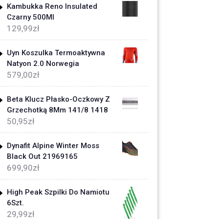
Kambukka Reno Insulated
Czarny 500Ml
129,99
zł
Uyn Koszulka Termoaktywna
Natyon 2.0 Norwegia
579,00
zł
Beta Klucz Płasko-Oczkowy Z
Grzechotką 8Mm 141/8 1418
50,95
zł
Dynafit Alpine Winter Moss
Black Out 21969165
699,90
zł
High Peak Szpilki Do Namiotu
6Szt.
29,99
zł