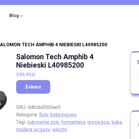
Blog
SALOMON TECH AMPHIB 4 NIEBIESKI L40985200
Salomon Tech Amphib 4
Niebieski L40985200
399,99
zł
Zobacz
SKU:
dd6cbd560ae0
Kategoria:
Buty trekkingowe
Tagi:
cukrownia żnin
,
formentera
,
grecja kos
,
kuba
,
madera wczasy
,
włochy