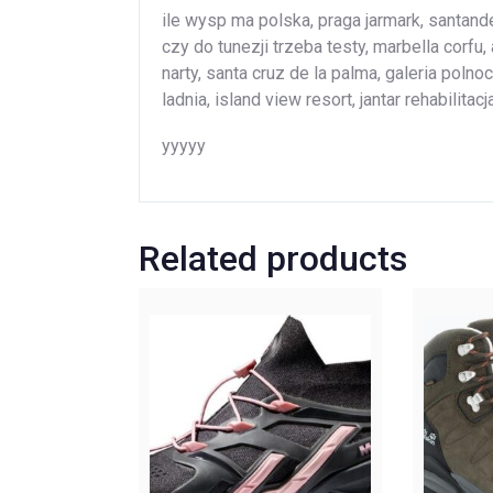
ile wysp ma polska, praga jarmark, santande
czy do tunezji trzeba testy, marbella corfu,
narty, santa cruz de la palma, galeria poln
ladnia, island view resort, jantar rehabilitac
yyyyy
Related products