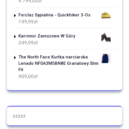
4 799,00
zł
Forclaz Sypialnia - Quickhiker 3-Os
199,99
zł
Karrimor Zamszowe W Góry
249,99
zł
The North Face Kurtka narciarska
Lenado NF0A3M5BN8E Granatowy Slim
Fit
909,00
zł
zzzzz