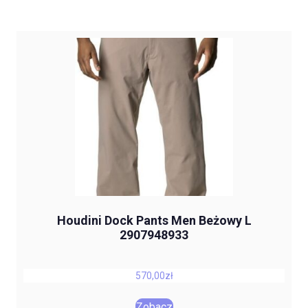
Houdini Dock Pants Men Beżowy L
2907948933
570,00
zł
Zobacz