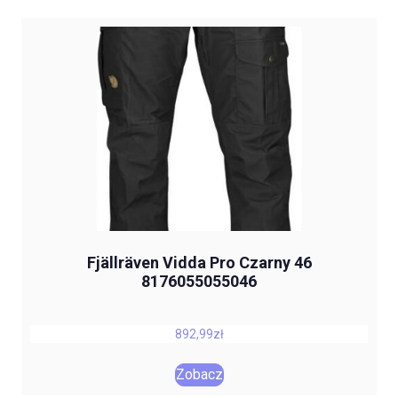
Fjällräven Vidda Pro Czarny 46
8176055055046
892,99
zł
Zobacz