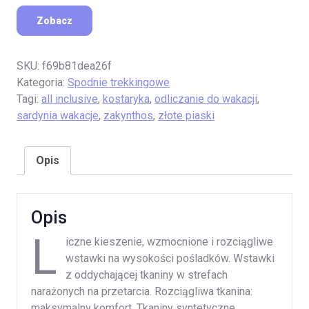
Zobacz
SKU:
f69b81dea26f
Kategoria:
Spodnie trekkingowe
Tagi:
all inclusive
,
kostaryka
,
odliczanie do wakacji
,
sardynia wakacje
,
zakynthos
,
złote piaski
Opis
Opis
L
iczne kieszenie, wzmocnione i rozciągliwe
wstawki na wysokości pośladków. Wstawki
z oddychającej tkaniny w strefach
narażonych na przetarcia. Rozciągliwa tkanina:
maksymalny komfort. Tkaniny syntetyczne