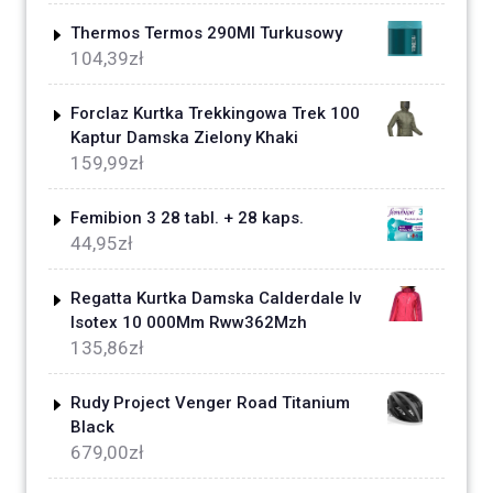
Thermos Termos 290Ml Turkusowy
104,39
zł
Forclaz Kurtka Trekkingowa Trek 100
Kaptur Damska Zielony Khaki
159,99
zł
Femibion 3 28 tabl. + 28 kaps.
44,95
zł
Regatta Kurtka Damska Calderdale Iv
Isotex 10 000Mm Rww362Mzh
135,86
zł
Rudy Project Venger Road Titanium
Black
679,00
zł