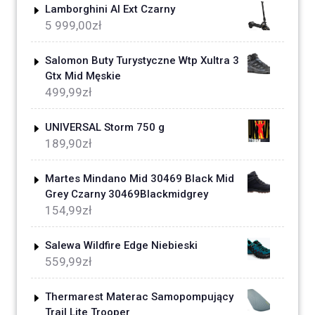
Lamborghini Al Ext Czarny
5 999,00
zł
Salomon Buty Turystyczne Wtp Xultra 3
Gtx Mid Męskie
499,99
zł
UNIVERSAL Storm 750 g
189,90
zł
Martes Mindano Mid 30469 Black Mid
Grey Czarny 30469Blackmidgrey
154,99
zł
Salewa Wildfire Edge Niebieski
559,99
zł
Thermarest Materac Samopompujący
Trail Lite Trooper