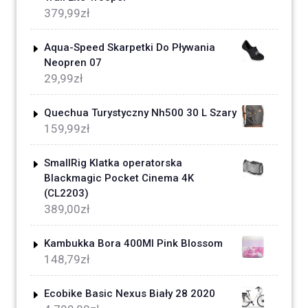
379,99
zł
Aqua-Speed Skarpetki Do Pływania
Neopren 07
29,99
zł
Quechua Turystyczny Nh500 30 L Szary
159,99
zł
SmallRig Klatka operatorska
Blackmagic Pocket Cinema 4K
(CL2203)
389,00
zł
Kambukka Bora 400Ml Pink Blossom
148,79
zł
Ecobike Basic Nexus Biały 28 2020