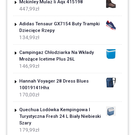
Mckinley Mulaz Ii Aqx 415198
447,99
zł
Adidas Tensaur GX7154 Buty Trampki
Dziecięce Rzepy
134,99
zł
Campingaz Chłodziarka Na Wkłady
Mrożące Icetime Plus 26L
146,99
zł
Hannah Voyager 28 Dress Blues
10019141Hhx
170,00
zł
Quechua Lodówka Kempingowa I
Turystyczna Fresh 24 L Biały Niebieski
Szary
179,99
zł