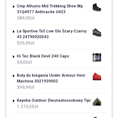
Cmp Athunis Mid Trekking Shoe Wp
31Q4977 Anthracite U423
389,00
zł
La Sportiva Tx5 Low Gtx Szary Czarny
43 24T90920543
935,99
zł
Hi Tec Black Devil 240 Caps
59,00
zł
Buty do biegania Under Armour Hovr
Machina 3021939002
399,99
zł
Kayoba Outdoor Dwunastoosobowy Tipi
1 275,50
zł