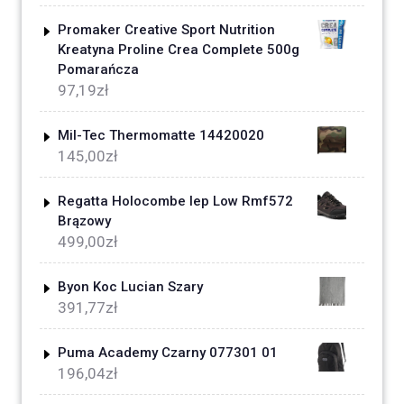
Promaker Creative Sport Nutrition
Kreatyna Proline Crea Complete 500g
Pomarańcza
97,19
zł
Mil-Tec Thermomatte 14420020
145,00
zł
Regatta Holocombe Iep Low Rmf572
Brązowy
499,00
zł
Byon Koc Lucian Szary
391,77
zł
Puma Academy Czarny 077301 01
196,04
zł