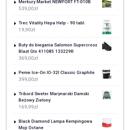
Merkury Market NEWPORT FT-010B
539,00
zł
Trec Vitality Hepa Help - 90 tabl.
19,90
zł
Buty do biegania Salomon Supercross
Blast Gtx 411085 133229R
369,00
zł
Peme Ice-On IO-32l Classic Graphite
399,00
zł
Tribord Sweter Marynarski Damski
Beżowy Zielony
169,99
zł
Black Diamond Lampa Kempingowa
Moji Octane