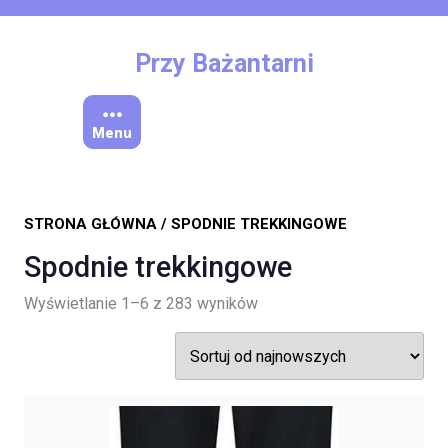
Skip
to
content
Przy Bażantarni
Menu
STRONA GŁÓWNA
/ SPODNIE TREKKINGOWE
Spodnie trekkingowe
Posortowane
Wyświetlanie 1–6 z 283 wyników
według
najnowszych