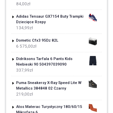
84,00
zł
Adidas Tensaur GX7154 Buty Trampki
Dziecięce Rzepy
134,99
zł
Dometic Cfx3 95Dz 82L
6 575,00
zł
Didriksons Tarfala 6 Pants Kids
Niebieski 90 504397039090
337,99
zł
Puma Sneakersy X-Ray Speed Lite W
Metallics 384848 02 Czarny
219,00
zł
Atos Materac Turystyczny 180/60/15
Mikrofaza 6