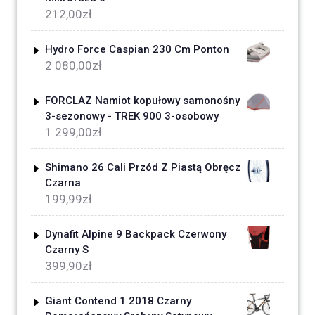
212,00
zł
Hydro Force Caspian 230 Cm Ponton
2 080,00
zł
FORCLAZ Namiot kopułowy samonośny
3-sezonowy - TREK 900 3-osobowy
1 299,00
zł
Shimano 26 Cali Przód Z Piastą Obręcz
Czarna
199,99
zł
Dynafit Alpine 9 Backpack Czerwony
Czarny S
399,90
zł
Giant Contend 1 2018 Czarny