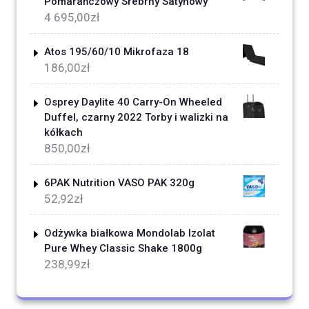
Pomarańczowy Srebrny Satynowy
4 695,00
zł
Atos 195/60/10 Mikrofaza 18
186,00
zł
Osprey Daylite 40 Carry-On Wheeled
Duffel, czarny 2022 Torby i walizki na
kółkach
850,00
zł
6PAK Nutrition VASO PAK 320g
52,92
zł
Odżywka białkowa Mondolab Izolat
Pure Whey Classic Shake 1800g
238,99
zł