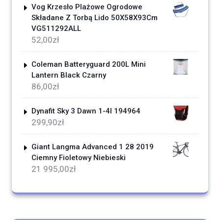
Vog Krzesło Plażowe Ogrodowe
Składane Z Torbą Lido 50X58X93Cm
VG511292ALL
52,00
zł
Coleman Batteryguard 200L Mini
Lantern Black Czarny
86,00
zł
Dynafit Sky 3 Dawn 1-4l 194964
299,90
zł
Giant Langma Advanced 1 28 2019
Ciemny Fioletowy Niebieski
21 995,00
zł