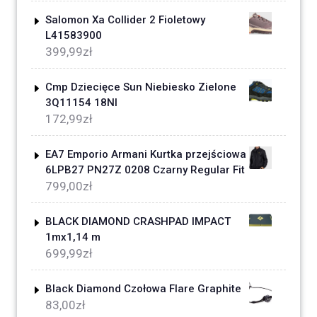
Salomon Xa Collider 2 Fioletowy
L41583900
399,99
zł
Cmp Dziecięce Sun Niebiesko Zielone
3Q11154 18Nl
172,99
zł
EA7 Emporio Armani Kurtka przejściowa
6LPB27 PN27Z 0208 Czarny Regular Fit
799,00
zł
BLACK DIAMOND CRASHPAD IMPACT
1mx1,14 m
699,99
zł
Black Diamond Czołowa Flare Graphite
83,00
zł