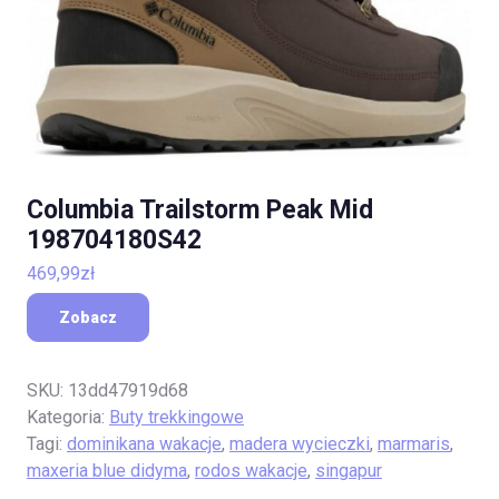
Columbia Trailstorm Peak Mid
198704180S42
469,99
zł
Zobacz
SKU:
13dd47919d68
Kategoria:
Buty trekkingowe
Tagi:
dominikana wakacje
,
madera wycieczki
,
marmaris
,
maxeria blue didyma
,
rodos wakacje
,
singapur