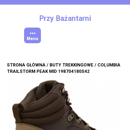
Skip
to
content
Przy Bażantarni
Menu
STRONA GŁÓWNA
/
BUTY TREKKINGOWE
/ COLUMBIA
TRAILSTORM PEAK MID 198704180S42