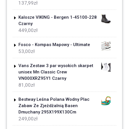
137,99
zł
Kalosze VIKING - Bergen 1-45100-228
Czarny
449,00
zł
Fosco - Kompas Mapowy - Ultimate
53,00
zł
Vans Zestaw 3 par wysokich skarpet
unisex Mn Classic Crew
VN000XRZ95Y1 Czarny
81,00
zł
Bestway Leśna Polana Wodny Plac
Zabaw Ze Zjeżdżalnią Basen
Dmuchany 295X199X130Cm
249,00
zł