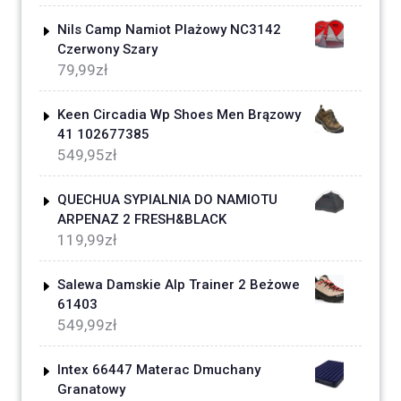
Nils Camp Namiot Plażowy NC3142
Czerwony Szary
79,99
zł
Keen Circadia Wp Shoes Men Brązowy
41 102677385
549,95
zł
QUECHUA SYPIALNIA DO NAMIOTU
ARPENAZ 2 FRESH&BLACK
119,99
zł
Salewa Damskie Alp Trainer 2 Beżowe
61403
549,99
zł
Intex 66447 Materac Dmuchany
Granatowy