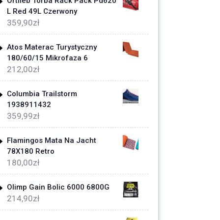
Ortlieb Torba Rack Pack Pd620
L Red 49L Czerwony
359,90
zł
Atos Materac Turystyczny
180/60/15 Mikrofaza 6
212,00
zł
Columbia Trailstorm
1938911432
359,99
zł
Flamingos Mata Na Jacht
78X180 Retro
180,00
zł
Olimp Gain Bolic 6000 6800G
214,90
zł