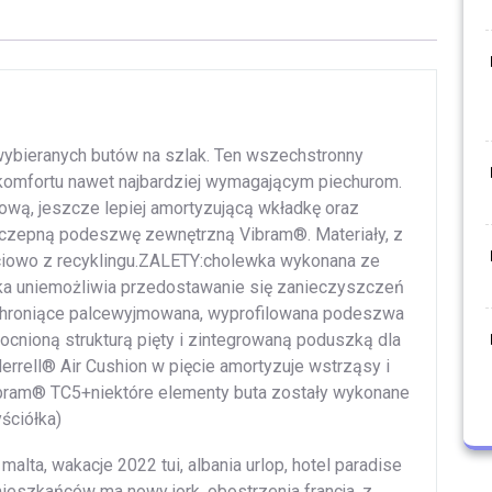
 wybieranych butów na szlak. Ten wszechstronny
komfortu nawet najbardziej wymagającym piechurom.
wą, jeszcze lepiej amortyzującą wkładkę oraz
yczepną podeszwę zewnętrzną Vibram®. Materiały, z
iowo z recyklingu.ZALETY:cholewka wykonana ze
ęzyka uniemożliwia przedostawanie się zanieczyszczeń
hroniące palcewyjmowana, wyprofilowana podeszwa
cnioną strukturą pięty i zintegrowaną poduszką dla
rell® Air Cushion w pięcie amortyzuje wstrząsy i
ram® TC5+niektóre elementy buta zostały wykonane
ściółka)
alta, wakacje 2022 tui, albania urlop, hotel paradise
e mieszkańców ma nowy jork, obostrzenia francja, z