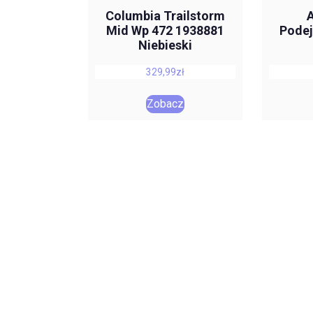
Columbia Trailstorm
A
Mid Wp 472 1938881
Podej
Niebieski
329,99
zł
Zobacz