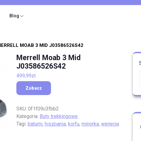
Blog
MERRELL MOAB 3 MID J03586526S42
Merrell Moab 3 Mid
J03586526S42
499,99
zł
Zobacz
SKU:
0f1f09c3fbb2
Kategoria:
Buty trekkingowe
Tagi:
batumi
,
hiszpania
,
korfu
,
minorka
,
wenecja