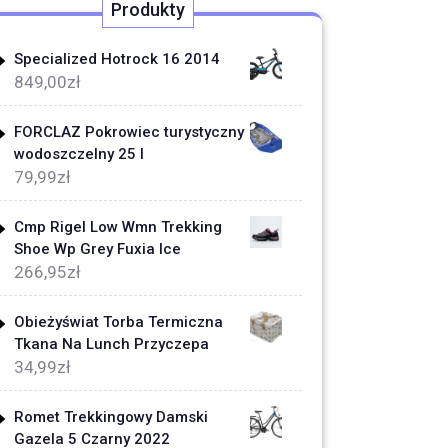
Produkty
Specialized Hotrock 16 2014
849,00
zł
FORCLAZ Pokrowiec turystyczny
wodoszczelny 25 l
79,99
zł
Cmp Rigel Low Wmn Trekking
Shoe Wp Grey Fuxia Ice
266,95
zł
Obieżyświat Torba Termiczna
Tkana Na Lunch Przyczepa
34,99
zł
Romet Trekkingowy Damski
Gazela 5 Czarny 2022