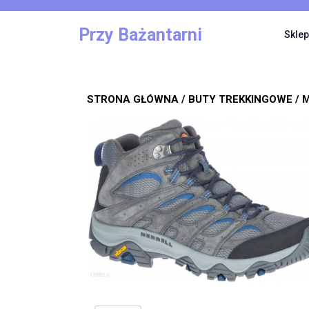
Skip
to
Przy Bażantarni
Sklep
content
STRONA GŁÓWNA
/
BUTY TREKKINGOWE
/ 