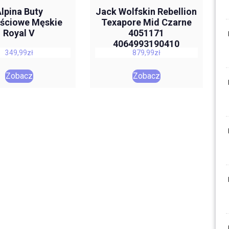
lpina Buty
Jack Wolfskin Rebellion
ściowe Męskie
Texapore Mid Czarne
Royal V
4051171
4064993190410
349,99
zł
879,99
zł
Zobacz
Zobacz