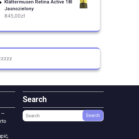
Klättermusen Retina Active 18l
Jasnozielony
845,00
zł
zzzzz
Search
 —
Search
rto
pić,