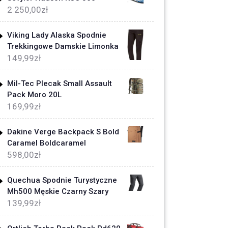
2 250,00
zł
Viking Lady Alaska Spodnie
Trekkingowe Damskie Limonka
149,99
zł
Mil-Tec Plecak Small Assault
Pack Moro 20L
169,99
zł
Dakine Verge Backpack S Bold
Caramel Boldcaramel
598,00
zł
Quechua Spodnie Turystyczne
Mh500 Męskie Czarny Szary
139,99
zł