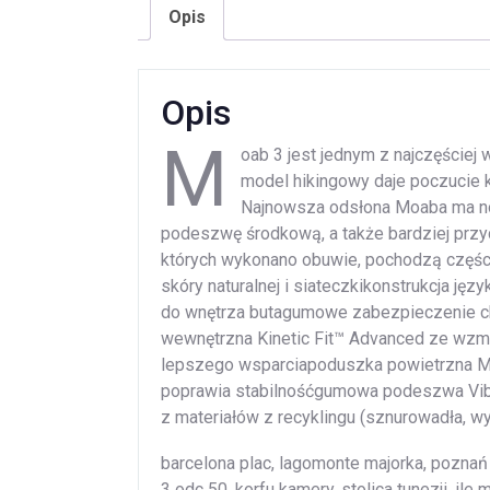
Opis
Opis
M
oab 3 jest jednym z najczęściej
model hikingowy daje poczucie 
Najnowsza odsłona Moaba ma no
podeszwę środkową, a także bardziej prz
których wykonano obuwie, pochodzą częśc
skóry naturalnej i siateczkikonstrukcja j
do wnętrza butagumowe zabezpieczenie c
wewnętrzna Kinetic Fit™ Advanced ze wzmo
lepszego wsparciapoduszka powietrzna Mer
poprawia stabilnośćgumowa podeszwa Vib
z materiałów z recyklingu (sznurowadła, wy
barcelona plac, lagomonte majorka, poznań m
3 odc 50, korfu kamery, stolica tunezji, il