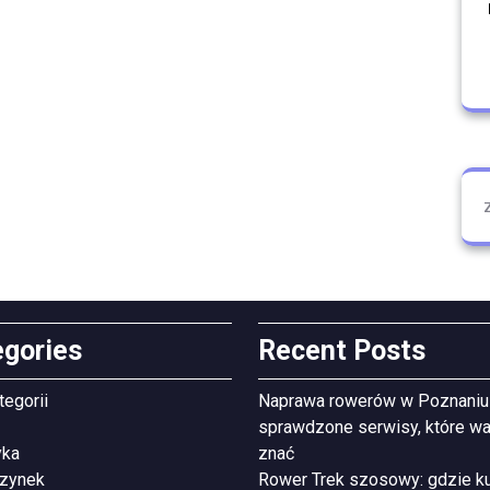
egories
Recent Posts
tegorii
Naprawa rowerów w Poznaniu
sprawdzone serwisy, które wa
yka
znać
zynek
Rower Trek szosowy: gdzie ku