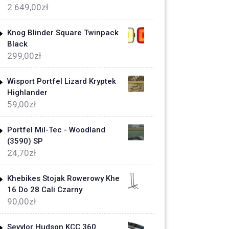
2 649,00
zł
Knog Blinder Square Twinpack
Black
299,00
zł
Wisport Portfel Lizard Kryptek
Highlander
59,00
zł
Portfel Mil-Tec - Woodland
(3590) SP
24,70
zł
Khebikes Stojak Rowerowy Khe
16 Do 28 Cali Czarny
90,00
zł
Sevylor Hudson KCC 360