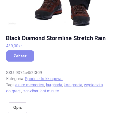
Black Diamond Stormline Stretch Rain
439,00
zł
Zobacz
SKU:
9374c452f309
Kategoria:
Spodnie trekkingowe
Tagi:
azure memories
,
hurghada
,
kos grecja
,
wycieczka
do grecji
,
zanzibar last minute
Opis