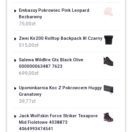
Embassy Pokrowiec Pink Leopard
Bezbarwny
75,00
zł
Zwei Kir200 Rolltop Backpack 8l Czarny
515,00
zł
Salewa Wildfire Gtx Black Olive
000000063487 7623
699,00
zł
Upominkarnia Koc Z Pokrowcem Huggy
Granatowy
39,77
zł
Jack Wolfskin Force Striker Texapore
Mid Fioletowe 4038873
4064993474541