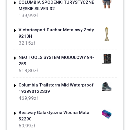
COLUMBIA SPODENKI TURYSTYCZNE
MĘSKIE SILVER 32
139,99
zł
Victoriasport Puchar Metalowy Złoty
9210H
32,15
zł
NEO TOOLS SYSTEM MODUŁOWY 84-
259
618,80
zł
Columbia Trailstorm Mid Waterproof
193890122S39
469,99
zł
Bestway Galaktyczna Wodna Mata
52290
69,99
zł