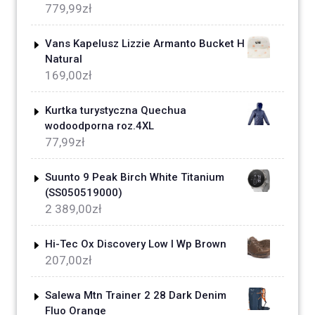
779,99
zł
Vans Kapelusz Lizzie Armanto Bucket H
Natural
169,00
zł
Kurtka turystyczna Quechua
wodoodporna roz.4XL
77,99
zł
Suunto 9 Peak Birch White Titanium
(SS050519000)
2 389,00
zł
Hi-Tec Ox Discovery Low I Wp Brown
207,00
zł
Salewa Mtn Trainer 2 28 Dark Denim
Fluo Orange