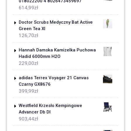
018022200 4 8026473459697
614,99
zł
Doctor Scrubs Medyczny Bat Active
Green Tea Xl
126,70
zł
Hannah Damska Kamizelka Puchowa
Hadid 6000mm H2O
229,00
zł
adidas Terrex Voyager 21 Canvas
Czarny GX8676
399,99
zł
Westfield Krzesło Kempingowe
Advancer Db Dl
903,44
zł