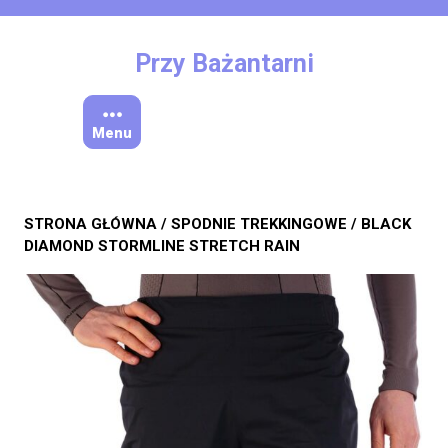
Skip
to
content
Przy Bażantarni
Menu
STRONA GŁÓWNA
/
SPODNIE TREKKINGOWE
/ BLACK
DIAMOND STORMLINE STRETCH RAIN