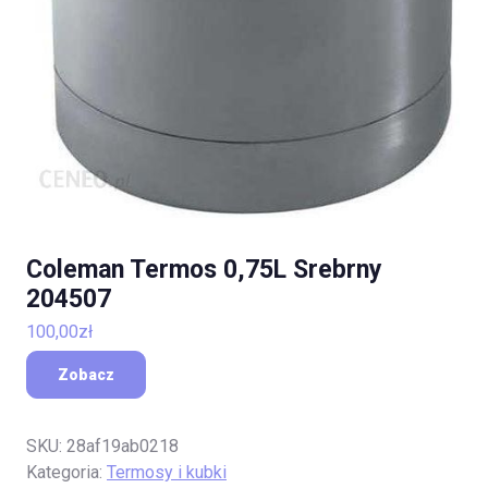
Coleman Termos 0,75L Srebrny
204507
100,00
zł
Zobacz
SKU:
28af19ab0218
Kategoria:
Termosy i kubki