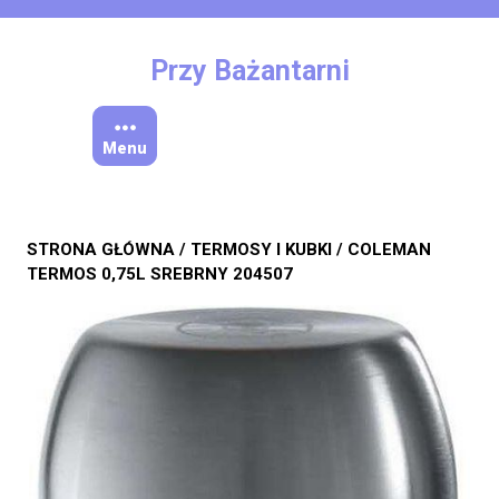
Skip
to
content
Przy Bażantarni
Menu
STRONA GŁÓWNA
/
TERMOSY I KUBKI
/ COLEMAN
TERMOS 0,75L SREBRNY 204507