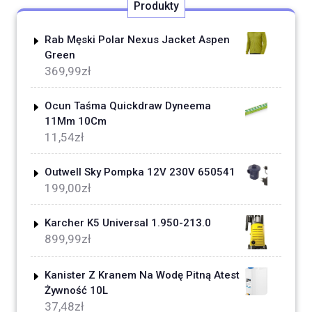
Produkty
Rab Męski Polar Nexus Jacket Aspen
Green
369,99
zł
Ocun Taśma Quickdraw Dyneema
11Mm 10Cm
11,54
zł
Outwell Sky Pompka 12V 230V 650541
199,00
zł
Karcher K5 Universal 1.950-213.0
899,99
zł
Kanister Z Kranem Na Wodę Pitną Atest
Żywność 10L
37,48
zł