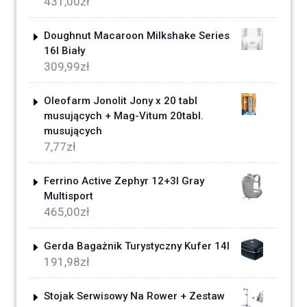
431,00
zł
Doughnut Macaroon Milkshake Series
16l Biały
309,99
zł
Oleofarm Jonolit Jony x 20 tabl
musujących + Mag-Vitum 20tabl.
musujących
7,77
zł
Ferrino Active Zephyr 12+3l Gray
Multisport
465,00
zł
Gerda Bagażnik Turystyczny Kufer 14l
191,98
zł
Stojak Serwisowy Na Rower + Zestaw