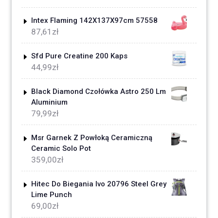
Intex Flaming 142X137X97cm 57558
87,61
zł
Sfd Pure Creatine 200 Kaps
44,99
zł
Black Diamond Czołówka Astro 250 Lm
Aluminium
79,99
zł
Msr Garnek Z Powłoką Ceramiczną
Ceramic Solo Pot
359,00
zł
Hitec Do Biegania Ivo 20796 Steel Grey
Lime Punch
69,00
zł