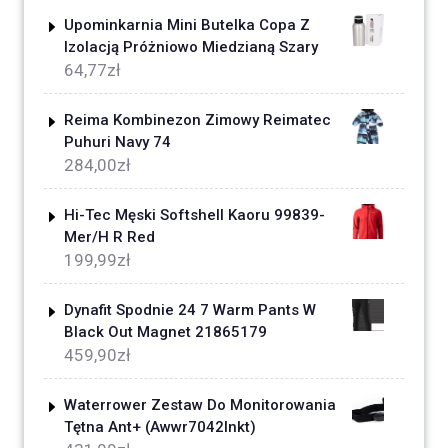
Upominkarnia Mini Butelka Copa Z
Izolacją Próżniowo Miedzianą Szary
64,77
zł
Reima Kombinezon Zimowy Reimatec
Puhuri Navy 74
284,00
zł
Hi-Tec Męski Softshell Kaoru 99839-
Mer/H R Red
199,99
zł
Dynafit Spodnie 24 7 Warm Pants W
Black Out Magnet 21865179
459,90
zł
Waterrower Zestaw Do Monitorowania
Tętna Ant+ (Awwr7042Inkt)