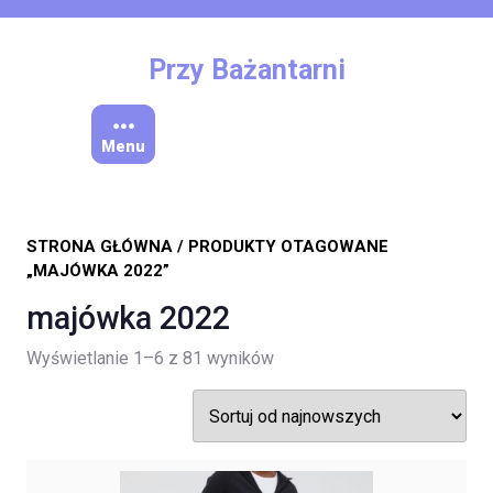
Skip
to
content
Przy Bażantarni
Menu
STRONA GŁÓWNA
/ PRODUKTY OTAGOWANE
„MAJÓWKA 2022”
majówka 2022
Posortowane
Wyświetlanie 1–6 z 81 wyników
według
najnowszych