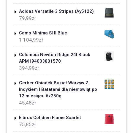
Adidas Versatile 3 Stripes (Ay5122)
79,99
zł
Camp Minima Sl II Blue
1 104,99
zł
Columbia Newton Ridge 24l Black
APM194003801570
394,99
zł
Gerber Obiadek Bukiet Warzyw Z
Indykiem I Batatami dla niemowląt po
12 miesiącu 6x250g
45,48
zł
Elbrus Cotidien Flame Scarlet
75,85
zł