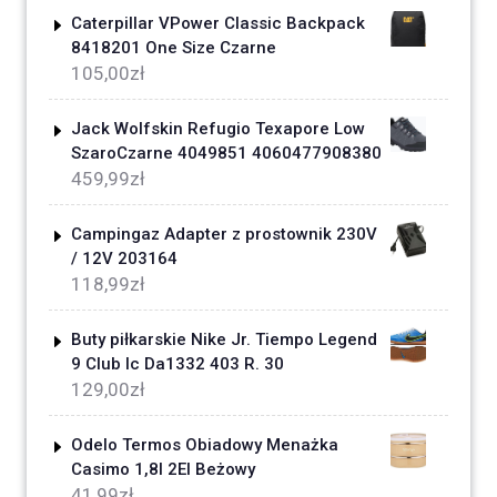
Caterpillar VPower Classic Backpack
8418201 One Size Czarne
105,00
zł
Jack Wolfskin Refugio Texapore Low
SzaroCzarne 4049851 4060477908380
459,99
zł
Campingaz Adapter z prostownik 230V
/ 12V 203164
118,99
zł
Buty piłkarskie Nike Jr. Tiempo Legend
9 Club Ic Da1332 403 R. 30
129,00
zł
Odelo Termos Obiadowy Menażka
Casimo 1,8l 2El Beżowy
41,99
zł