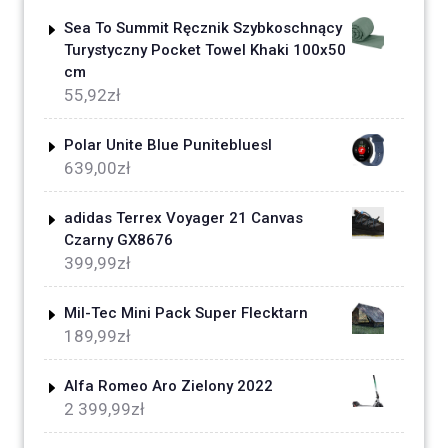
Sea To Summit Ręcznik Szybkoschnący
Turystyczny Pocket Towel Khaki 100x50
cm
55,92
zł
Polar Unite Blue Punitebluesl
639,00
zł
adidas Terrex Voyager 21 Canvas
Czarny GX8676
399,99
zł
Mil-Tec Mini Pack Super Flecktarn
189,99
zł
Alfa Romeo Aro Zielony 2022
2 399,99
zł