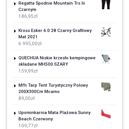
Regatta Spodnie Mountain Trs Iii
Czarnym
186,95
zł
Kross Esker 6.0 28 Czarny Grafitowy
Mat 2021
6 995,00
zł
QUECHUA Niskie krzesło kempingowe
składane MH500 SZARY
159,99
zł
Mfh Tarp Tent Turystyczny Polowy
200X300Cm Mcamo
89,00
zł
Upominkarnia Mata Plażowa Sunny
Beach Czerwony
109,77
zł