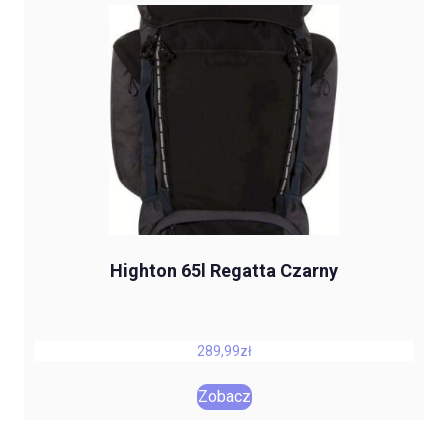
Highton 65l Regatta Czarny
289,99
zł
Zobacz