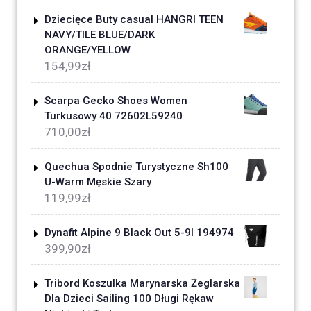
Dziecięce Buty casual HANGRI TEEN
NAVY/TILE BLUE/DARK
ORANGE/YELLOW
154,99
zł
Scarpa Gecko Shoes Women
Turkusowy 40 72602L59240
710,00
zł
Quechua Spodnie Turystyczne Sh100
U-Warm Męskie Szary
119,99
zł
Dynafit Alpine 9 Black Out 5-9l 194974
399,90
zł
Tribord Koszulka Marynarska Żeglarska
Dla Dzieci Sailing 100 Długi Rękaw