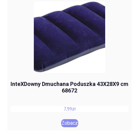
InteXDowny Dmuchana Poduszka 43X28X9 cm
68672
7,99
zł
Zobacz