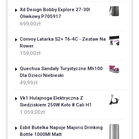
Xd Design Bobby Explore 27-30l
Oliwkowy P705917
699,00
zł
Convoy Latarka S2+ T6-4C - Zestaw Na
Rower
159,00
zł
Quechua Sandały Turystyczne Mh100
Dla Dzieci Niebieski
49,99
zł
Vk1 Hulajnoga Elektryczna Z
Siedziskiem 250W Koło 8 Cali H1
1 059,00
zł
Esbit Butelka Napoje Majoris Drinking
Bottle 1000Ml Matt