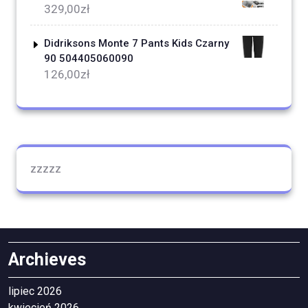
329,00
zł
Didriksons Monte 7 Pants Kids Czarny
90 504405060090
126,00
zł
zzzzz
Archieves
lipiec 2026
kwiecień 2026