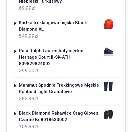
Niebieski Turkusowy
69,99
zł
Kurtka trekkingowa męska Black
Diamond XL
549,99
zł
Polo Ralph Lauren buty męskie
Heritage Court II-SK-ATH
809829824002
399,00
zł
Mammut Spodnie Trekkingowe Męskie
Runbold Light Granatowe
382,99
zł
Black Diamond Rękawice Crag Gloves
Czarne Bd8018630002
109,99
zł