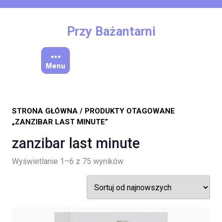
Skip
to
content
Przy Bażantarni
Menu
STRONA GŁÓWNA
/ PRODUKTY OTAGOWANE
„ZANZIBAR LAST MINUTE”
zanzibar last minute
Posortowane
Wyświetlanie 1–6 z 75 wyników
według
najnowszych