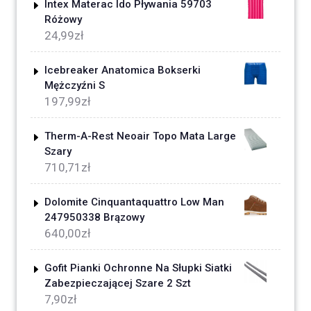
Intex Materac Ido Pływania 59703
Różowy
24,99
zł
Icebreaker Anatomica Bokserki
Mężczyźni S
197,99
zł
Therm-A-Rest Neoair Topo Mata Large
Szary
710,71
zł
Dolomite Cinquantaquattro Low Man
247950338 Brązowy
640,00
zł
Gofit Pianki Ochronne Na Słupki Siatki
Zabezpieczającej Szare 2 Szt
7,90
zł