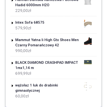
Hadid 6000mm H2O
229,00
zł
Intex Sofa 68575
579,90
zł
Mammut Yatna Ii High Gtx Shoes Men
Czarny Pomarańczowy 42
990,00
zł
BLACK DIAMOND CRASHPAD IMPACT
1mx1,14 m
699,99
zł
wężołaz 1 łuk do drabinki
gimnastycznej
60,00
zł