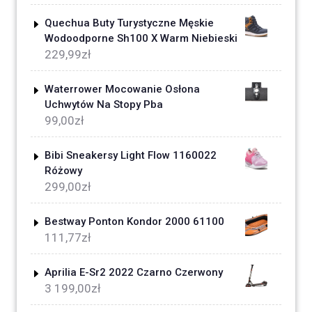
Quechua Buty Turystyczne Męskie
Wodoodporne Sh100 X Warm Niebieski
229,99
zł
Waterrower Mocowanie Osłona
Uchwytów Na Stopy Pba
99,00
zł
Bibi Sneakersy Light Flow 1160022
Różowy
299,00
zł
Bestway Ponton Kondor 2000 61100
111,77
zł
Aprilia E-Sr2 2022 Czarno Czerwony
3 199,00
zł