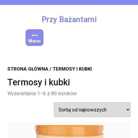
Skip
to
content
Przy Bażantarni
Menu
STRONA GŁÓWNA
/ TERMOSY I KUBKI
Termosy i kubki
Posortowane
Wyświetlanie 1–6 z 89 wyników
według
najnowszych