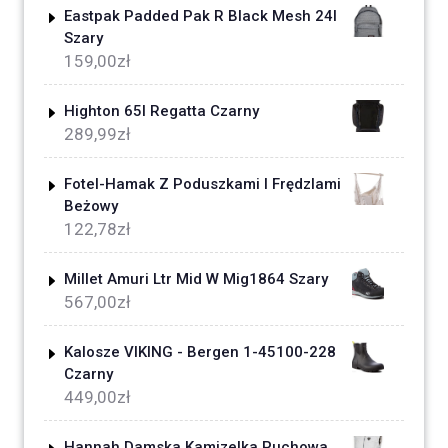
Eastpak Padded Pak R Black Mesh 24l
Szary
159,00
zł
Highton 65l Regatta Czarny
289,99
zł
Fotel-Hamak Z Poduszkami I Frędzlami
Beżowy
122,78
zł
Millet Amuri Ltr Mid W Mig1864 Szary
567,00
zł
Kalosze VIKING - Bergen 1-45100-228
Czarny
449,00
zł
Hannah Damska Kamizelka Puchowa