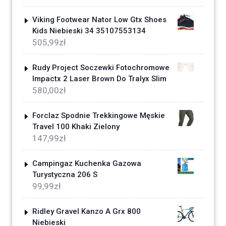
Viking Footwear Nator Low Gtx Shoes
Kids Niebieski 34 35107553134
505,99
zł
Rudy Project Soczewki Fotochromowe
Impactx 2 Laser Brown Do Tralyx Slim
580,00
zł
Forclaz Spodnie Trekkingowe Męskie
Travel 100 Khaki Zielony
147,99
zł
Campingaz Kuchenka Gazowa
Turystyczna 206 S
99,99
zł
Ridley Gravel Kanzo A Grx 800
Niebieski