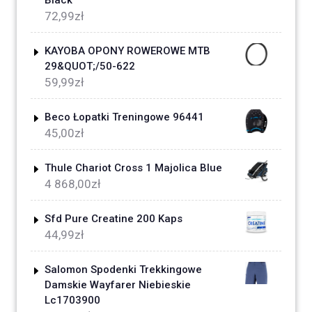
Black
72,99
zł
KAYOBA OPONY ROWEROWE MTB
29&QUOT;/50-622
59,99
zł
Beco Łopatki Treningowe 96441
45,00
zł
Thule Chariot Cross 1 Majolica Blue
4 868,00
zł
Sfd Pure Creatine 200 Kaps
44,99
zł
Salomon Spodenki Trekkingowe
Damskie Wayfarer Niebieskie
Lc1703900