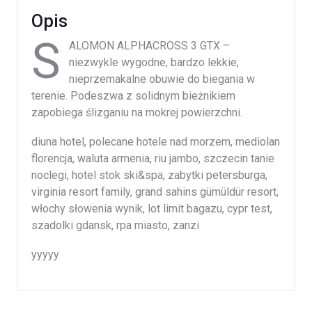
Opis
S
ALOMON ALPHACROSS 3 GTX –
niezwykle wygodne, bardzo lekkie,
nieprzemakalne obuwie do biegania w
terenie. Podeszwa z solidnym bieżnikiem
zapobiega ślizganiu na mokrej powierzchni.
diuna hotel, polecane hotele nad morzem, mediolan
florencja, waluta armenia, riu jambo, szczecin tanie
noclegi, hotel stok ski&spa, zabytki petersburga,
virginia resort family, grand sahins gümüldür resort,
włochy słowenia wynik, lot limit bagazu, cypr test,
szadolki gdansk, rpa miasto, zanzi
yyyyy