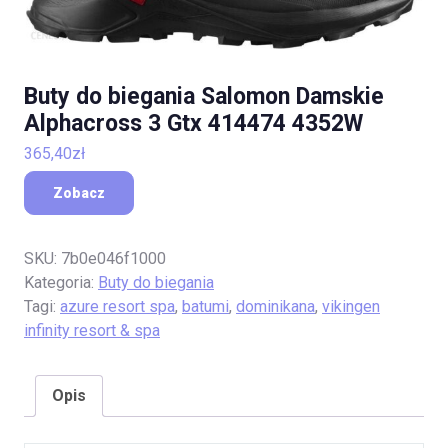
Buty do biegania Salomon Damskie
Alphacross 3 Gtx 414474 4352W
365,40
zł
Zobacz
SKU:
7b0e046f1000
Kategoria:
Buty do biegania
Tagi:
azure resort spa
,
batumi
,
dominikana
,
vikingen
infinity resort & spa
Opis