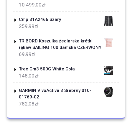
10 499,00
zł
Cmp 31A2466 Szary
259,99
zł
TRIBORD Koszulka żeglarska krótki
rękaw SAILING 100 damska CZERWONY
69,99
zł
Trec Cm3 500G White Cola
148,00
zł
GARMIN VivoActive 3 Srebrny 010-
01769-02
782,08
zł