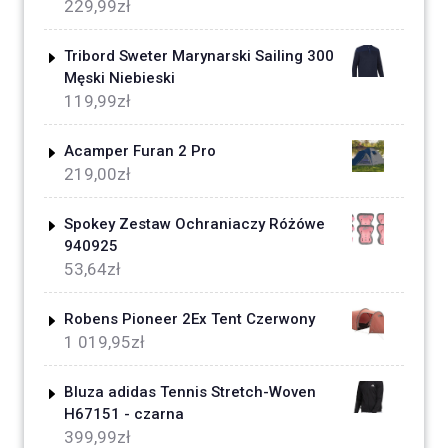
229,99
zł
Tribord Sweter Marynarski Sailing 300
Męski Niebieski
119,99
zł
Acamper Furan 2 Pro
219,00
zł
Spokey Zestaw Ochraniaczy Różówe
940925
53,64
zł
Robens Pioneer 2Ex Tent Czerwony
1 019,95
zł
Bluza adidas Tennis Stretch-Woven
H67151 - czarna
399,99
zł