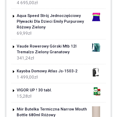
4 695,00
zł
Aqua Speed Strój Jednoczęściowy
Pływacki Dla Dzieci Emily Purpurowy
Różowy Zielony
69,99
zł
Vaude Rowerowy Górski Mtb 12l
Tremalzo Zielony Granatowy
341,24
zł
Kayoba Domowy Atlas Js-1503-2
1 499,00
zł
VIGOR UP ! 30 tabl.
15,28
zł
Miir Butelka Termiczna Narrow Mouth
Bottle 680ml Różowy