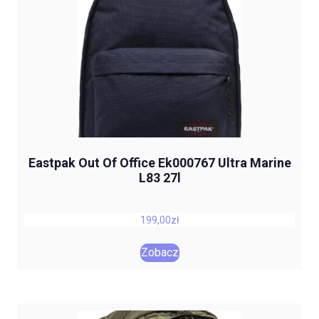
Eastpak Out Of Office Ek000767 Ultra Marine
L83 27l
199,00
zł
Zobacz