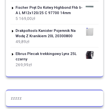
Fischer Pręt Do Kotwy Highbond Fhb Ii-
A L M12x120/25 C 97700 14mm
5 169,00
zł
Drakpoltools Kanister Pojemnik Na
Wodę Z Kranikiem 20L 20300800
49,89
zł
Elbrus Plecak trekkingowy Lynx 25L
czarny
269,99
zł
zzzzz