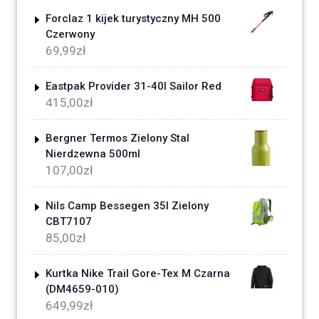
Forclaz 1 kijek turystyczny MH 500
Czerwony
69,99
zł
Eastpak Provider 31-40l Sailor Red
415,00
zł
Bergner Termos Zielony Stal
Nierdzewna 500ml
107,00
zł
Nils Camp Bessegen 35l Zielony
CBT7107
85,00
zł
Kurtka Nike Trail Gore-Tex M Czarna
(DM4659-010)
649,99
zł