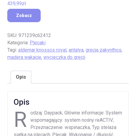
439,99
zł
Zobacz
SKU:
971239c62412
Kategoria:
Plecaki
Tagi:
aldemar knossos royal
,
antalya
,
grecja zakynthos
,
madera wakacje
,
wycieczka do grecji
Opis
Opis
R
odzaj: Daypack; Główne informacje: System
wspomagający: system nośny reACTIV;
Przeznaczenie: wspinaczka; Typ stelaża:
siatka na plecach; Plecak: Wykonanie / długość