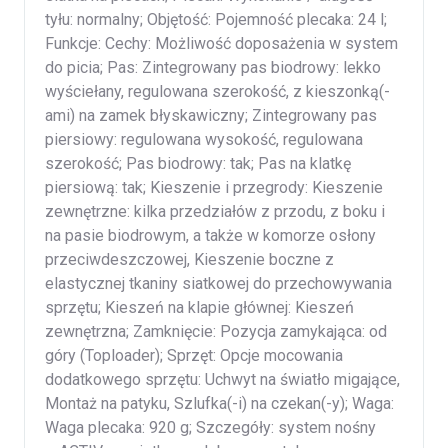
tyłu: normalny; Objętość: Pojemność plecaka: 24 l;
Funkcje: Cechy: Możliwość doposażenia w system
do picia; Pas: Zintegrowany pas biodrowy: lekko
wyściełany, regulowana szerokość, z kieszonką(-
ami) na zamek błyskawiczny; Zintegrowany pas
piersiowy: regulowana wysokość, regulowana
szerokość; Pas biodrowy: tak; Pas na klatkę
piersiową: tak; Kieszenie i przegrody: Kieszenie
zewnętrzne: kilka przedziałów z przodu, z boku i
na pasie biodrowym, a także w komorze osłony
przeciwdeszczowej, Kieszenie boczne z
elastycznej tkaniny siatkowej do przechowywania
sprzętu; Kieszeń na klapie głównej: Kieszeń
zewnętrzna; Zamknięcie: Pozycja zamykająca: od
góry (Toploader); Sprzęt: Opcje mocowania
dodatkowego sprzętu: Uchwyt na światło migające,
Montaż na patyku, Szlufka(-i) na czekan(-y); Waga:
Waga plecaka: 920 g; Szczegóły: system nośny