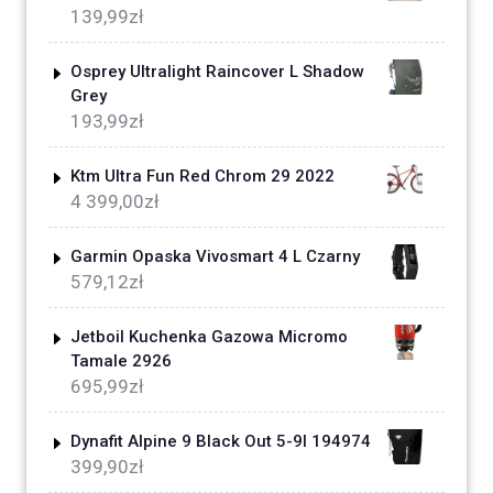
139,99
zł
Osprey Ultralight Raincover L Shadow
Grey
193,99
zł
Ktm Ultra Fun Red Chrom 29 2022
4 399,00
zł
Garmin Opaska Vivosmart 4 L Czarny
579,12
zł
Jetboil Kuchenka Gazowa Micromo
Tamale 2926
695,99
zł
Dynafit Alpine 9 Black Out 5-9l 194974
399,90
zł