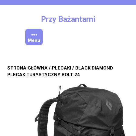
Skip
to
content
Przy Bażantarni
Menu
STRONA GŁÓWNA
/
PLECAKI
/ BLACK DIAMOND
PLECAK TURYSTYCZNY BOLT 24