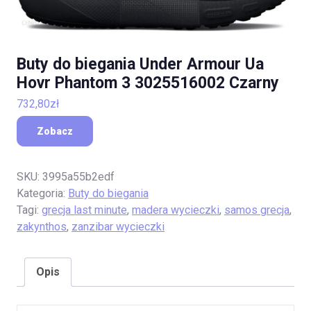
Buty do biegania Under Armour Ua
Hovr Phantom 3 3025516002 Czarny
732,80
zł
Zobacz
SKU:
3995a55b2edf
Kategoria:
Buty do biegania
Tagi:
grecja last minute
,
madera wycieczki
,
samos grecja
,
zakynthos
,
zanzibar wycieczki
Opis