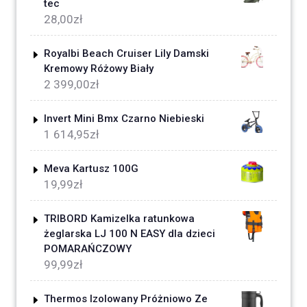
tec
28,00
zł
Royalbi Beach Cruiser Lily Damski
Kremowy Różowy Biały
2 399,00
zł
Invert Mini Bmx Czarno Niebieski
1 614,95
zł
Meva Kartusz 100G
19,99
zł
TRIBORD Kamizelka ratunkowa
żeglarska LJ 100 N EASY dla dzieci
POMARAŃCZOWY
99,99
zł
Thermos Izolowany Próżniowo Ze