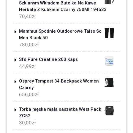
Szklanym Wkładem Butelka Na Kawę
Herbatę Z Kubkiem Czarny 750Ml 194533
70,40
zł
Mammut Spodnie Outdoorowe Taiss So
Men Black 50
780,00
zł
Sfd Pure Creatine 200 Kaps
44,99
zł
Osprey Tempest 34 Backpack Women
Czarny
656,00
zł
Torba męska mała saszetka West Pack
ZG52
30,00
zł