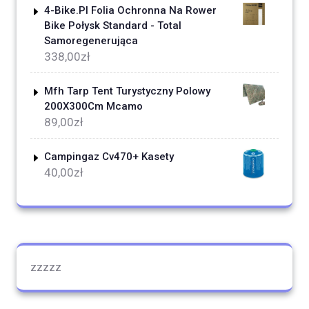
4-Bike.Pl Folia Ochronna Na Rower
Bike Połysk Standard - Total
Samoregenerująca
338,00
zł
Mfh Tarp Tent Turystyczny Polowy
200X300Cm Mcamo
89,00
zł
Campingaz Cv470+ Kasety
40,00
zł
zzzzz