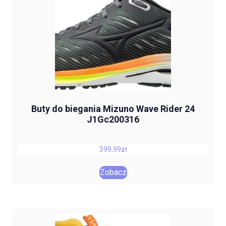
Buty do biegania Mizuno Wave Rider 24
J1Gc200316
399,99
zł
Zobacz