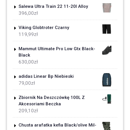
Salewa Ultra Train 22 11-20l Alloy
396,00
zł
Viking Globtroter Czarny
119,99
zł
Mammut Ultimate Pro Low Gtx Black-
Black
630,00
zł
adidas Linear Bp Niebieski
79,00
zł
Zbiornik Na Deszczówkę 100L Z
Akcesoriami Beczka
209,10
zł
Chusta arafatka kefia Black/olive Mil-