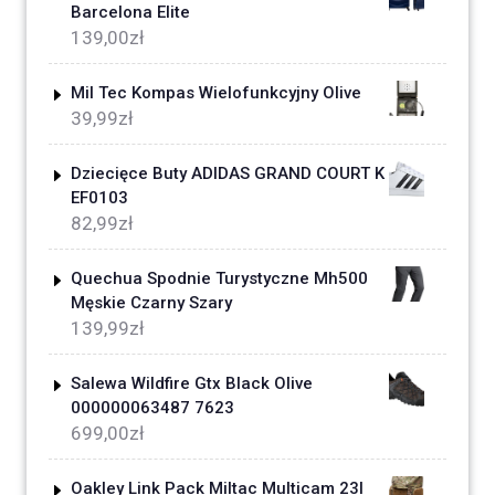
Barcelona Elite
139,00
zł
Mil Tec Kompas Wielofunkcyjny Olive
39,99
zł
Dziecięce Buty ADIDAS GRAND COURT K
EF0103
82,99
zł
Quechua Spodnie Turystyczne Mh500
Męskie Czarny Szary
139,99
zł
Salewa Wildfire Gtx Black Olive
000000063487 7623
699,00
zł
Oakley Link Pack Miltac Multicam 23l