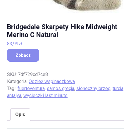
Bridgedale Skarpety Hike Midweight
Merino C Natural
83,99
zł
Zobacz
SKU:
7df729cd7ce8
Kategoria:
Odzież wspinaczkowa
Tagi:
fuerteventura
,
samos grecja
,
słoneczny brzeg
,
turcja
antalya
,
wycieczki last minute
Opis