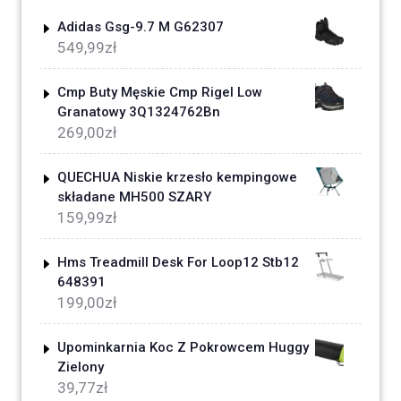
Adidas Gsg-9.7 M G62307
549,99
zł
Cmp Buty Męskie Cmp Rigel Low
Granatowy 3Q1324762Bn
269,00
zł
QUECHUA Niskie krzesło kempingowe
składane MH500 SZARY
159,99
zł
Hms Treadmill Desk For Loop12 Stb12
648391
199,00
zł
Upominkarnia Koc Z Pokrowcem Huggy
Zielony
39,77
zł