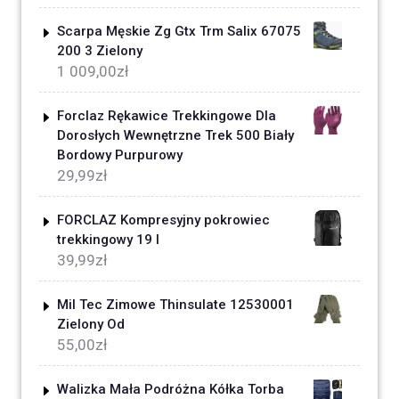
Scarpa Męskie Zg Gtx Trm Salix 67075
200 3 Zielony
1 009,00
zł
Forclaz Rękawice Trekkingowe Dla
Dorosłych Wewnętrzne Trek 500 Biały
Bordowy Purpurowy
29,99
zł
FORCLAZ Kompresyjny pokrowiec
trekkingowy 19 l
39,99
zł
Mil Tec Zimowe Thinsulate 12530001
Zielony Od
55,00
zł
Walizka Mała Podróżna Kółka Torba