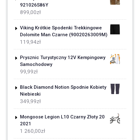
921026S86Y
899,00
zł
Viking Krótkie Spodenki Trekkingowe
Dolomite Man Czarne (90020263009M)
119,94
zł
Prysznic Turystyczny 12V Kempingowy
Samochodowy
99,99
zł
Black Diamond Notion Spodnie Kobiety
Niebieski
349,99
zł
Mongoose Legion L10 Czarny Złoty 20
2021
1 260,00
zł