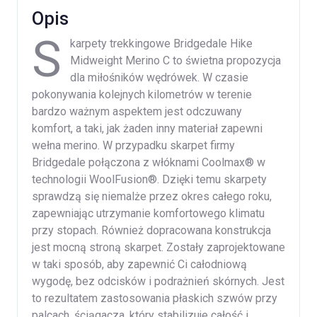
Opis
S
karpety trekkingowe Bridgedale Hike
Midweight Merino C to świetna propozycja
dla miłośników wędrówek. W czasie
pokonywania kolejnych kilometrów w terenie
bardzo ważnym aspektem jest odczuwany
komfort, a taki, jak żaden inny materiał zapewni
wełna merino. W przypadku skarpet firmy
Bridgedale połączona z włóknami Coolmax® w
technologii WoolFusion®. Dzięki temu skarpety
sprawdzą się niemalże przez okres całego roku,
zapewniając utrzymanie komfortowego klimatu
przy stopach. Również dopracowana konstrukcja
jest mocną stroną skarpet. Zostały zaprojektowane
w taki sposób, aby zapewnić Ci całodniową
wygodę, bez odcisków i podrażnień skórnych. Jest
to rezultatem zastosowania płaskich szwów przy
palcach, ściągacza, który stabilizuje całość i