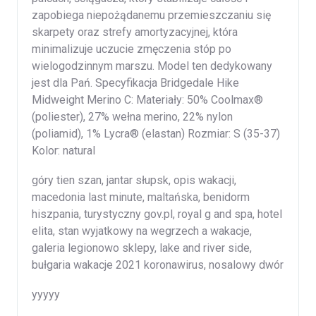
zapobiega niepożądanemu przemieszczaniu się
skarpety oraz strefy amortyzacyjnej, która
minimalizuje uczucie zmęczenia stóp po
wielogodzinnym marszu. Model ten dedykowany
jest dla Pań. Specyfikacja Bridgedale Hike
Midweight Merino C: Materiały: 50% Coolmax®
(poliester), 27% wełna merino, 22% nylon
(poliamid), 1% Lycra® (elastan) Rozmiar: S (35-37)
Kolor: natural
góry tien szan, jantar słupsk, opis wakacji,
macedonia last minute, maltańska, benidorm
hiszpania, turystyczny gov.pl, royal g and spa, hotel
elita, stan wyjatkowy na wegrzech a wakacje,
galeria legionowo sklepy, lake and river side,
bułgaria wakacje 2021 koronawirus, nosalowy dwór
yyyyy