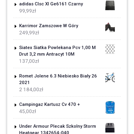
adidas Clsc Xl Ge6161 Czarny
99,99
zł
Karrimor Zamszowe W Góry
249,99
zł
Siatex Siatka Powlekana Pcv 1,00 M
Drut 3,2 mm Antracyt 10M
137,00
zł
Romet Jolene 6.3 Niebiesko Biały 26
2021
2 184,00
zł
Campingaz Kartusz Cv 470 +
45,00
zł
Under Armour Plecak Szkolny Storm
Heatgear 1342654-040