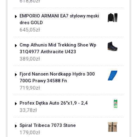
618,80
zł
EMPORIO ARMANI EA7 stylowy męski
dres GOLD
645,05
zł
Cmp Athunis Mid Trekking Shoe Wp
31Q4977 Anthracite U423
389,00
zł
Fjord Nansen Nordkapp Hydro 300
700G Prawy 34588 Fn
719,90
zł
Profex Dętka Auto 26"x1,9 - 2,4
33,78
zł
Spiral Tribeca 7073 Stone
179,00
zł