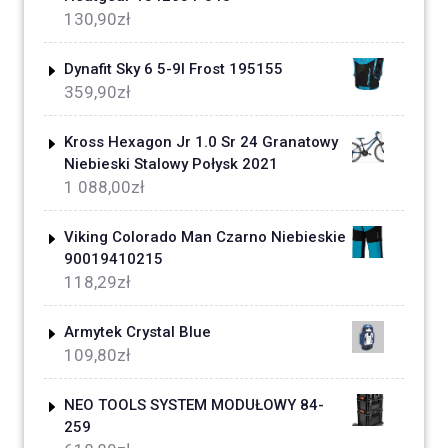
130,90
zł
Dynafit Sky 6 5-9l Frost 195155
359,90
zł
Kross Hexagon Jr 1.0 Sr 24 Granatowy
Niebieski Stalowy Połysk 2021
1 088,00
zł
Viking Colorado Man Czarno Niebieskie
90019410215
118,29
zł
Armytek Crystal Blue
109,80
zł
NEO TOOLS SYSTEM MODUŁOWY 84-
259