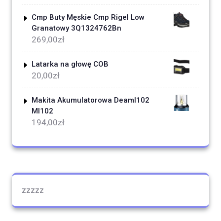
Cmp Buty Męskie Cmp Rigel Low
Granatowy 3Q1324762Bn
269,00
zł
Latarka na głowę COB
20,00
zł
Makita Akumulatorowa Deaml102
Ml102
194,00
zł
zzzzz