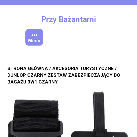
Skip
to
content
Przy Bażantarni
Menu
STRONA GŁÓWNA
/
AKCESORIA TURYSTYCZNE
/
DUNLOP CZARNY ZESTAW ZABEZPIECZAJĄCY DO
BAGAŻU 3W1 CZARNY