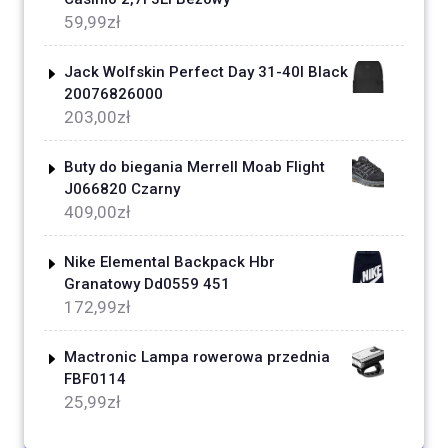
59,99
zł
Jack Wolfskin Perfect Day 31-40l Black
20076826000
203,00
zł
Buty do biegania Merrell Moab Flight
J066820 Czarny
409,00
zł
Nike Elemental Backpack Hbr
Granatowy Dd0559 451
172,99
zł
Mactronic Lampa rowerowa przednia
FBF0114
25,99
zł