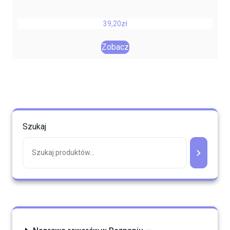
39,20
zł
Zobacz
Szukaj