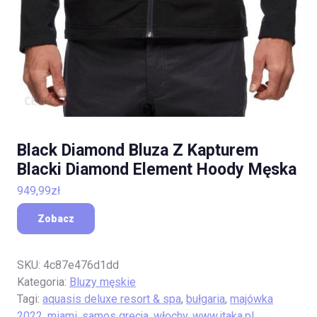
Black Diamond Bluza Z Kapturem
Blacki Diamond Element Hoody Męska
949,99
zł
Zobacz
SKU:
4c87e476d1dd
Kategoria:
Bluzy męskie
Tagi:
aquasis deluxe resort & spa
,
bułgaria
,
majówka
2022
,
miami
,
samos grecja
,
włochy
,
www.itaka.pl