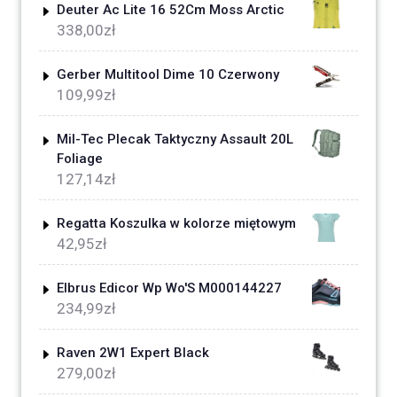
Deuter Ac Lite 16 52Cm Moss Arctic
338,00
zł
Gerber Multitool Dime 10 Czerwony
109,99
zł
Mil-Tec Plecak Taktyczny Assault 20L
Foliage
127,14
zł
Regatta Koszulka w kolorze miętowym
42,95
zł
Elbrus Edicor Wp Wo'S M000144227
234,99
zł
Raven 2W1 Expert Black
279,00
zł