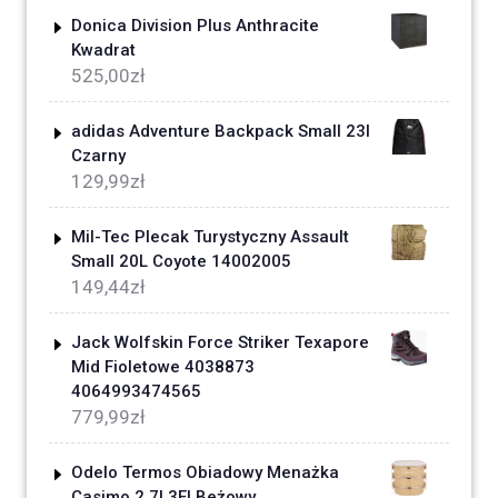
Donica Division Plus Anthracite
Kwadrat
525,00
zł
adidas Adventure Backpack Small 23l
Czarny
129,99
zł
Mil-Tec Plecak Turystyczny Assault
Small 20L Coyote 14002005
149,44
zł
Jack Wolfskin Force Striker Texapore
Mid Fioletowe 4038873
4064993474565
779,99
zł
Odelo Termos Obiadowy Menażka
Casimo 2,7l 3El Beżowy