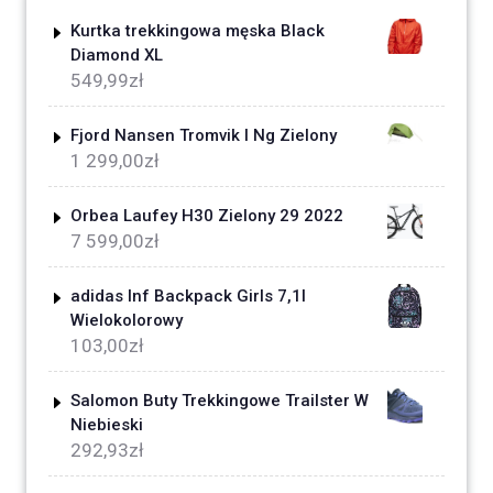
Kurtka trekkingowa męska Black
Diamond XL
549,99
zł
Fjord Nansen Tromvik I Ng Zielony
1 299,00
zł
Orbea Laufey H30 Zielony 29 2022
7 599,00
zł
adidas Inf Backpack Girls 7,1l
Wielokolorowy
103,00
zł
Salomon Buty Trekkingowe Trailster W
Niebieski
292,93
zł