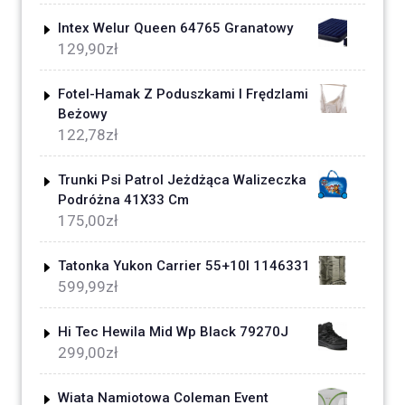
Intex Welur Queen 64765 Granatowy
129,90
zł
Fotel-Hamak Z Poduszkami I Frędzlami
Beżowy
122,78
zł
Trunki Psi Patrol Jeżdżąca Walizeczka
Podróżna 41X33 Cm
175,00
zł
Tatonka Yukon Carrier 55+10l 1146331
599,99
zł
Hi Tec Hewila Mid Wp Black 79270J
299,00
zł
Wiata Namiotowa Coleman Event