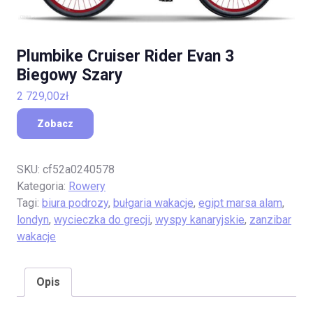
Plumbike Cruiser Rider Evan 3
Biegowy Szary
2 729,00
zł
Zobacz
SKU:
cf52a0240578
Kategoria:
Rowery
Tagi:
biura podrozy
,
bułgaria wakacje
,
egipt marsa alam
,
londyn
,
wycieczka do grecji
,
wyspy kanaryjskie
,
zanzibar
wakacje
Opis