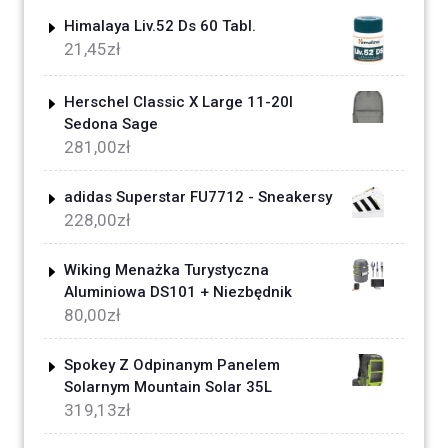
Himalaya Liv.52 Ds 60 Tabl.
21,45
zł
Herschel Classic X Large 11-20l
Sedona Sage
281,00
zł
adidas Superstar FU7712 - Sneakersy
228,00
zł
Wiking Menażka Turystyczna
Aluminiowa DS101 + Niezbędnik
80,00
zł
Spokey Z Odpinanym Panelem
Solarnym Mountain Solar 35L
319,13
zł