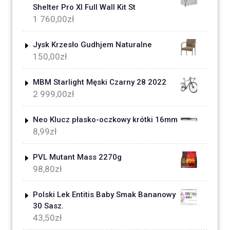
Shelter Pro Xl Full Wall Kit St
1 760,00
zł
Jysk Krzesło Gudhjem Naturalne
150,00
zł
MBM Starlight Męski Czarny 28 2022
2 999,00
zł
Neo Klucz płasko-oczkowy krótki 16mm
8,99
zł
PVL Mutant Mass 2270g
98,80
zł
Polski Lek Entitis Baby Smak Bananowy
30 Sasz.
43,50
zł