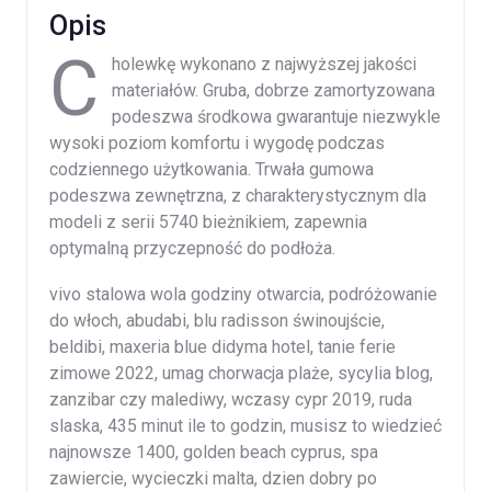
Opis
C
holewkę wykonano z najwyższej jakości
materiałów. Gruba, dobrze zamortyzowana
podeszwa środkowa gwarantuje niezwykle
wysoki poziom komfortu i wygodę podczas
codziennego użytkowania. Trwała gumowa
podeszwa zewnętrzna, z charakterystycznym dla
modeli z serii 5740 bieżnikiem, zapewnia
optymalną przyczepność do podłoża.
vivo stalowa wola godziny otwarcia, podróżowanie
do włoch, abudabi, blu radisson świnoujście,
beldibi, maxeria blue didyma hotel, tanie ferie
zimowe 2022, umag chorwacja plaże, sycylia blog,
zanzibar czy malediwy, wczasy cypr 2019, ruda
slaska, 435 minut ile to godzin, musisz to wiedzieć
najnowsze 1400, golden beach cyprus, spa
zawiercie, wycieczki malta, dzien dobry po