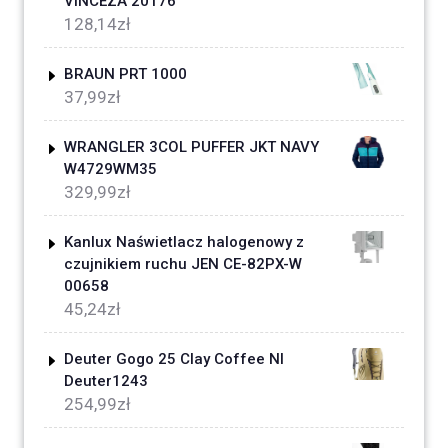
VINCEZA 20176
128,14
zł
BRAUN PRT 1000
37,99
zł
WRANGLER 3COL PUFFER JKT NAVY
W4729WM35
329,99
zł
Kanlux Naświetlacz halogenowy z
czujnikiem ruchu JEN CE-82PX-W
00658
45,24
zł
Deuter Gogo 25 Clay Coffee Nl
Deuter1243
254,99
zł