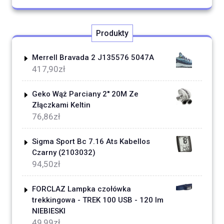
Produkty
Merrell Bravada 2 J135576 5047A
417,90
zł
Geko Wąż Parciany 2'' 20M Ze
Złączkami Keltin
76,86
zł
Sigma Sport Bc 7.16 Ats Kabellos
Czarny (2103032)
94,50
zł
FORCLAZ Lampka czołówka
trekkingowa - TREK 100 USB - 120 lm
NIEBIESKI
49,99
zł