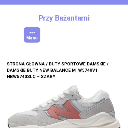
Skip
to
content
Przy Bażantarni
Menu
STRONA GŁÓWNA
/
BUTY SPORTOWE DAMSKIE
/
DAMSKIE BUTY NEW BALANCE M_W5740V1
NBW5740SLC – SZARY