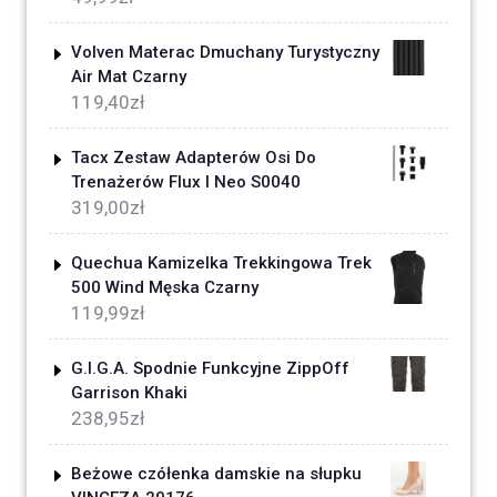
Volven Materac Dmuchany Turystyczny
Air Mat Czarny
119,40
zł
Tacx Zestaw Adapterów Osi Do
Trenażerów Flux I Neo S0040
319,00
zł
Quechua Kamizelka Trekkingowa Trek
500 Wind Męska Czarny
119,99
zł
G.I.G.A. Spodnie Funkcyjne ZippOff
Garrison Khaki
238,95
zł
Beżowe czółenka damskie na słupku