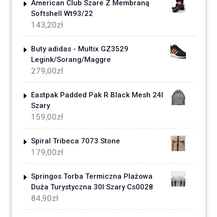
American Club Szare Z Membraną
Softshell Wt93/22
143,20
zł
Buty adidas - Multix GZ3529
Legink/Sorang/Maggre
279,00
zł
Eastpak Padded Pak R Black Mesh 24l
Szary
159,00
zł
Spiral Tribeca 7073 Stone
179,00
zł
Springos Torba Termiczna Plażowa
Duża Turystyczna 30l Szary Cs0028
84,90
zł