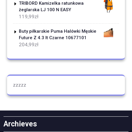
TRIBORD Kamizelka ratunkowa
żeglarska LJ 100 N EASY
119,99
zł
Buty piłkarskie Puma Halówki Męskie
Future Z 4.3 It Czarne 10677101
204,99
zł
zzzzz
Archieves