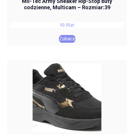
Mil-Tec Army Sneaker Rip-Stop buty
codzienne, Multicam – Rozmiar:39
93,95
zł
Zobacz