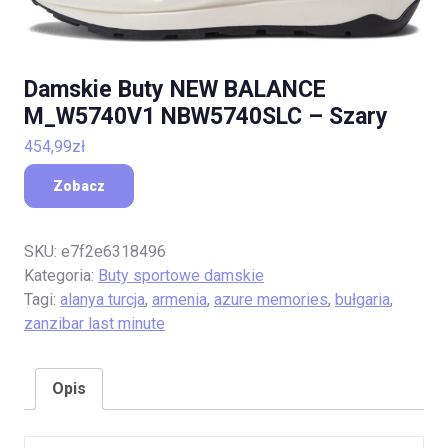
Damskie Buty NEW BALANCE
M_W5740V1 NBW5740SLC – Szary
454,99
zł
Zobacz
SKU:
e7f2e6318496
Kategoria:
Buty sportowe damskie
Tagi:
alanya turcja
,
armenia
,
azure memories
,
bułgaria
,
zanzibar last minute
Opis