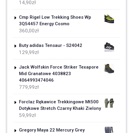
14,90
zł
Cmp Rigel Low Trekking Shoes Wp
3Q54457 Energy Cosmo
360,00
zł
Buty adidas Tensaur - S24042
129,99
zł
Jack Wolfskin Force Striker Texapore
Mid Granatowe 4038823
4064993474046
779,99
zł
Forclaz Rękawice Trekkingowe Mt500
Dotykowe Stretch Czarny Khaki Zielony
59,99
zł
Gregory Maya 22 Mercury Grey