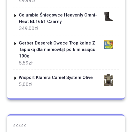
49,99
zł
Columbia Śniegowce Heavenly Omni-
Heat BL1661 Czarny
349,00
zł
Gerber Deserek Owoce Tropikalne Z
Tapioką dla niemowląt po 6 miesiącu
190g
5,59
zł
Wisport Klamra Camel System Olive
5,00
zł
zzzzz