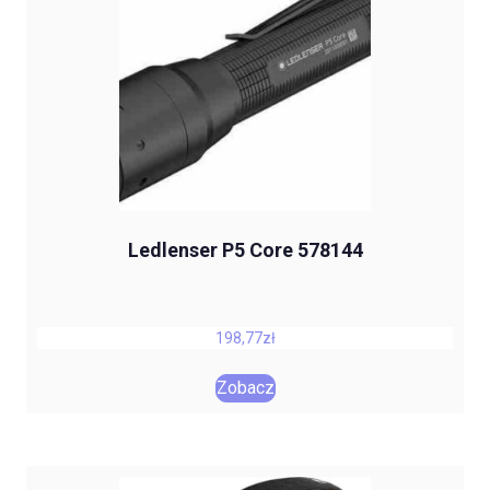
Ledlenser P5 Core 578144
198,77
zł
Zobacz