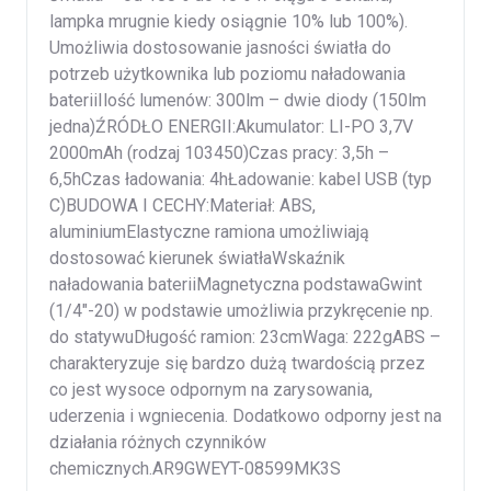
lampka mrugnie kiedy osiągnie 10% lub 100%).
Umożliwia dostosowanie jasności światła do
potrzeb użytkownika lub poziomu naładowania
bateriiIlość lumenów: 300lm – dwie diody (150lm
jedna)ŹRÓDŁO ENERGII:Akumulator: LI-PO 3,7V
2000mAh (rodzaj 103450)Czas pracy: 3,5h –
6,5hCzas ładowania: 4hŁadowanie: kabel USB (typ
C)BUDOWA I CECHY:Materiał: ABS,
aluminiumElastyczne ramiona umożliwiają
dostosować kierunek światłaWskaźnik
naładowania bateriiMagnetyczna podstawaGwint
(1/4″-20) w podstawie umożliwia przykręcenie np.
do statywuDługość ramion: 23cmWaga: 222gABS –
charakteryzuje się bardzo dużą twardością przez
co jest wysoce odpornym na zarysowania,
uderzenia i wgniecenia. Dodatkowo odporny jest na
działania różnych czynników
chemicznych.AR9GWEYT-08599MK3S