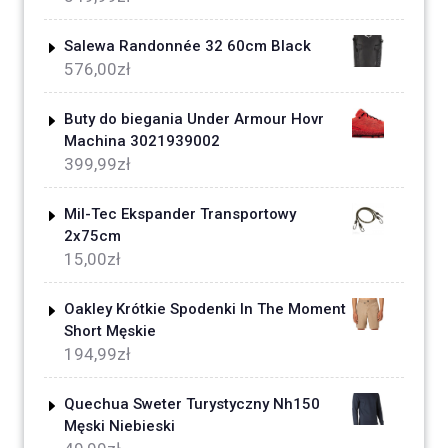
Salewa Randonnée 32 60cm Black
576,00
zł
Buty do biegania Under Armour Hovr
Machina 3021939002
399,99
zł
Mil-Tec Ekspander Transportowy
2x75cm
15,00
zł
Oakley Krótkie Spodenki In The Moment
Short Męskie
194,99
zł
Quechua Sweter Turystyczny Nh150
Męski Niebieski