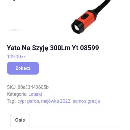
Yato Na Szyję 300Lm Yt 08599
109,00
zł
Zobacz
SKU:
88a33443605b
Kategoria:
Latarki
Tagi:
cypr pafos
,
majówka 2022
,
samos grecja
Opis