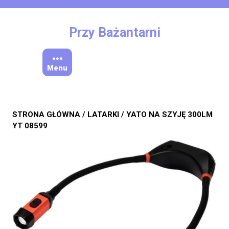
Skip
to
content
Przy Bażantarni
Menu
STRONA GŁÓWNA
/
LATARKI
/ YATO NA SZYJĘ 300LM
YT 08599