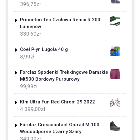
396,75
zł
Princeton Tec Czołowa Remix R 200
Lumenów
330,60
zł
Coel Płyn Lugola 40 g
8,99
zł
Forclaz Spodenki Trekkingowe Damskie
Mt500 Bordowy Purpurowy
99,99
zł
Ktm Ultra Fun Red Chrom 29 2022
4 399,00
zł
Forclaz Crosscontact Ontrail Mt100
Wodoodporne Czarny Szary
349,99
zł