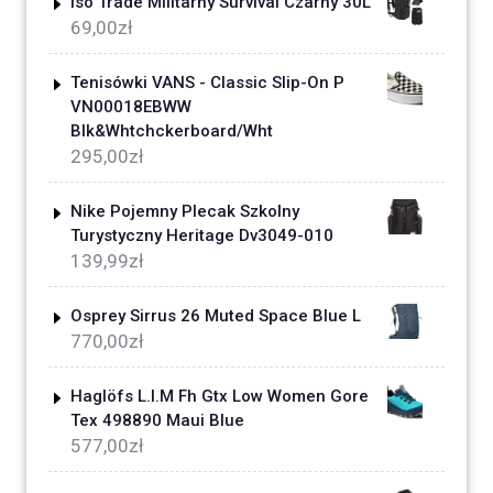
Iso Trade Militarny Survival Czarny 30L
69,00
zł
Tenisówki VANS - Classic Slip-On P
VN00018EBWW
Blk&Whtchckerboard/Wht
295,00
zł
Nike Pojemny Plecak Szkolny
Turystyczny Heritage Dv3049-010
139,99
zł
Osprey Sirrus 26 Muted Space Blue L
770,00
zł
Haglöfs L.I.M Fh Gtx Low Women Gore
Tex 498890 Maui Blue
577,00
zł