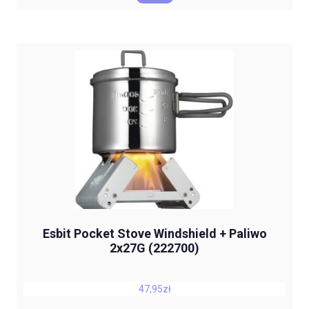
Esbit Pocket Stove Windshield + Paliwo
2x27G (222700)
47,95
zł