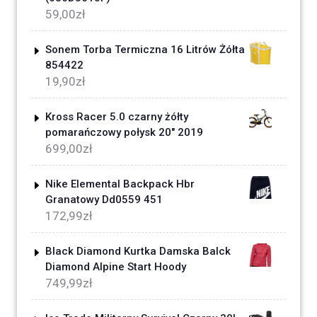
59,00
zł
Sonem Torba Termiczna 16 Litrów Żółta
854422
19,90
zł
Kross Racer 5.0 czarny żółty
pomarańczowy połysk 20" 2019
699,00
zł
Nike Elemental Backpack Hbr
Granatowy Dd0559 451
172,99
zł
Black Diamond Kurtka Damska Balck
Diamond Alpine Start Hoody
749,99
zł