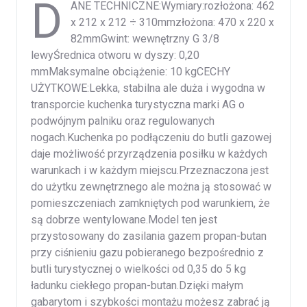
D
ANE TECHNICZNE:Wymiary:rozłożona: 462
x 212 x 212 ÷ 310mmzłożona: 470 x 220 x
82mmGwint: wewnętrzny G 3/8
lewyŚrednica otworu w dyszy: 0,20
mmMaksymalne obciążenie: 10 kgCECHY
UŻYTKOWE:Lekka, stabilna ale duża i wygodna w
transporcie kuchenka turystyczna marki AG o
podwójnym palniku oraz regulowanych
nogach.Kuchenka po podłączeniu do butli gazowej
daje możliwość przyrządzenia posiłku w każdych
warunkach i w każdym miejscu.Przeznaczona jest
do użytku zewnętrznego ale można ją stosować w
pomieszczeniach zamkniętych pod warunkiem, że
są dobrze wentylowane.Model ten jest
przystosowany do zasilania gazem propan-butan
przy ciśnieniu gazu pobieranego bezpośrednio z
butli turystycznej o wielkości od 0,35 do 5 kg
ładunku ciekłego propan-butan.Dzięki małym
gabarytom i szybkości montażu możesz zabrać ją