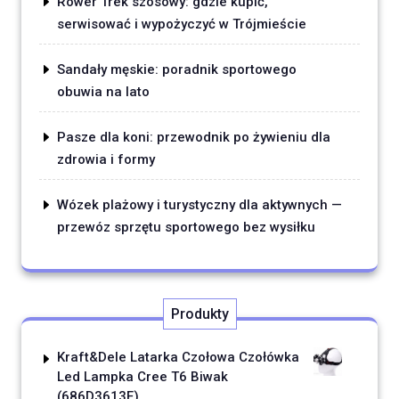
Rower Trek szosowy: gdzie kupić,
serwisować i wypożyczyć w Trójmieście
Sandały męskie: poradnik sportowego
obuwia na lato
Pasze dla koni: przewodnik po żywieniu dla
zdrowia i formy
Wózek plażowy i turystyczny dla aktywnych —
przewóz sprzętu sportowego bez wysiłku
Produkty
Kraft&Dele Latarka Czołowa Czołówka
Led Lampka Cree T6 Biwak
(686D3613F)