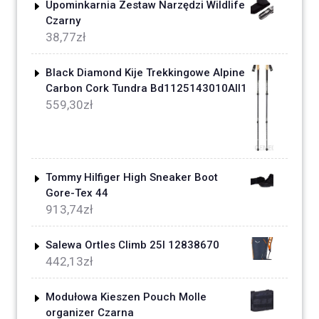
Upominkarnia Zestaw Narzędzi Wildlife
Czarny
38,77
zł
Black Diamond Kije Trekkingowe Alpine
Carbon Cork Tundra Bd1125143010All1
559,30
zł
Tommy Hilfiger High Sneaker Boot
Gore-Tex 44
913,74
zł
Salewa Ortles Climb 25l 12838670
442,13
zł
Modułowa Kieszen Pouch Molle
organizer Czarna