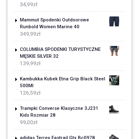
34,99
zł
Mammut Spodenki Outdoorowe
Runbold Women Marine 40
349,99
zł
COLUMBIA SPODENKI TURYSTYCZNE
MĘSKIE SILVER 32
139,99
zł
Kambukka Kubek Etna Grip Black Steel
500Ml
126,59
zł
Trampki Converse Klasyczne 3J231
Kids Rozmiar 28
99,00
zł
adidas Terrex Eastrail Gtx Bc0978