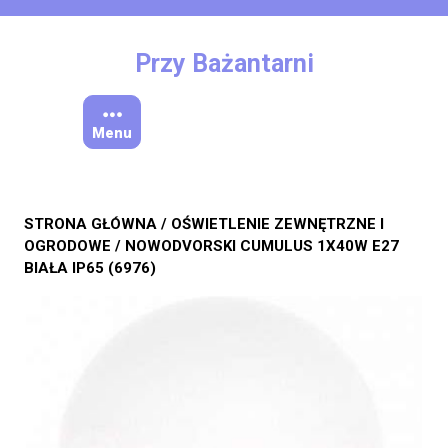
Skip
to
content
Przy Bażantarni
Menu
STRONA GŁÓWNA
/
OŚWIETLENIE ZEWNĘTRZNE I
OGRODOWE
/ NOWODVORSKI CUMULUS 1X40W E27
BIAŁA IP65 (6976)