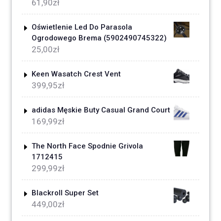
61,90
zł
Oświetlenie Led Do Parasola
Ogrodowego Brema (5902490745322)
25,00
zł
Keen Wasatch Crest Vent
399,95
zł
adidas Męskie Buty Casual Grand Court
169,99
zł
The North Face Spodnie Grivola
1712415
299,99
zł
Blackroll Super Set
449,00
zł