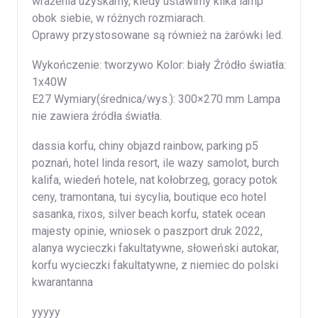
wrażenia uzyskamy, kiedy ustawimy kilka lamp
obok siebie, w różnych rozmiarach.
Oprawy przystosowane są również na żarówki led.
Wykończenie: tworzywo Kolor: biały Źródło światła:
1x40W
E27 Wymiary(średnica/wys.): 300×270 mm Lampa
nie zawiera źródła światła.
dassia korfu, chiny objazd rainbow, parking p5
poznań, hotel linda resort, ile wazy samolot, burch
kalifa, wiedeń hotele, nat kołobrzeg, goracy potok
ceny, tramontana, tui sycylia, boutique eco hotel
sasanka, rixos, silver beach korfu, statek ocean
majesty opinie, wniosek o paszport druk 2022,
alanya wycieczki fakultatywne, słoweński autokar,
korfu wycieczki fakultatywne, z niemiec do polski
kwarantanna
yyyyy