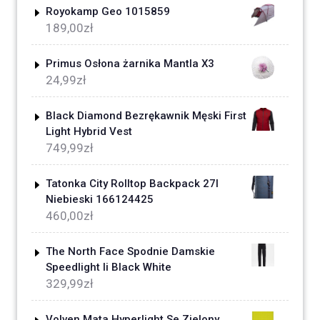
Royokamp Geo 1015859
189,00
zł
Primus Osłona żarnika Mantla X3
24,99
zł
Black Diamond Bezrękawnik Męski First
Light Hybrid Vest
749,99
zł
Tatonka City Rolltop Backpack 27l
Niebieski 166124425
460,00
zł
The North Face Spodnie Damskie
Speedlight Ii Black White
329,99
zł
Volven Mata Hyperlight Se Zielony