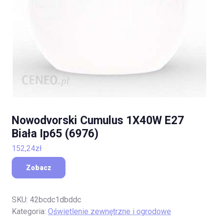
Nowodvorski Cumulus 1X40W E27
Biała Ip65 (6976)
152,24
zł
Zobacz
SKU:
42bcdc1dbddc
Kategoria:
Oświetlenie zewnętrzne i ogrodowe