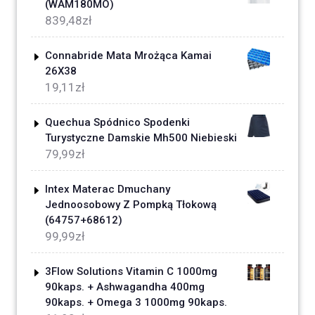
(WAM180MO)
839,48
zł
Connabride Mata Mrożąca Kamai
26X38
19,11
zł
Quechua Spódnico Spodenki
Turystyczne Damskie Mh500 Niebieski
79,99
zł
Intex Materac Dmuchany
Jednoosobowy Z Pompką Tłokową
(64757+68612)
99,99
zł
3Flow Solutions Vitamin C 1000mg
90kaps. + Ashwagandha 400mg
90kaps. + Omega 3 1000mg 90kaps.