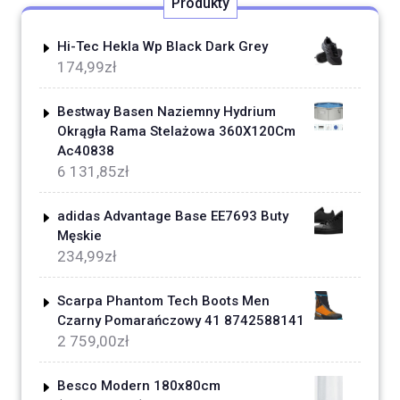
Produkty
Hi-Tec Hekla Wp Black Dark Grey
174,99
zł
Bestway Basen Naziemny Hydrium
Okrągła Rama Stelażowa 360X120Cm
Ac40838
6 131,85
zł
adidas Advantage Base EE7693 Buty
Męskie
234,99
zł
Scarpa Phantom Tech Boots Men
Czarny Pomarańczowy 41 8742588141
2 759,00
zł
Besco Modern 180x80cm