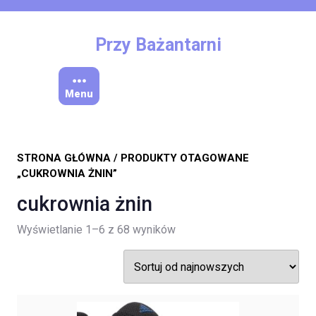
Skip
to
content
Przy Bażantarni
Menu
STRONA GŁÓWNA
/ PRODUKTY OTAGOWANE
„CUKROWNIA ŻNIN”
cukrownia żnin
Posortowane
Wyświetlanie 1–6 z 68 wyników
według
najnowszych