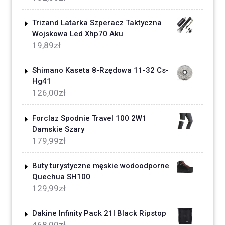
Trizand Latarka Szperacz Taktyczna
Wojskowa Led Xhp70 Aku
19,89
zł
Shimano Kaseta 8-Rzędowa 11-32 Cs-
Hg41
126,00
zł
Forclaz Spodnie Travel 100 2W1
Damskie Szary
179,99
zł
Buty turystyczne męskie wodoodporne
Quechua SH100
129,99
zł
Dakine Infinity Pack 21l Black Ripstop