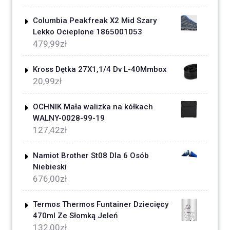
Columbia Peakfreak X2 Mid Szary
Lekko Ocieplone 1865001053
479,99
zł
Kross Dętka 27X1,1/4 Dv L-40Mmbox
20,99
zł
OCHNIK Mała walizka na kółkach
WALNY-0028-99-19
127,42
zł
Namiot Brother St08 Dla 6 Osób
Niebieski
676,00
zł
Termos Thermos Funtainer Dziecięcy
470ml Ze Słomką Jeleń
132,00
zł