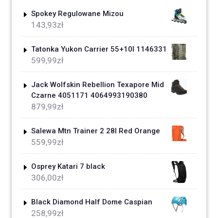
Spokey Regulowane Mizou
143,93
zł
Tatonka Yukon Carrier 55+10l 1146331
599,99
zł
Jack Wolfskin Rebellion Texapore Mid
Czarne 4051171 4064993190380
879,99
zł
Salewa Mtn Trainer 2 28l Red Orange
559,99
zł
Osprey Katari 7 black
306,00
zł
Black Diamond Half Dome Caspian
258,99
zł