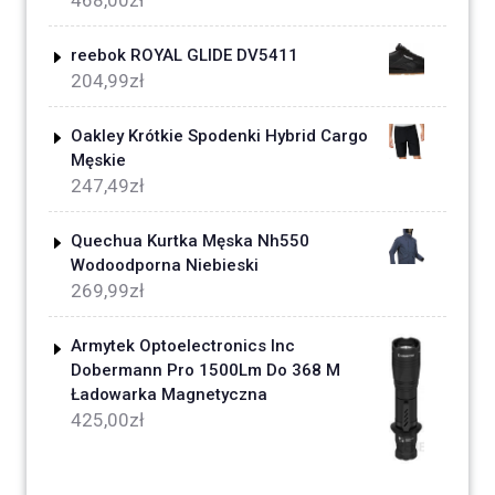
468,00
zł
reebok ROYAL GLIDE DV5411
204,99
zł
Oakley Krótkie Spodenki Hybrid Cargo
Męskie
247,49
zł
Quechua Kurtka Męska Nh550
Wodoodporna Niebieski
269,99
zł
Armytek Optoelectronics Inc
Dobermann Pro 1500Lm Do 368 M
Ładowarka Magnetyczna
425,00
zł