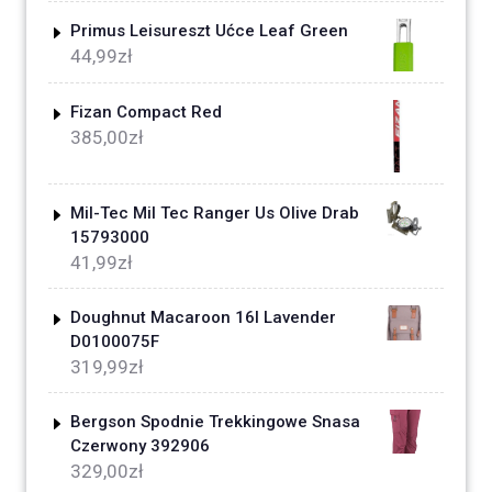
Primus Leisureszt Ućce Leaf Green
44,99
zł
Fizan Compact Red
385,00
zł
Mil-Tec Mil Tec Ranger Us Olive Drab
15793000
41,99
zł
Doughnut Macaroon 16l Lavender
D0100075F
319,99
zł
Bergson Spodnie Trekkingowe Snasa
Czerwony 392906
329,00
zł