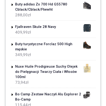
Buty adidas Zx 700 Hd G55780
Cblack/Cblack/Ftwwht
288,00
zł
Fjallraven Skule 28 Navy
409,99
zł
Buty turystyczne Forclaz 500 High
męskie
349,99
zł
Nuxe Huile Prodigieuse Suchy Olejek
do Pielęgnacji Twarzy Ciała i Włosów
100ml
73,94
zł
Bo Camp Zestaw Naczyń Alu Explorer 2
Bo-Camp
115,44
zł