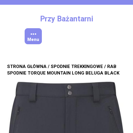
Skip
to
content
Przy Bażantarni
Menu
STRONA GŁÓWNA
/
SPODNIE TREKKINGOWE
/ RAB
SPODNIE TORQUE MOUNTAIN LONG BELUGA BLACK