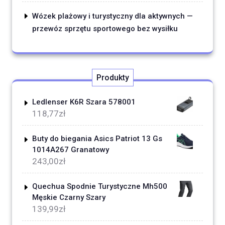
Wózek plażowy i turystyczny dla aktywnych —
przewóz sprzętu sportowego bez wysiłku
Produkty
Ledlenser K6R Szara 578001
118,77
zł
Buty do biegania Asics Patriot 13 Gs
1014A267 Granatowy
243,00
zł
Quechua Spodnie Turystyczne Mh500
Męskie Czarny Szary
139,99
zł