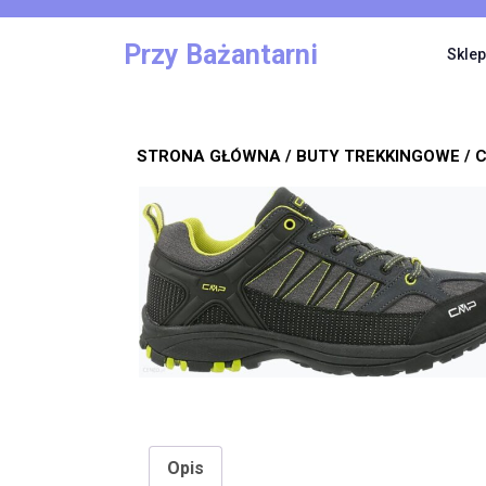
Skip
to
Przy Bażantarni
Sklep
content
STRONA GŁÓWNA
/
BUTY TREKKINGOWE
/ 
Opis