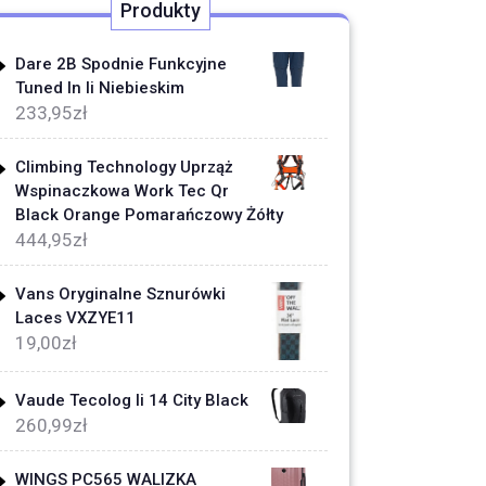
Produkty
Dare 2B Spodnie Funkcyjne
Tuned In Ii Niebieskim
233,95
zł
Climbing Technology Uprząż
Wspinaczkowa Work Tec Qr
Black Orange Pomarańczowy Żółty
444,95
zł
Vans Oryginalne Sznurówki
Laces VXZYE11
19,00
zł
Vaude Tecolog Ii 14 City Black
260,99
zł
WINGS PC565 WALIZKA