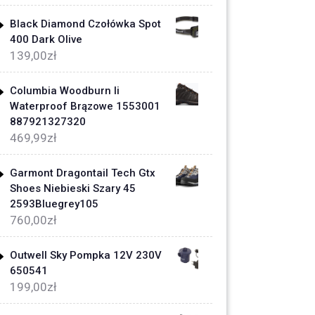
Black Diamond Czołówka Spot
400 Dark Olive
139,00
zł
Columbia Woodburn Ii
Waterproof Brązowe 1553001
887921327320
469,99
zł
Garmont Dragontail Tech Gtx
Shoes Niebieski Szary 45
2593Bluegrey105
760,00
zł
Outwell Sky Pompka 12V 230V
650541
199,00
zł