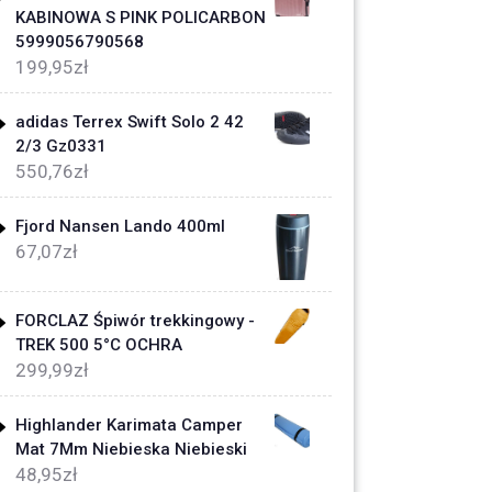
KABINOWA S PINK POLICARBON
5999056790568
199,95
zł
adidas Terrex Swift Solo 2 42
2/3 Gz0331
550,76
zł
Fjord Nansen Lando 400ml
67,07
zł
FORCLAZ Śpiwór trekkingowy -
TREK 500 5°C OCHRA
299,99
zł
Highlander Karimata Camper
Mat 7Mm Niebieska Niebieski
48,95
zł