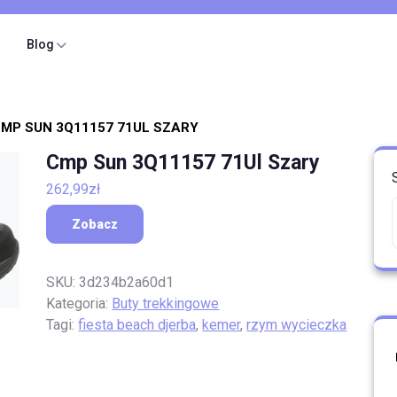
Blog
CMP SUN 3Q11157 71UL SZARY
Cmp Sun 3Q11157 71Ul Szary
262,99
zł
Zobacz
SKU:
3d234b2a60d1
Kategoria:
Buty trekkingowe
Tagi:
fiesta beach djerba
,
kemer
,
rzym wycieczka