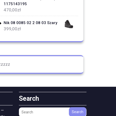
1175143195
470,00
zł
Nik 08 0085 02 2 08 03 Szary
399,00
zł
zzzzz
Search
 —
Search