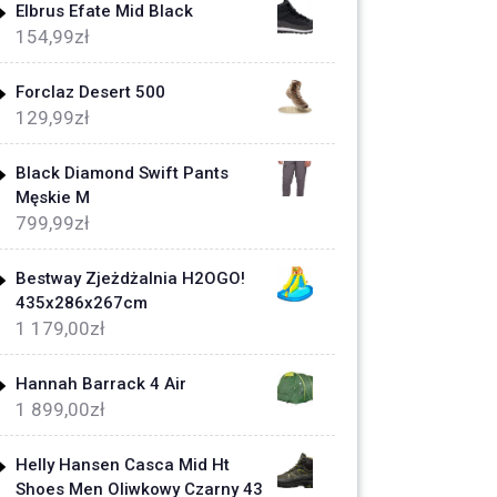
Elbrus Efate Mid Black
154,99
zł
Forclaz Desert 500
129,99
zł
Black Diamond Swift Pants
Męskie M
799,99
zł
Bestway Zjeżdżalnia H2OGO!
435x286x267cm
1 179,00
zł
Hannah Barrack 4 Air
1 899,00
zł
Helly Hansen Casca Mid Ht
Shoes Men Oliwkowy Czarny 43