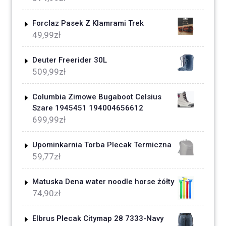
Forclaz Pasek Z Klamrami Trek
49,99
zł
Deuter Freerider 30L
509,99
zł
Columbia Zimowe Bugaboot Celsius
Szare 1945451 194004656612
699,99
zł
Upominkarnia Torba Plecak Termiczna
59,77
zł
Matuska Dena water noodle horse żółty
74,90
zł
Elbrus Plecak Citymap 28 7333-Navy