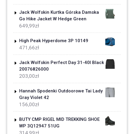
Jack Wolfskin Kurtka Górska Damska
Go Hike Jacket W Hedge Green
649,99
zł
High Peak Hyperdome 3P 10149
471,66
zł
Jack Wolfskin Perfect Day 31-40l Black
20076826000
203,00
zł
Hannah Spodenki Outdoorowe Tai Lady
Gray Violet 42
156,00
zł
BUTY CMP RIGEL MID TREKKING SHOE
WP 3Q12947 51UG
314,99
zł