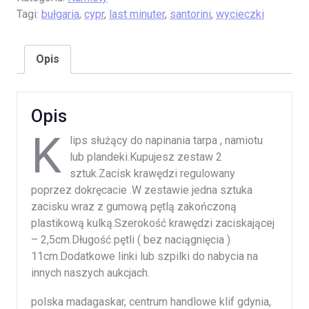
Tagi:
bułgaria
,
cypr
,
last minuter
,
santorini
,
wycieczki
Opis
Opis
K
lips służący do napinania tarpa , namiotu
lub plandeki.Kupujesz zestaw 2
sztuk.Zacisk krawędzi regulowany
poprzez dokręcacie .W zestawie jedna sztuka
zacisku wraz z gumową pętlą zakończoną
plastikową kulką.Szerokość krawędzi zaciskającej
– 2,5cm.Długość pętli ( bez naciągnięcia )
11cm.Dodatkowe linki lub szpilki do nabycia na
innych naszych aukcjach.
polska madagaskar, centrum handlowe klif gdynia,