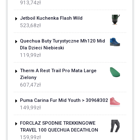
913,74
zł
Jetboil Kuchenka Flash Wild
523,68
zł
Quechua Buty Turystyczne Mh120 Mid
Dla Dzieci Niebieski
119,99
zł
Therm A Rest Trail Pro Mata Large
Zielony
607,47
zł
Puma Carina Fur Mid Youth > 30968302
149,99
zł
FORCLAZ SPODNIE TREKKINGOWE
TRAVEL 100 QUECHUA DECATHLON
159,99
zł