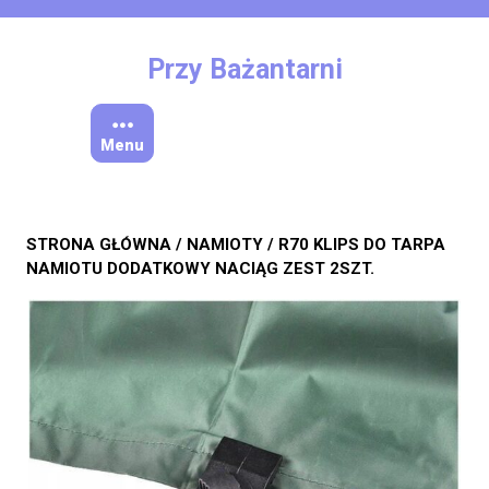
Skip
to
content
Przy Bażantarni
Menu
STRONA GŁÓWNA
/
NAMIOTY
/ R70 KLIPS DO TARPA
NAMIOTU DODATKOWY NACIĄG ZEST 2SZT.