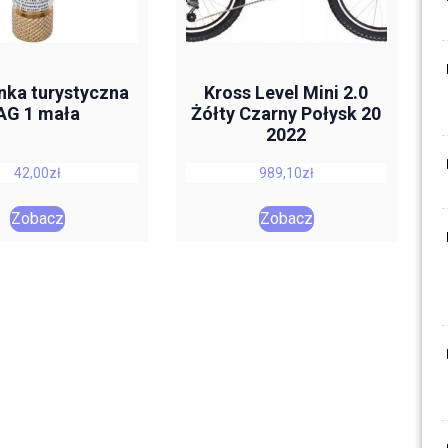
nka turystyczna
Kross Level Mini 2.0
AG 1 mała
Żółty Czarny Połysk 20
2022
42,00
zł
989,10
zł
Zobacz
Zobacz