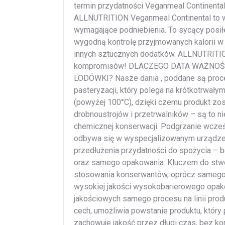
termin przydatności Veganmeal Continental 
ALLNUTRITION Veganmeal Continental to wy
wymagające podniebienia. To sycący posiłe
wygodną kontrolę przyjmowanych kalorii w
innych sztucznych dodatków. ALLNUTRITION
kompromisów! DLACZEGO DATA WAŻNOŚC
LODÓWKI? Nasze dania , poddane są proce
pasteryzacji, który polega na krótkotrwały
(powyżej 100°C), dzięki czemu produkt zos
drobnoustrojów i przetrwalników – są to ni
chemicznej konserwacji. Podgrzanie wcześ
odbywa się w wyspecjalizowanym urządzen
przedłużenia przydatności do spożycia 
oraz samego opakowania. Kluczem do stwor
stosowania konserwantów, oprócz samego 
wysokiej jakości wysokobarierowego opa
jakościowych samego procesu na linii pro
cech, umożliwia powstanie produktu, któr
zachowuje jakość przez długi czas, bez 