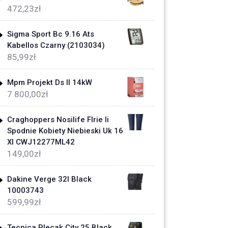
472,23
zł
Sigma Sport Bc 9.16 Ats
Kabellos Czarny (2103034)
85,99
zł
Mpm Projekt Ds II 14kW
7 800,00
zł
Craghoppers Nosilife Flrie Ii
Spodnie Kobiety Niebieski Uk 16
Xl CWJ12277ML42
149,00
zł
Dakine Verge 32l Black
10003743
599,99
zł
Tecnica Plecak City 25 Black