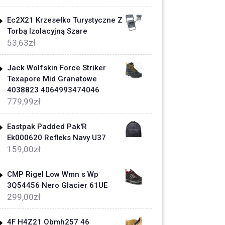
Ec2X21 Krzesełko Turystyczne Z
Torbą Izolacyjną Szare
53,63
zł
Jack Wolfskin Force Striker
Texapore Mid Granatowe
4038823 4064993474046
779,99
zł
Eastpak Padded Pak'R
Ek000620 Refleks Navy U37
159,00
zł
CMP Rigel Low Wmn s Wp
3Q54456 Nero Glacier 61UE
299,00
zł
4F H4Z21 Obmh257 46