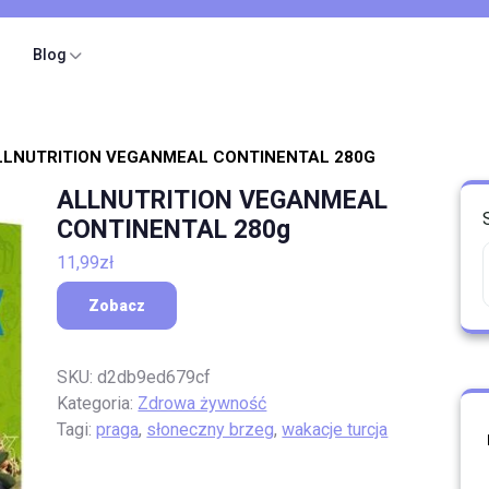
Blog
LLNUTRITION VEGANMEAL CONTINENTAL 280G
ALLNUTRITION VEGANMEAL
CONTINENTAL 280g
11,99
zł
Zobacz
SKU:
d2db9ed679cf
Kategoria:
Zdrowa żywność
Tagi:
praga
,
słoneczny brzeg
,
wakacje turcja