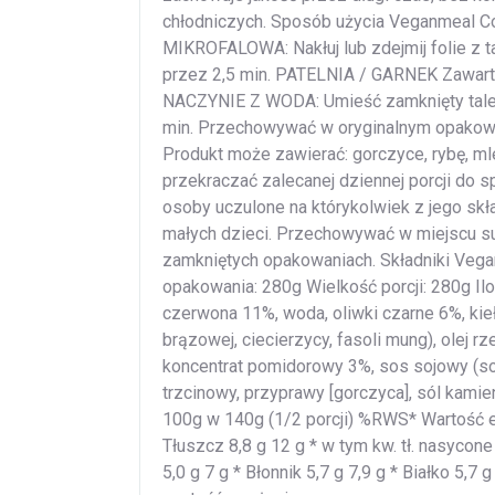
chłodniczych. Sposób użycia Veganmeal Co
MIKROFALOWA: Nakłuj lub zdejmij folie z 
przez 2,5 min. PATELNIA / GARNEK Zawarto
NACZYNIE Z WODA: Umieść zamknięty taler
min. Przechowywać w oryginalnym opakowa
Produkt może zawierać: gorczyce, rybę, ml
przekraczać zalecanej dziennej porcji do 
osoby uczulone na którykolwiek z jego sk
małych dzieci. Przechowywać w miejscu s
zamkniętych opakowaniach. Składniki Vegan
opakowania: 280g Wielkość porcji: 280g Il
czerwona 11%, woda, oliwki czarne 6%, ki
brązowej, ciecierzycy, fasoli mung), olej 
koncentrat pomidorowy 3%, sos sojowy (soj
trzcinowy, przyprawy [gorczyca], sól kami
100g w 140g (1/2 porcji) %RWS* Wartość e
Tłuszcz 8,8 g 12 g * w tym kw. tł. nasycon
5,0 g 7 g * Błonnik 5,7 g 7,9 g * Białko 5,7