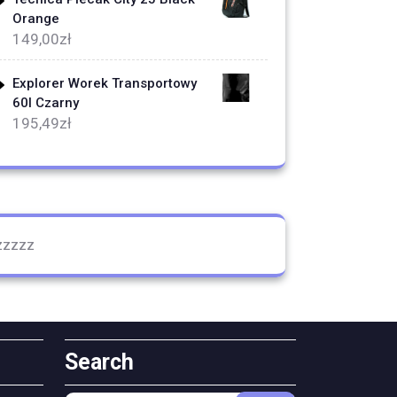
Orange
149,00
zł
Explorer Worek Transportowy
60l Czarny
195,49
zł
zzzzz
Search