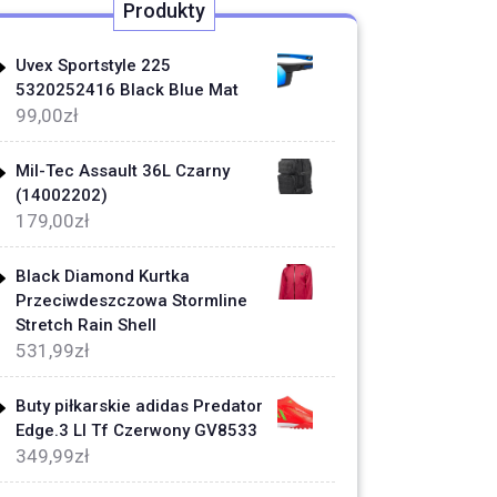
Produkty
Uvex Sportstyle 225
5320252416 Black Blue Mat
99,00
zł
Mil-Tec Assault 36L Czarny
(14002202)
179,00
zł
Black Diamond Kurtka
Przeciwdeszczowa Stormline
Stretch Rain Shell
531,99
zł
Buty piłkarskie adidas Predator
Edge.3 Ll Tf Czerwony GV8533
349,99
zł